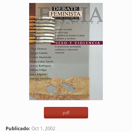
Barra
lateral
del
artículo
pdf
Publicado:
Oct 1, 2002