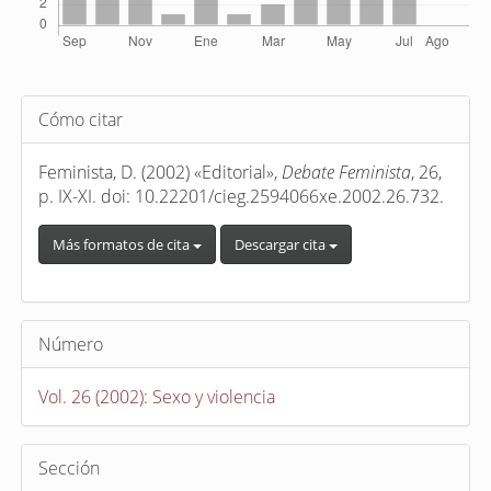
Detalles
Cómo citar
del
artículo
Feminista, D. (2002) «Editorial»,
Debate Feminista
, 26,
p. IX-XI. doi: 10.22201/cieg.2594066xe.2002.26.732.
Más formatos de cita
Descargar cita
Número
Vol. 26 (2002): Sexo y violencia
Sección