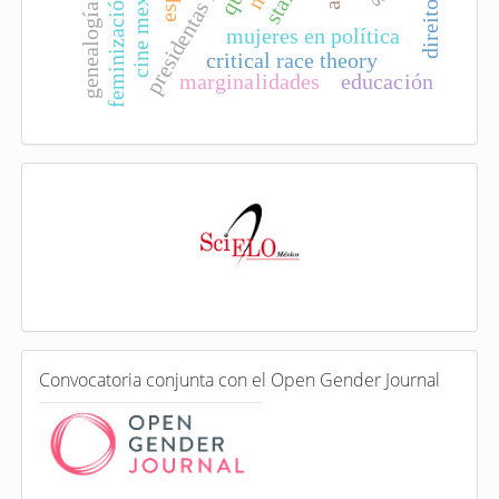
cine mexicano
feminización
genealogía
mujeres en política
critical race theory
marginalidades
educación
I
n
d
e
x
a
d
a
e
C
n
Convocatoria conjunta con el Open Gender Journal
o
n
v
o
c