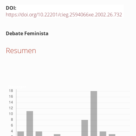
DOI:
https://doi.org/10.22201/cieg.2594066xe.2002.26.732
Contenido
Debate Feminista
principal
del
Resumen
artículo
Descargas