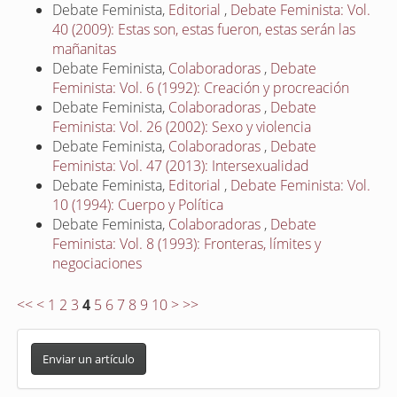
Debate Feminista,
Editorial
,
Debate Feminista: Vol.
40 (2009): Estas son, estas fueron, estas serán las
mañanitas
Debate Feminista,
Colaboradoras
,
Debate
Feminista: Vol. 6 (1992): Creación y procreación
Debate Feminista,
Colaboradoras
,
Debate
Feminista: Vol. 26 (2002): Sexo y violencia
Debate Feminista,
Colaboradoras
,
Debate
Feminista: Vol. 47 (2013): Intersexualidad
Debate Feminista,
Editorial
,
Debate Feminista: Vol.
10 (1994): Cuerpo y Política
Debate Feminista,
Colaboradoras
,
Debate
Feminista: Vol. 8 (1993): Fronteras, límites y
negociaciones
<<
<
1
2
3
4
5
6
7
8
9
10
>
>>
E
n
Enviar un artículo
v