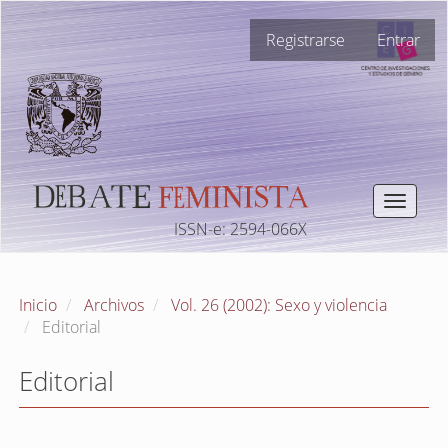
Navegación
Registrarse
Entrar
principal
Contenido
principal
Barra
lateral
Toggle
navigat
ISSN-e: 2594-066X
Inicio
Archivos
Vol. 26 (2002): Sexo y violencia
Editorial
Editorial