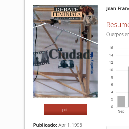
Barra
Conten
Jean Fran
lateral
princip
del
del
Resum
artículo
artículo
Cuerpos e
Descargas
pdf
Publicado:
Apr 1, 1998