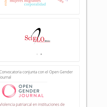
mujeres migrantes
corporalidad
I
n
d
e
x
a
d
a
e
n
C
Convocatoria conjunta con el Open Gender
o
Journal
n
v
o
c
a
t
Violencia patriarcal en instituciones de
o