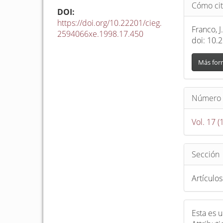
Detalle
Cómo cit
del
DOI:
https://doi.org/10.22201/cieg.
artículo
Franco, 
2594066xe.1998.17.450
doi: 10.
Más for
Número
Vol. 17 (
Sección
Artículos
Esta es 