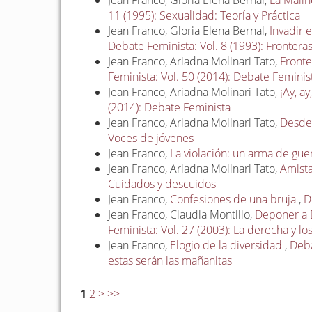
Jean Franco, Gloria Elena Bernal,
La Malin
11 (1995): Sexualidad: Teoría y Práctica
Jean Franco, Gloria Elena Bernal,
Invadir 
Debate Feminista: Vol. 8 (1993): Fronteras
Jean Franco, Ariadna Molinari Tato,
Fronte
Feminista: Vol. 50 (2014): Debate Feminis
Jean Franco, Ariadna Molinari Tato,
¡Ay, ay
(2014): Debate Feminista
Jean Franco, Ariadna Molinari Tato,
Desde
Voces de jóvenes
Jean Franco,
La violación: un arma de gue
Jean Franco, Ariadna Molinari Tato,
Amist
Cuidados y descuidos
Jean Franco,
Confesiones de una bruja
,
D
Jean Franco, Claudia Montillo,
Deponer a E
Feminista: Vol. 27 (2003): La derecha y l
Jean Franco,
Elogio de la diversidad
,
Deba
estas serán las mañanitas
1
2
>
>>