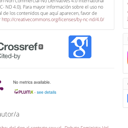
ion-Non Commercial-No Derivatives 4.0 International
C- ND 4.0). Para mayor información sobre el uso no
l de los contenidos que aquí aparecen, favor de
r
http://creativecommons.org/licenses/by-nc-nd/4.0/
0
No metrics available.
-
see details
autor/a