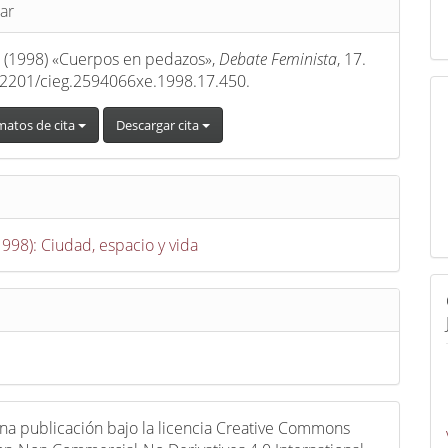
s
ar
J. (1998) «Cuerpos en pedazos»,
Debate Feminista
, 17.
22201/cieg.2594066xe.1998.17.450.
matos de cita
Descargar cita
1998): Ciudad, espacio y vida
una publicación bajo la licencia Creative Commons