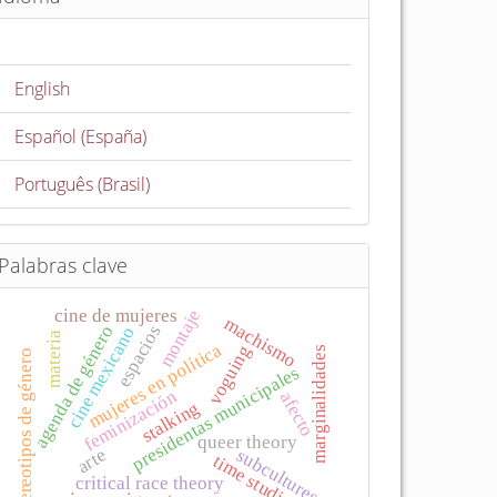
English
Español (España)
Português (Brasil)
Palabras clave
cine de mujeres
montaje
machismo
agenda de género
espacios
cine mexicano
materia
mujeres en política
voguing
marginalidades
estereotipos de género
presidentas municipales
feminización
afecto
stalking
queer theory
arte
subcultures
time studies
critical race theory