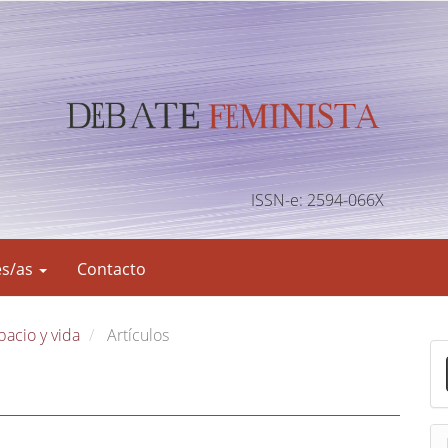
ISSN-e: 2594-066X
es/as
Contacto
pacio y vida
Artículos
E
n
v
i