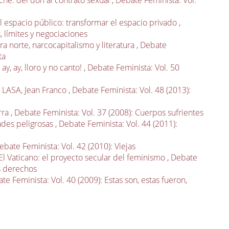
che: del don al contrato sexual
,
Debate Feminista: Vol.
el espacio público: transformar el espacio privado
,
, límites y negociaciones
ra norte, narcocapitalismo y literatura
,
Debate
ta
, ay, ay, lloro y no canto!
,
Debate Feminista: Vol. 50
 LASA, Jean Franco
,
Debate Feminista: Vol. 48 (2013):
rra
,
Debate Feminista: Vol. 37 (2008): Cuerpos sufrientes
ades peligrosas
,
Debate Feminista: Vol. 44 (2011):
ebate Feminista: Vol. 42 (2010): Viejas
l Vaticano: el proyecto secular del feminismo
,
Debate
os derechos
te Feminista: Vol. 40 (2009): Estas son, estas fueron,