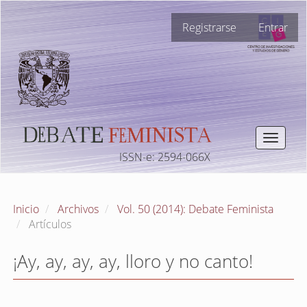
Navegación
Registrarse
Entrar
principal
Contenido
principal
Barra
lateral
Toggle
navigat
ISSN-e: 2594-066X
Inicio
Archivos
Vol. 50 (2014): Debate Feminista
Artículos
¡Ay, ay, ay, ay, lloro y no canto!