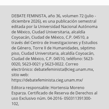
e
t
i
t
r
b
t
l
s
e
o
e
A
o
r
p
DEBATE FEMINISTA, año 36, volumen 72 (julio -
k
p
diciembre 2026), es una publicación semestral
editada por la Universidad Nacional Autónoma
de México, Ciudad Universitaria, alcaldía
Coyoacán, Ciudad de México, C.P. 04510, a
través del Centro de Investigaciones y Estudios
de Género, Torre II de Humanidades, séptimo
piso, Ciudad Universitaria, alcaldía Coyoacán,
Ciudad de México, C.P. 04510, teléfono: 5623-
0020, 5623-0021 y 5623-0022. Correo
electrónico: debatefeminista@cieg.unam.mx,
sitio web:
https://debatefeminista.cieg.unam.mx/
Editora responsable: Hortensia Moreno
Esparza. Certificado de Reserva de Derechos al
uso Exclusivo núm. 04-2016- 050311391300-
102,