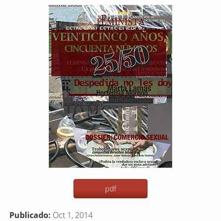
Barra
lateral
del
artículo
pdf
Publicado:
Oct 1, 2014