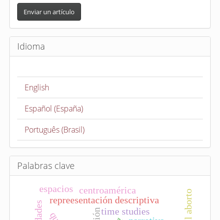
E
n
Enviar un artículo
v
i
Idioma
a
r
u
English
n
a
Español (España)
r
t
Português (Brasil)
í
c
u
Palabras clave
l
espacios
centroamérica
o
repreesentación descriptiva
time studies