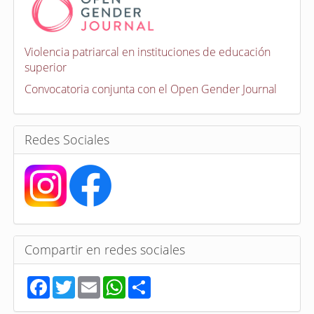
v
o
c
a
Violencia patriarcal en instituciones de educación
t
superior
o
r
Convocatoria conjunta con el Open Gender Journal
i
a
s
Redes Sociales
Compartir en redes sociales
F
T
E
W
S
a
w
m
h
h
c
i
a
a
a