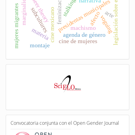
legislación sobre el aborto
marginalidades
feminización
queer theory
narrativa
stalking
presidentas municipales
mujeres migrantes
subcultures
cine mexicano
arte
afecto
voguing
machismo
materia
agenda de género
cine de mujeres
montaje
I
n
d
e
x
a
d
a
e
C
n
Convocatoria conjunta con el Open Gender Journal
o
n