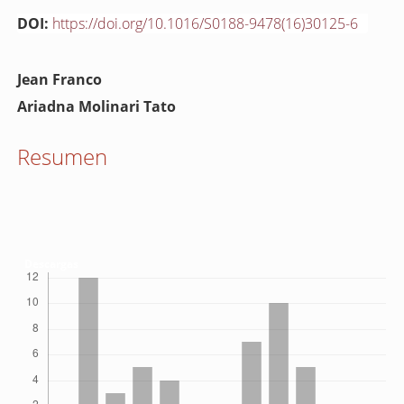
DOI:
https://doi.org/10.1016/S0188-9478(16)30125-6
Contenido
Jean Franco
principal
Ariadna Molinari Tato
del
artículo
Resumen
Descargas