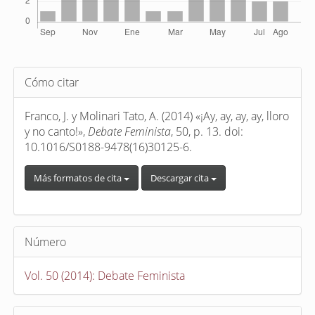
Detalles
Cómo citar
del
artículo
Franco, J. y Molinari Tato, A. (2014) «¡Ay, ay, ay, ay, lloro
y no canto!»,
Debate Feminista
, 50, p. 13. doi:
10.1016/S0188-9478(16)30125-6.
Más formatos de cita
Descargar cita
Número
Vol. 50 (2014): Debate Feminista