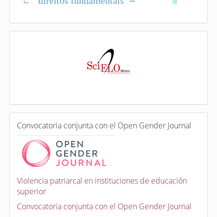
direitos fundamentais
I
n
d
e
x
a
d
a
e
C
n
Convocatoria conjunta con el Open Gender Journal
o
n
v
o
c
a
Violencia patriarcal en instituciones de educación
t
superior
o
r
Convocatoria conjunta con el Open Gender Journal
i