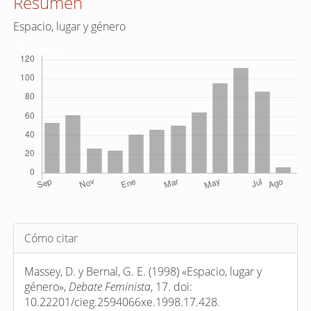
Resumen
Espacio, lugar y género
Descargas
Detalles
Cómo citar
del
artículo
Massey, D. y Bernal, G. E. (1998) «Espacio, lugar y
género»,
Debate Feminista
, 17. doi:
10.22201/cieg.2594066xe.1998.17.428.