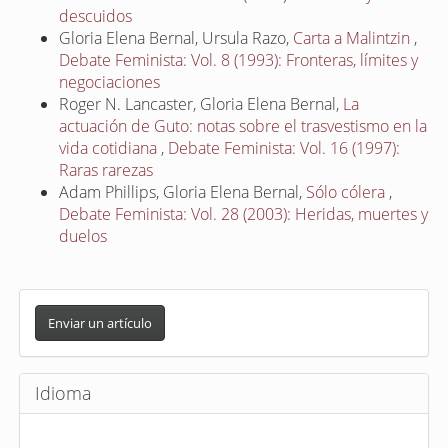
descuidos
Gloria Elena Bernal, Ursula Razo,
Carta a Malintzin
,
Debate Feminista: Vol. 8 (1993): Fronteras, límites y
negociaciones
Roger N. Lancaster, Gloria Elena Bernal,
La
actuación de Guto: notas sobre el trasvestismo en la
vida cotidiana
,
Debate Feminista: Vol. 16 (1997):
Raras rarezas
Adam Phillips, Gloria Elena Bernal,
Sólo cólera
,
Debate Feminista: Vol. 28 (2003): Heridas, muertes y
duelos
E
n
Enviar un artículo
v
i
Idioma
a
r