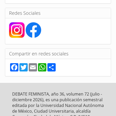
a
s
Redes Sociales
Compartir en redes sociales
F
T
E
W
S
a
w
m
h
h
c
i
a
a
a
e
t
i
t
r
b
t
l
s
e
o
e
A
o
r
p
DEBATE FEMINISTA, año 36, volumen 72 (julio -
k
p
diciembre 2026), es una publicación semestral
editada por la Universidad Nacional Autónoma
de México, Ciudad Universitaria, alcaldía