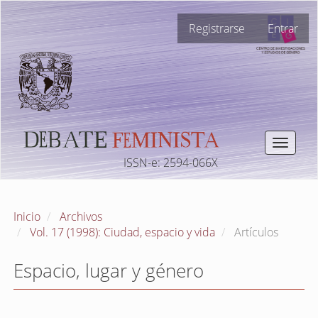
Navegación
Registrarse
Entrar
principal
Contenido
principal
Barra
lateral
Toggle
navigat
ISSN-e: 2594-066X
Inicio
Archivos
Vol. 17 (1998): Ciudad, espacio y vida
Artículos
Espacio, lugar y género