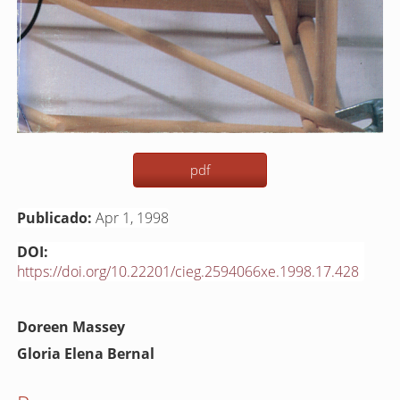
pdf
Publicado:
Apr 1, 1998
DOI:
https://doi.org/10.22201/cieg.2594066xe.1998.17.428
Contenido
Doreen Massey
principal
Gloria Elena Bernal
del
artículo