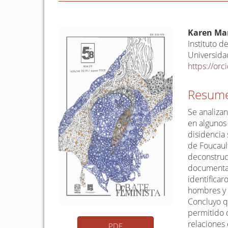
Barra
Conten
Karen Ma
lateral
princip
Instituto d
Universidad
del
del
https://or
artículo
artículo
Resum
Se analiza
en algunos
disidencia 
de Foucault
deconstrucc
documental 
identificar
hombres y 
Concluyo q
permitido 
relaciones 
PDF