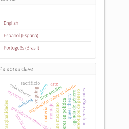
English
Español (España)
Português (Brasil)
Palabras clave
sacrificio
arte
subcultures
afecto
legislación sobre el aborto
time studies
voguing
mujeres migrantes
espacios
estereotipos de género
agenda de género
queer theory
stalking
mujeres en política
marginalidades
cine mexicano
montaje
presidentas municipales
materia
machismo