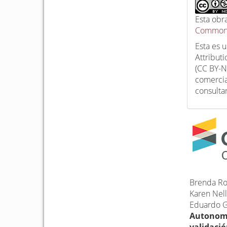
Esta obr
Commons
Esta es 
Attribut
(CC BY-N
comercia
consulta
Brenda Ro
Karen Nel
Eduardo G
Autonomía
validació