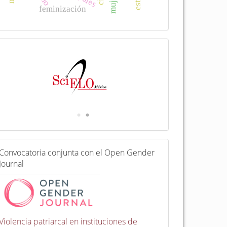
feminización
I
n
d
e
x
a
d
a
e
n
C
Convocatoria conjunta con el Open Gender
o
Journal
n
v
o
c
a
t
Violencia patriarcal en instituciones de
o