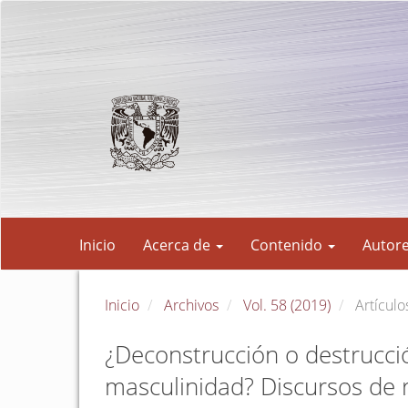
Navegación
principal
Contenido
principal
Barra
lateral
Inicio
Acerca de
Contenido
Autor
Inicio
Archivos
Vol. 58 (2019)
Artículo
¿Deconstrucción o destrucci
masculinidad? Discursos de