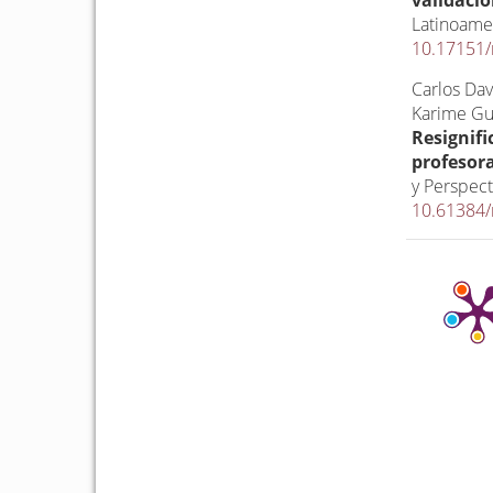
Latinoame
10.17151/
Carlos Dav
Karime Gu
Resignifi
profesor
y Perspect
10.61384/r