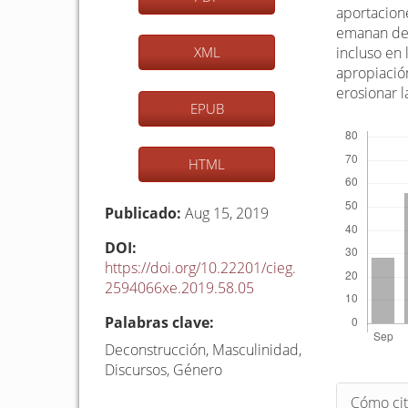
aportacione
emanan de 
incluso en 
XML
apropiación
erosionar 
EPUB
Descargas
HTML
Publicado:
Aug 15, 2019
DOI:
https://doi.org/10.22201/cieg.
2594066xe.2019.58.05
Palabras clave:
Deconstrucción, Masculinidad,
Discursos, Género
Detalle
Cómo cit