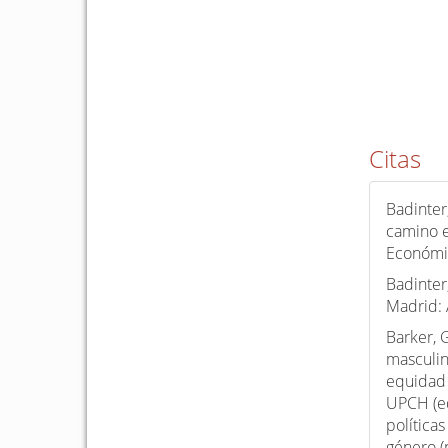
Citas
Badinter
camino e
Económi
Badinter
Madrid: A
Barker, 
masculin
equidad
UPCH (ed
política
género (