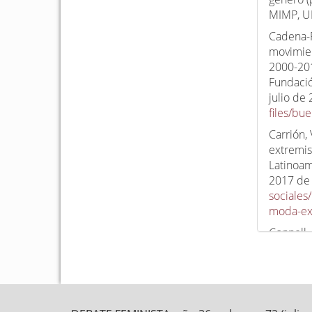
MIMP, U
Cadena-R
movimien
2000-201
Fundació
julio de
files/bu
Carrión,
extremis
Latinoam
2017 d
sociale
moda-ex
Connell,
masculin
Masculin
Edicione
Derrida,