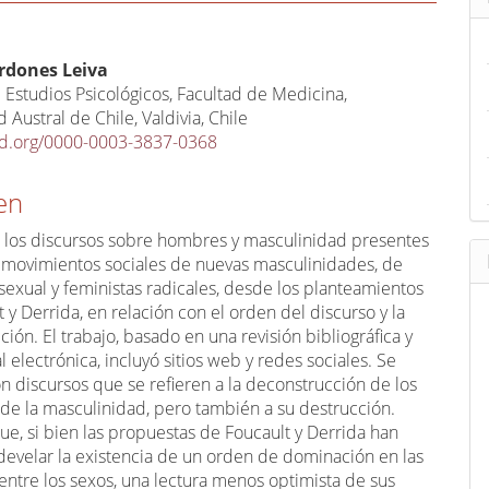
a
r
u
ido
rdones Leiva
n
al
e Estudios Psicológicos, Facultad de Medicina,
a
 Austral de Chile, Valdivia, Chile
cid.org/0000-0003-3837-0368
r
t
en
í
c
n los discursos sobre hombres y masculinidad presentes
u
 movimientos sociales de nuevas masculinidades, de
l
sexual y feministas radicales, desde los planteamientos
 y Derrida, en relación con el orden del discurso y la
o
ión. El trabajo, basado en una revisión bibliográfica y
electrónica, incluyó sitios web y redes sociales. Se
on discursos que se refieren a la deconstrucción de los
de la masculinidad, pero también a su destrucción.
ue, si bien las propuestas de Foucault y Derrida han
develar la existencia de un orden de dominación en las
entre los sexos, una lectura menos optimista de sus