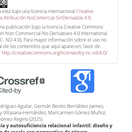
a está bajo una licencia internacional
Creative
 Atribución-NoComercial-SinDerivadas 4.0
.
una publicación bajo la licencia Creative Commons
ion-Non Commercial-No Derivatives 4.0 International
C- ND 4.0). Para mayor información sobre el uso no
l de los contenidos que aquí aparecen, favor de
r
http://creativecommons.org/licenses/by-nc-nd/4.0/
2
dríguez-Aguilar, Germán Benito Bernáldez-Jaimes,
ly Villasana-Hernández, Maricarmen Gómez-Muñoz,
ómez-Regino (2025)
 y autosuficiencia relacional infantil: diseño y
n de escala con perspectiva de género.