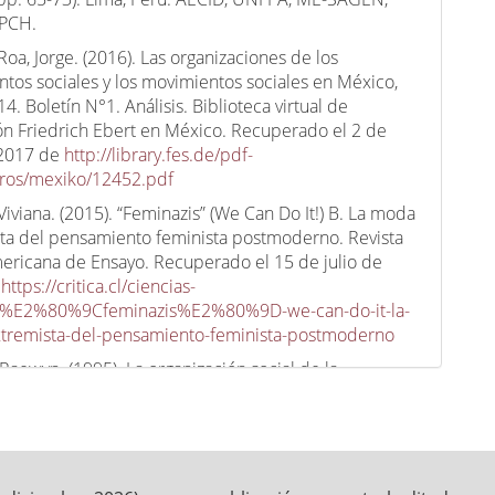
PCH.
oa, Jorge. (2016). Las organizaciones de los
tos sociales y los movimientos sociales en México,
4. Boletín N°1. Análisis. Biblioteca virtual de
n Friedrich Ebert en México. Recuperado el 2 de
 2017 de
http://library.fes.de/pdf-
eros/mexiko/12452.pdf
 Viviana. (2015). “Feminazis” (We Can Do It!) B. La moda
ta del pensamiento feminista postmoderno. Revista
ericana de Ensayo. Recuperado el 15 de julio de
e
https://critica.cl/ciencias-
s/%E2%80%9Cfeminazis%E2%80%9D-we-can-do-it-la-
tremista-del-pensamiento-feminista-postmoderno
 Raewyn. (1995). La organización social de la
idad. En Teresa Valdés, y José Olavarría (comps.),
idad/es: poder y crisis (pp. 31-48). ISIS-FLACSO:
s de las Mujeres N° 24.
 Jacques. (2008). De la gramatología. México: Siglo XXI.