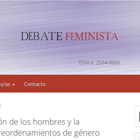
ISSN-e: 2594-066X
es/as
Contacto
s
E
n
ón de los hombres y la
v
 reordenamientos de género
i