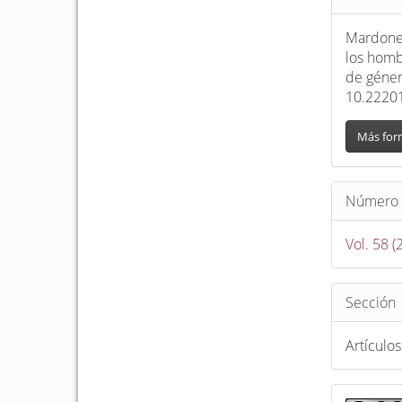
del
artículo
Mardones
los homb
de géne
10.22201
Más for
Número
Vol. 58 (
Sección
Artículos