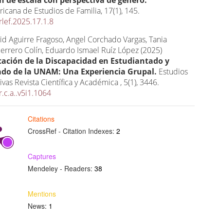
ricana de Estudios de Familia,
17
(1),
145.
rlef.2025.17.1.8
id Aguirre Fragoso, Angel Corchado Vargas, Tania
errero Colín, Eduardo Ismael Ruíz López (2025)
cación de la Discapacidad en Estudiantado y
ado de la UNAM: Una Experiencia Grupal.
Estudios
ivas Revista Científica y Académica ,
5
(1),
3446.
.c.a..v5i1.1064
Citations
CrossRef - Citation Indexes:
2
Captures
Mendeley - Readers:
38
Mentions
News:
1