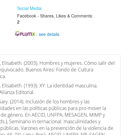
Social Media
Facebook - Shares, Likes & Comments:
2
-
see details
, Elisabeth. (2003). Hombres y mujeres. Cómo salir del
quivocado. Buenos Aires: Fondo de Cultura
ca.
, Elisabeth. (1993). XY: La identidad masculina.
lianza Editorial.
Gary. (2014). Inclusión de los hombres y las
idades en las políticas públicas para pro-mover la
 de género. En AECID, UNFPA, MESAGEN, MIMP y
s.), Seminario in-ternacional: masculinidades y
s públicas. Varones en la prevención de la violencia de
pp. 65-73). Lima, Perú: AECID, UNFPA, ME-SAGEN,