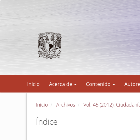
Navegación
principal
Contenido
principal
Barra
lateral
Inicio
Acerca de
Contenido
Autor
Inicio
Archivos
Vol. 45 (2012): Ciudadaní
Índice