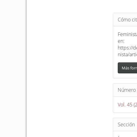
Detalle
Cómo cit
del
artículo
Feminista
en:
https://
nista/ar
Más for
Número
Vol. 45 
Sección