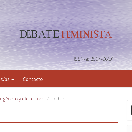
ISSN-e: 2594-066X
es/as
Contacto
a, género y elecciones
Índice
E
n
v
i