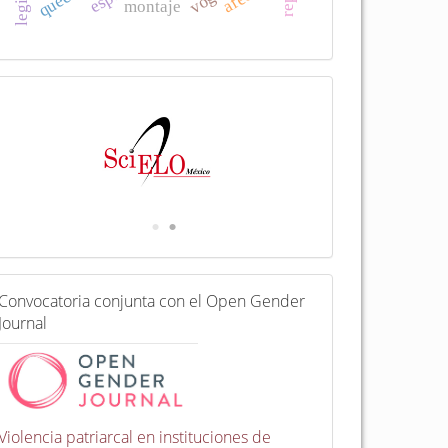
montaje
I
n
d
e
x
a
d
a
e
n
C
Convocatoria conjunta con el Open Gender
o
Journal
n
v
o
c
a
t
Violencia patriarcal en instituciones de
o