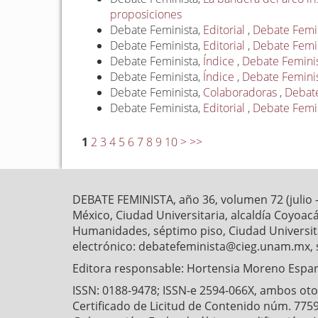
proposiciones
Debate Feminista,
Editorial
,
Debate Femin
Debate Feminista,
Editorial
,
Debate Femin
Debate Feminista,
Índice
,
Debate Feminist
Debate Feminista,
Índice
,
Debate Feminist
Debate Feminista,
Colaboradoras
,
Debate
Debate Feminista,
Editorial
,
Debate Femini
1
2
3
4
5
6
7
8
9
10
>
>>
DEBATE FEMINISTA, año 36, volumen 72 (julio 
México, Ciudad Universitaria, alcaldía Coyoaca
Humanidades, séptimo piso, Ciudad Universitar
electrónico: debatefeminista@cieg.unam.mx, 
Editora responsable: Hortensia Moreno Esparz
ISSN: 0188-9478; ISSN-e 2594-066X, ambos otorg
Certificado de Licitud de Contenido núm. 7759