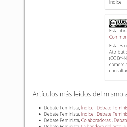
Índice
Esta obr
Commons
Esta es 
Attribut
(CC BY-N
comercia
consulta
Artículos más leídos del mismo 
Debate Feminista,
Índice
,
Debate Feminist
Debate Feminista,
Índice
,
Debate Feminis
Debate Feminista,
Colaboradoras
,
Debate
Debate Feminista,
La bandera del arco ir