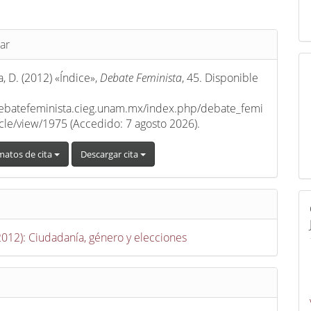
s
ar
, D. (2012) «Índice»,
Debate Feminista
, 45. Disponible
debatefeminista.cieg.unam.mx/index.php/debate_femi
ticle/view/1975 (Accedido: 7 agosto 2026).
matos de cita
Descargar cita
(2012): Ciudadanía, género y elecciones