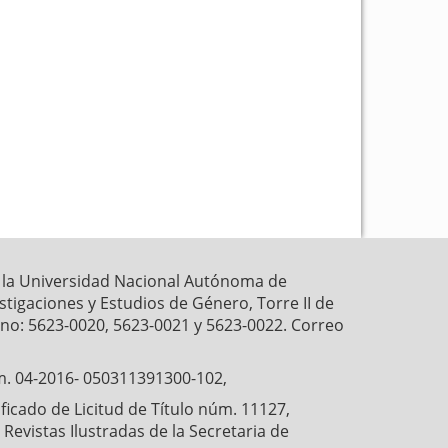
k
p
r la Universidad Nacional Autónoma de
estigaciones y Estudios de Género, Torre II de
fono: 5623-0020, 5623-0021 y 5623-0022. Correo
́m. 04-2016- 050311391300-102,
cado de Licitud de Título núm. 11127,
Revistas Ilustradas de la Secretaria de