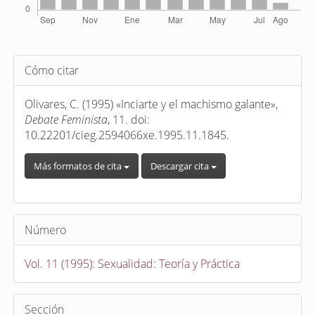
Detalles
Cómo citar
del
artículo
Olivares, C. (1995) «Inciarte y el machismo galante»,
Debate Feminista
, 11. doi:
10.22201/cieg.2594066xe.1995.11.1845.
Más formatos de cita
Descargar cita
Número
Vol. 11 (1995): Sexualidad: Teoría y Práctica
Sección