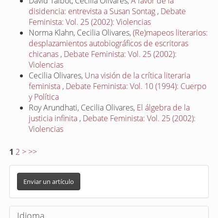
David Talbot, Cecilia Olivares,
A favor de la
disidencia: entrevista a Susan Sontag
,
Debate
Feminista: Vol. 25 (2002): Violencias
Norma Klahn, Cecilia Olivares,
(Re)mapeos literarios:
desplazamientos autobiográficos de escritoras
chicanas
,
Debate Feminista: Vol. 25 (2002):
Violencias
Cecilia Olivares,
Una visión de la crítica literaria
feminista
,
Debate Feminista: Vol. 10 (1994): Cuerpo
y Política
Roy Arundhati, Cecilia Olivares,
El álgebra de la
justicia infinita
,
Debate Feminista: Vol. 25 (2002):
Violencias
1
2
>
>>
E
n
Enviar un artículo
v
i
Idioma