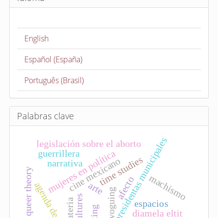
a
r
u
English
n
a
Español (España)
r
t
Português (Brasil)
í
c
u
Palabras clave
l
o
presidentas municipales
legislación sobre el aborto
mujeres en política
guerrillera
time studies
cine mexicano
narrativa
queer theory
machismo
afecto
agenda de género
arte
voguing
subcultures
materia
espacios
diamela eltit