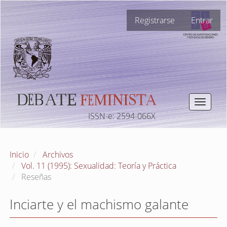
Navegación
Registrarse
Entrar
principal
Contenido
principal
Barra
lateral
Toggle
navigat
ISSN-e: 2594-066X
Inicio
Archivos
Vol. 11 (1995): Sexualidad: Teoría y Práctica
Reseñas
Inciarte y el machismo galante