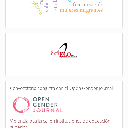
stalking
feminización
mujeres migrantes
I
n
d
e
x
a
d
a
e
C
n
Convocatoria conjunta con el Open Gender Journal
o
n
v
o
c
a
Violencia patriarcal en instituciones de educación
t
superior