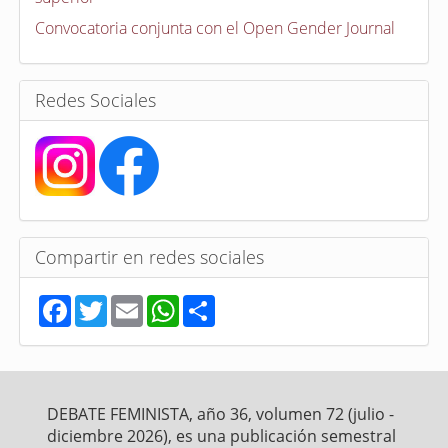
o
r
Convocatoria conjunta con el Open Gender Journal
i
a
s
Redes Sociales
Compartir en redes sociales
F
T
E
W
S
a
w
m
h
h
c
i
a
a
a
e
t
i
t
r
b
t
l
s
e
o
e
A
o
r
p
DEBATE FEMINISTA, año 36, volumen 72 (julio -
k
p
diciembre 2026), es una publicación semestral