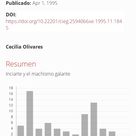
Publicado:
Apr 1, 1995
DOI:
https://doi.org/10.22201/cieg.2594066xe.1995.11.184
5
Contenido
Cecilia Olivares
principal
del
Resumen
artículo
Inciarte y el machismo galante
Descargas