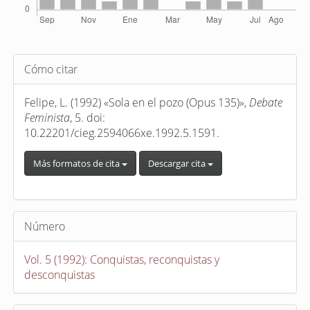
Detalles
Cómo citar
del
artículo
Felipe, L. (1992) «Sola en el pozo (Opus 135)»,
Debate
Feminista
, 5. doi:
10.22201/cieg.2594066xe.1992.5.1591.
Más formatos de cita
Descargar cita
Número
Vol. 5 (1992): Conquistas, reconquistas y
desconquistas