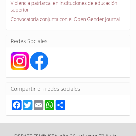
a
Violencia patriarcal en instituciones de educación
t
superior
o
r
Convocatoria conjunta con el Open Gender Journal
i
a
s
Redes Sociales
Compartir en redes sociales
F
T
E
W
S
a
w
m
h
h
c
i
a
a
a
e
t
i
t
r
b
t
l
s
e
o
e
A
o
r
p