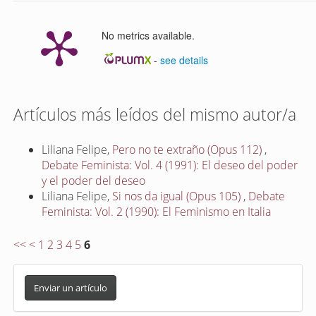
No metrics available.
-
see details
Artículos más leídos del mismo autor/a
Liliana Felipe,
Pero no te extraño (Opus 112)
,
Debate Feminista: Vol. 4 (1991): El deseo del poder
y el poder del deseo
Liliana Felipe,
Si nos da igual (Opus 105)
,
Debate
Feminista: Vol. 2 (1990): El Feminismo en Italia
<<
<
1
2
3
4
5
6
E
n
Enviar un artículo
v