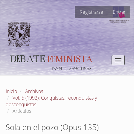
Navegación
Registrarse
Entrar
principal
Contenido
principal
Barra
lateral
Toggle
navigat
ISSN-e: 2594-066X
Inicio
Archivos
Vol. 5 (1992): Conquistas, reconquistas y
desconquistas
Artículos
Sola en el pozo (Opus 135)