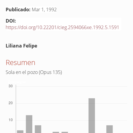
Publicado:
Mar 1, 1992
DOI:
https://doi.org/10.22201/cieg.2594066xe.1992.5.1591
Contenido
Liliana Felipe
principal
del
Resumen
artículo
Sola en el pozo (Opus 135)
Descargas