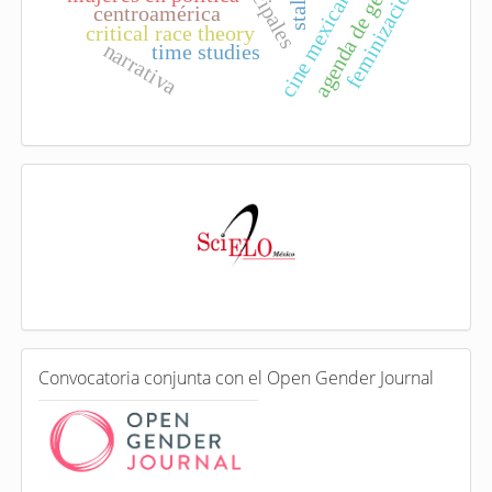
agenda de género
cine mexicano
feminización
centroamérica
critical race theory
narrativa
time studies
I
n
d
e
x
a
d
a
e
C
n
Convocatoria conjunta con el Open Gender Journal
o
n
v
o
c