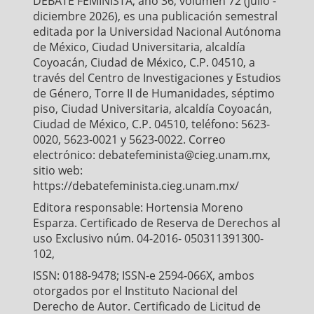
DEBATE FEMINISTA, año 36, volumen 72 (julio -
k
p
diciembre 2026), es una publicación semestral
editada por la Universidad Nacional Autónoma
de México, Ciudad Universitaria, alcaldía
Coyoacán, Ciudad de México, C.P. 04510, a
través del Centro de Investigaciones y Estudios
de Género, Torre II de Humanidades, séptimo
piso, Ciudad Universitaria, alcaldía Coyoacán,
Ciudad de México, C.P. 04510, teléfono: 5623-
0020, 5623-0021 y 5623-0022. Correo
electrónico: debatefeminista@cieg.unam.mx,
sitio web:
https://debatefeminista.cieg.unam.mx/
Editora responsable: Hortensia Moreno
Esparza. Certificado de Reserva de Derechos al
uso Exclusivo núm. 04-2016- 050311391300-
102,
ISSN: 0188-9478; ISSN-e 2594-066X, ambos
otorgados por el Instituto Nacional del
Derecho de Autor. Certificado de Licitud de