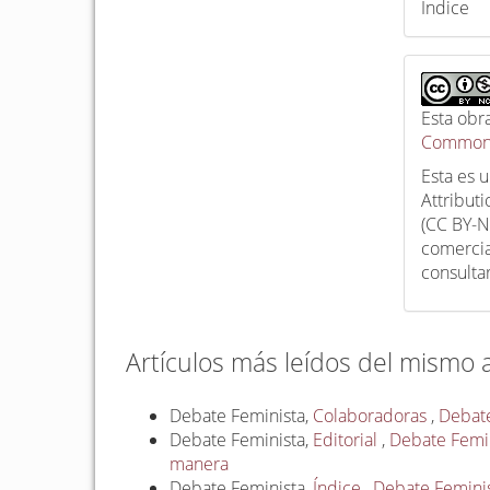
Índice
Esta obr
Commons
Esta es 
Attribut
(CC BY-N
comercia
consulta
Artículos más leídos del mismo 
Debate Feminista,
Colaboradoras
,
Debate
Debate Feminista,
Editorial
,
Debate Femini
manera
Debate Feminista,
Índice
,
Debate Feminist