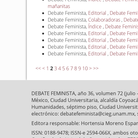
mañanitas
Debate Feminista,
Editorial
,
Debate Femin
Debate Feminista,
Colaboradoras
,
Debate
Debate Feminista,
Índice
,
Debate Feminis
Debate Feminista,
Editorial
,
Debate Femini
Debate Feminista,
Editorial
,
Debate Femin
Debate Feminista,
Editorial
,
Debate Femin
Debate Feminista,
Editorial
,
Debate Femin
<<
<
1
2
3
4
5
6
7
8
9
10
>
>>
DEBATE FEMINISTA, año 36, volumen 72 (julio 
México, Ciudad Universitaria, alcaldía Coyoaca
Humanidades, séptimo piso, Ciudad Universitar
electrónico: debatefeminista@cieg.unam.mx, 
Editora responsable: Hortensia Moreno Esparz
ISSN: 0188-9478; ISSN-e 2594-066X, ambos otorg