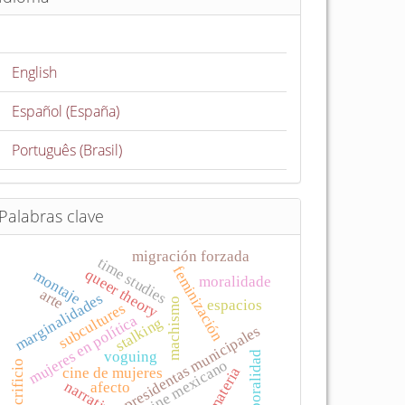
English
Español (España)
Português (Brasil)
Palabras clave
migración forzada
time studies
feminización
queer theory
montaje
moralidade
arte
marginalidades
machismo
espacios
subcultures
mujeres en política
stalking
presidentas municipales
voguing
corporalidad
cine mexicano
sacrificio
materia
cine de mujeres
narrativa
afecto