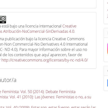
a está bajo una licencia internacional
Creative
 Atribución-NoComercial-SinDerivadas 4.0
.
una publicación bajo la licencia Creative Commons
ion-Non Commercial-No Derivatives 4.0 International
C- ND 4.0). Para mayor información sobre el uso no
l de los contenidos que aquí aparecen, favor de
r
http://creativecommons.org/licenses/by-nc-nd/4.0/
autor/a
 Feminista: Vol. 50 (2014): Debate Feminista
sta: Vol. 41 (2010): Las jóvenes: Feministas o no, a su
a: Vol. 40 (2009): Estas son, estas fueron, estas serán las