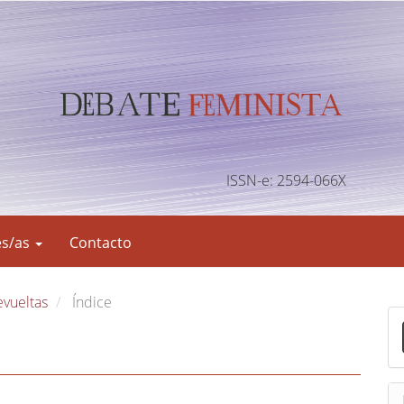
ISSN-e: 2594-066X
es/as
Contacto
evueltas
Índice
E
n
v
i