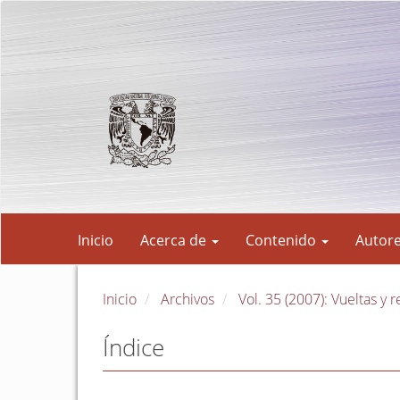
Navegación
principal
Contenido
principal
Barra
lateral
Inicio
Acerca de
Contenido
Autor
Inicio
Archivos
Vol. 35 (2007): Vueltas y r
Índice