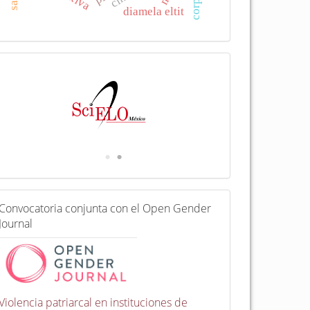
diamela eltit
I
n
d
e
x
a
d
a
e
n
C
Convocatoria conjunta con el Open Gender
o
Journal
n
v
o
c
a
t
Violencia patriarcal en instituciones de
o