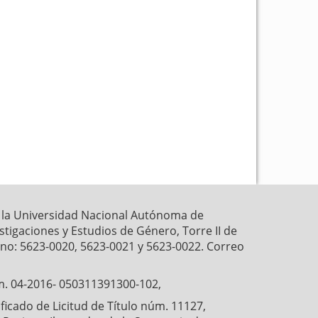
k
p
r la Universidad Nacional Autónoma de
estigaciones y Estudios de Género, Torre II de
fono: 5623-0020, 5623-0021 y 5623-0022. Correo
́m. 04-2016- 050311391300-102,
cado de Licitud de Título núm. 11127,