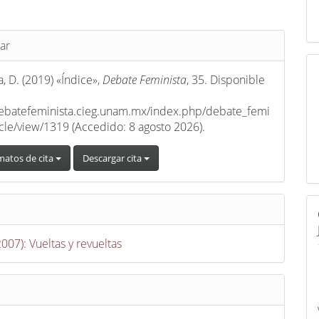
s
ar
, D. (2019) «Índice»,
Debate Feminista
, 35. Disponible
debatefeminista.cieg.unam.mx/index.php/debate_femi
ticle/view/1319 (Accedido: 8 agosto 2026).
matos de cita
Descargar cita
2007): Vueltas y revueltas