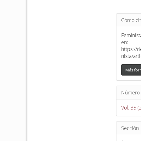
Detalle
Cómo cit
del
artículo
Feminista
en:
https://
nista/ar
Más for
Número
Vol. 35 (
Sección