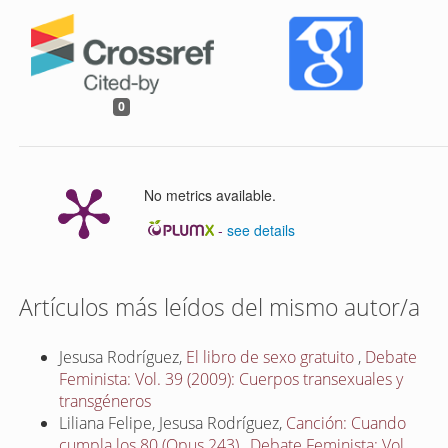
0
No metrics available.
-
see details
Artículos más leídos del mismo autor/a
Jesusa Rodríguez,
El libro de sexo gratuito
,
Debate
Feminista: Vol. 39 (2009): Cuerpos transexuales y
transgéneros
Liliana Felipe, Jesusa Rodríguez,
Canción: Cuando
cumpla los 80 (Opus 243)
,
Debate Feminista: Vol.