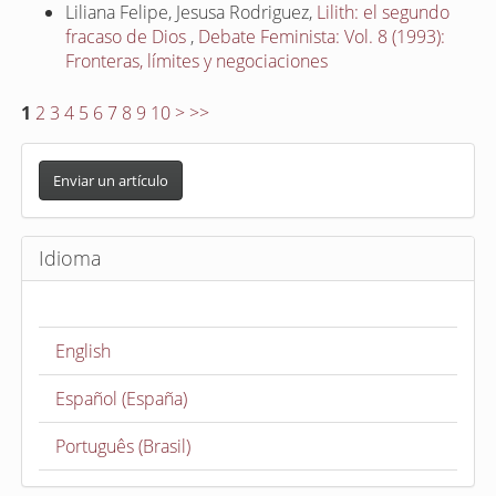
Liliana Felipe, Jesusa Rodriguez,
Lilith: el segundo
fracaso de Dios
,
Debate Feminista: Vol. 8 (1993):
Fronteras, límites y negociaciones
1
2
3
4
5
6
7
8
9
10
>
>>
E
n
Enviar un artículo
v
i
Idioma
a
r
u
English
n
a
Español (España)
r
t
Português (Brasil)
í