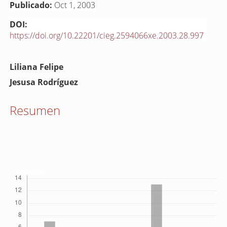
Publicado:
Oct 1, 2003
DOI:
https://doi.org/10.22201/cieg.2594066xe.2003.28.997
Contenido
Liliana Felipe
principal
Jesusa Rodríguez
del
artículo
Resumen
Descargas