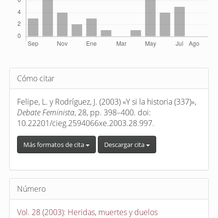
Detalles
Cómo citar
del
artículo
Felipe, L. y Rodríguez, J. (2003) «Y si la historia (337)»,
Debate Feminista
, 28, pp. 398–400. doi:
10.22201/cieg.2594066xe.2003.28.997.
Más formatos de cita
Descargar cita
Número
Vol. 28 (2003): Heridas, muertes y duelos