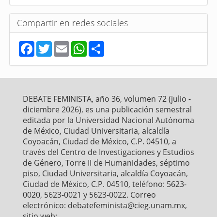
Compartir en redes sociales
F
T
E
W
S
a
w
m
h
h
c
i
a
a
a
e
t
i
t
r
b
t
l
s
e
o
e
A
o
r
p
DEBATE FEMINISTA, año 36, volumen 72 (julio -
k
p
diciembre 2026), es una publicación semestral
editada por la Universidad Nacional Autónoma
de México, Ciudad Universitaria, alcaldía
Coyoacán, Ciudad de México, C.P. 04510, a
través del Centro de Investigaciones y Estudios
de Género, Torre II de Humanidades, séptimo
piso, Ciudad Universitaria, alcaldía Coyoacán,
Ciudad de México, C.P. 04510, teléfono: 5623-
0020, 5623-0021 y 5623-0022. Correo
electrónico: debatefeminista@cieg.unam.mx,
sitio web: