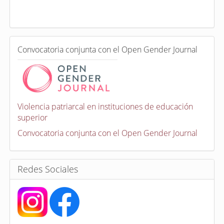
x
a
d
a
e
C
n
Convocatoria conjunta con el Open Gender Journal
o
n
v
o
c
a
Violencia patriarcal en instituciones de educación
t
superior
o
r
Convocatoria conjunta con el Open Gender Journal
i
a
s
Redes Sociales