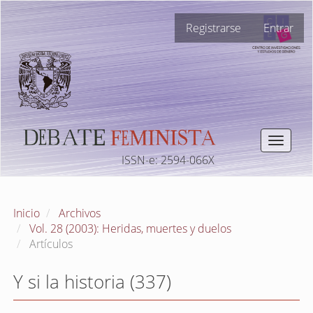
Navegación
Registrarse
Entrar
principal
Contenido
principal
Barra
lateral
Toggle
navigat
ISSN-e: 2594-066X
Inicio
Archivos
Vol. 28 (2003): Heridas, muertes y duelos
Artículos
Y si la historia (337)