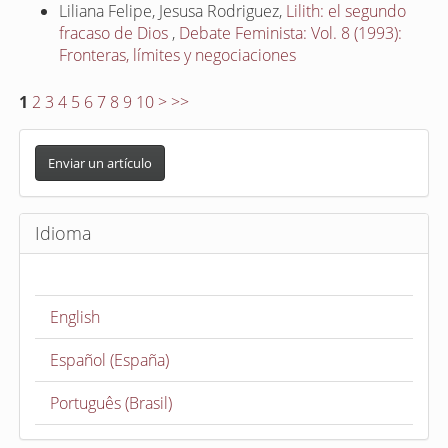
Liliana Felipe, Jesusa Rodriguez,
Lilith: el segundo
fracaso de Dios
,
Debate Feminista: Vol. 8 (1993):
Fronteras, límites y negociaciones
1
2
3
4
5
6
7
8
9
10
>
>>
E
n
Enviar un artículo
v
i
Idioma
a
r
u
English
n
a
Español (España)
r
t
Português (Brasil)
í