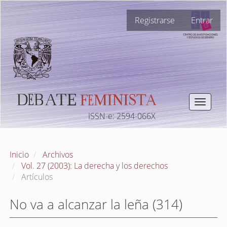
Navegación
Registrarse
Entrar
principal
Contenido
principal
Barra
lateral
Toggle
navigat
ISSN-e: 2594-066X
Inicio
Archivos
Vol. 27 (2003): La derecha y los derechos
Artículos
No va a alcanzar la leña (314)