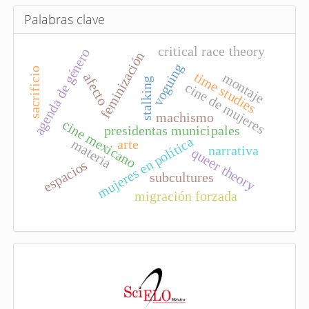
c
u
Palabras clave
l
critical race theory
agenda de género
o
feminización
voguing
sacrificio
time studies
montaje
afecto
stalking
cine de mujeres
machismo
cine mexicano
presidentas municipales
mujeres en política
materia
arte
narrativa
queer theory
espacios
subcultures
migración forzada
I
n
d
e