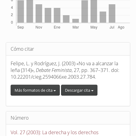
Detalles
Cómo citar
del
artículo
Felipe, L. y Rodríguez, J. (2003) «No va a alcanzar la
leña (314)»,
Debate Feminista
, 27, pp. 367–371. doi:
10.22201/cieg.2594066xe.2003.27.784.
Más formatos de cita
Descargar cita
Número
Vol. 27 (2003): La derecha y los derechos