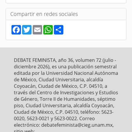
Compartir en redes sociales
F
T
E
W
S
a
w
m
h
h
c
i
a
a
a
e
t
i
t
r
b
t
l
s
e
o
e
A
o
r
p
DEBATE FEMINISTA, año 36, volumen 72 (julio -
k
p
diciembre 2026), es una publicación semestral
editada por la Universidad Nacional Autónoma
de México, Ciudad Universitaria, alcaldía
Coyoacán, Ciudad de México, C.P. 04510, a
través del Centro de Investigaciones y Estudios
de Género, Torre II de Humanidades, séptimo
piso, Ciudad Universitaria, alcaldía Coyoacán,
Ciudad de México, C.P. 04510, teléfono: 5623-
0020, 5623-0021 y 5623-0022. Correo
electrónico: debatefeminista@cieg.unam.mx,
sitio web: