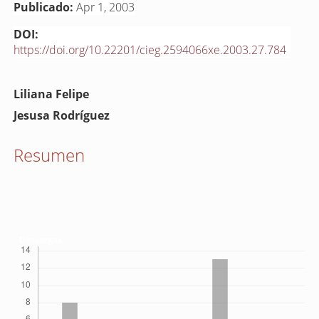
Publicado:
Apr 1, 2003
DOI:
https://doi.org/10.22201/cieg.2594066xe.2003.27.784
Contenido
Liliana Felipe
principal
Jesusa Rodríguez
del
artículo
Resumen
Descargas