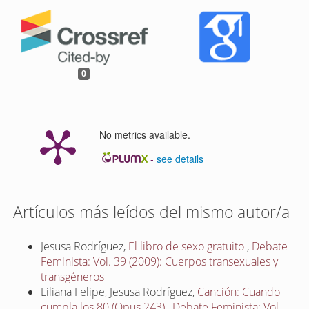
0
No metrics available.
-
see details
Artículos más leídos del mismo autor/a
Jesusa Rodríguez,
El libro de sexo gratuito
,
Debate
Feminista: Vol. 39 (2009): Cuerpos transexuales y
transgéneros
Liliana Felipe, Jesusa Rodríguez,
Canción: Cuando
cumpla los 80 (Opus 243)
,
Debate Feminista: Vol.