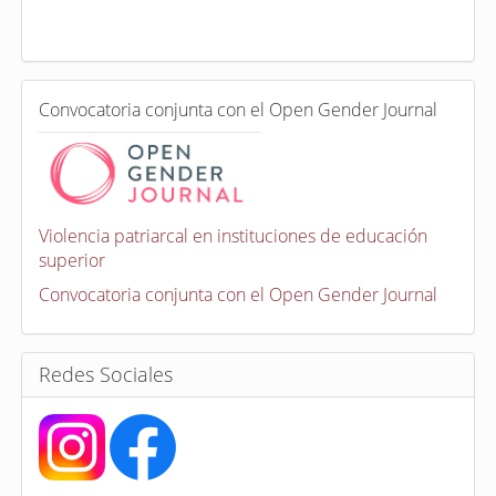
x
a
d
a
e
C
n
Convocatoria conjunta con el Open Gender Journal
o
n
v
o
c
a
Violencia patriarcal en instituciones de educación
t
superior
o
r
Convocatoria conjunta con el Open Gender Journal
i
a
s
Redes Sociales