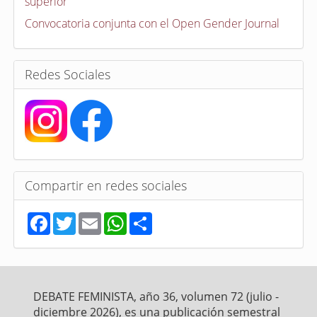
superior
o
r
Convocatoria conjunta con el Open Gender Journal
i
a
s
Redes Sociales
Compartir en redes sociales
F
T
E
W
S
a
w
m
h
h
c
i
a
a
a
e
t
i
t
r
b
t
l
s
e
o
e
A
o
r
p
DEBATE FEMINISTA, año 36, volumen 72 (julio -
k
p
diciembre 2026), es una publicación semestral