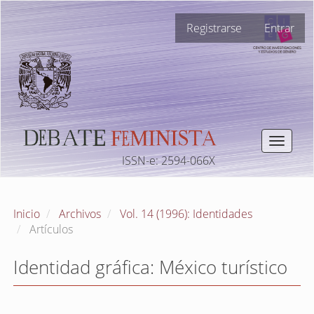
Navegación
Registrarse
Entrar
principal
Contenido
principal
Barra
lateral
Toggle
navigat
ISSN-e: 2594-066X
Inicio
Archivos
Vol. 14 (1996): Identidades
Artículos
Identidad gráfica: México turístico