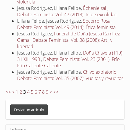
violencia
Jesusa Rodríguez, Liliana Felipe,
Échenle sal
,
Debate Feminista: Vol. 47 (2013): Intersexualidad
Liliana Felipe, Jesusa Rodríguez,
Socorro Rosa
,
Debate Feminista: Vol. 49 (2014): Ética feminista
Jesusa Rodríguez,
Funeral de Doña Jesusa Ramírez
Gama
,
Debate Feminista: Vol. 38 (2008): Art_ y
libertad
Jesusa Rodríguez, Liliana Felipe,
Doña Chavela (119)
31.XII.1990
,
Debate Feminista: Vol. 23 (2001): Frío
Frío Caliente Caliente
Jesusa Rodríguez, Liliana Felipe,
Chivo expiatorio
,
Debate Feminista: Vol. 35 (2007): Vueltas y revueltas
<<
<
1
2
3
4
5
6
7
8
9
>
>>
E
n
Enviar un artículo
v
i