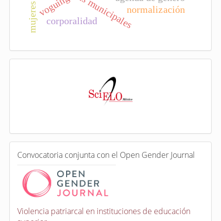
presidentas municipales
voguing
normalización
corporalidad
I
n
d
e
x
a
d
a
e
C
n
Convocatoria conjunta con el Open Gender Journal
o
n
v
o
c
a
Violencia patriarcal en instituciones de educación
t