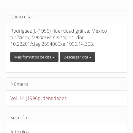
Detalles
Cómo citar
del
artículo
Rodríguez, J. (1996) «Identidad gráfica: México
turístico»,
Debate Feminista
, 14. doi:
10.22201/cieg.2594066xe.1996.14.363.
Más formatos de cita
Descargar cita
Número
Vol. 14 (1996): Identidades
Sección
Artículos