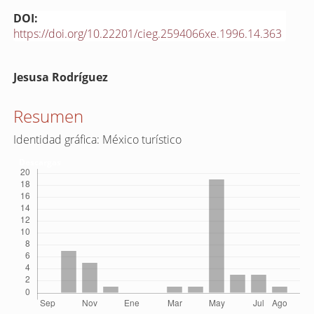
DOI:
https://doi.org/10.22201/cieg.2594066xe.1996.14.363
Contenido
Jesusa Rodríguez
principal
del
Resumen
artículo
Identidad gráfica: México turístico
Descargas