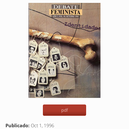
Barra
lateral
del
artículo
pdf
Publicado:
Oct 1, 1996