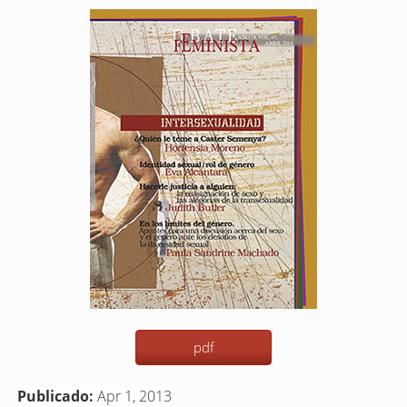
Barra
lateral
del
artículo
pdf
Publicado:
Apr 1, 2013