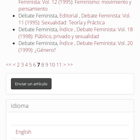
Feminista: Vol. 12 (1995): Feminismo: movimiento y
pensamiento
Debate Feminista,
Editorial
,
Debate Feminista: Vol.
11 (1995): Sexualidad: Teoría y Práctica
Debate Feminista,
Índice
,
Debate Feminista: Vol. 18
(1998): Público, privado y sexualidad
Debate Feminista,
Índice
,
Debate Feminista: Vol. 20
(1999): ¿Género?
<<
<
2
3
4
5
6
7
8
9
10
11
>
>>
E
n
Enviar un artículo
v
i
Idioma
a
r
u
English
n