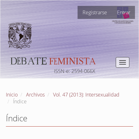
Navegación
Registrarse
Entrar
principal
Contenido
principal
Barra
lateral
Toggle
navigat
ISSN-e: 2594-066X
Inicio
Archivos
Vol. 47 (2013): Intersexualidad
Índice
Índice