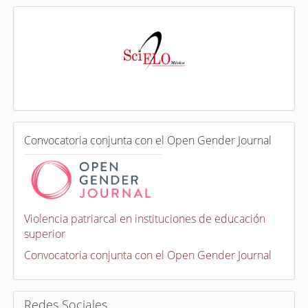
I
n
d
e
x
a
d
a
e
C
n
Convocatoria conjunta con el Open Gender Journal
o
n
v
o
c
a
Violencia patriarcal en instituciones de educación
t
superior
o
r
Convocatoria conjunta con el Open Gender Journal
i
a
s
Redes Sociales