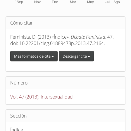
Detalles
Cómo citar
del
artículo
Feminista, D. (2013) «Índice»,
Debate Feminista
, 47.
doi: 10.22201/cieg.01889478p.2013.47.2164.
Más formatos de cita
Descargar cita
Número
Vol. 47 (2013): Intersexualidad
Sección
Índice