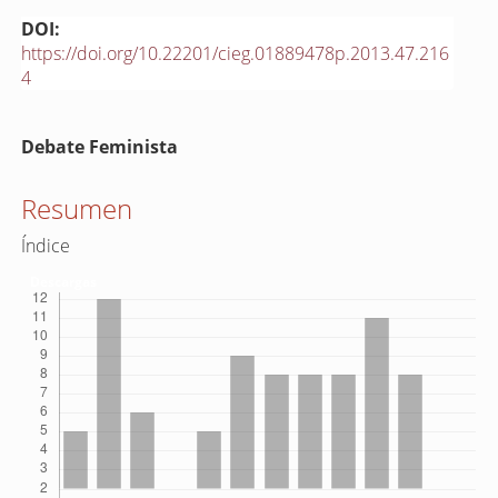
DOI:
https://doi.org/10.22201/cieg.01889478p.2013.47.216
4
Contenido
Debate Feminista
principal
del
Resumen
artículo
Índice
Descargas