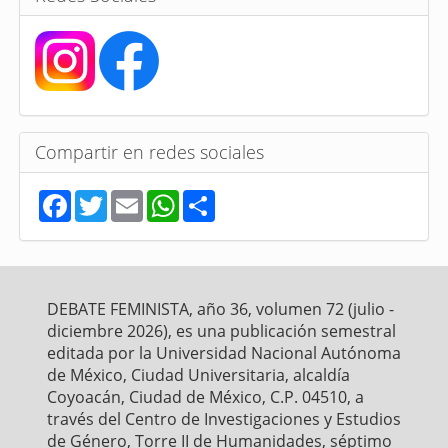
Compartir en redes sociales
F
T
E
W
S
a
w
m
h
h
c
i
a
a
a
e
t
i
t
r
b
t
l
s
e
o
e
A
o
r
p
DEBATE FEMINISTA, año 36, volumen 72 (julio -
k
p
diciembre 2026), es una publicación semestral
editada por la Universidad Nacional Autónoma
de México, Ciudad Universitaria, alcaldía
Coyoacán, Ciudad de México, C.P. 04510, a
través del Centro de Investigaciones y Estudios
de Género, Torre II de Humanidades, séptimo