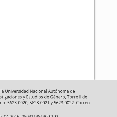
k
p
r la Universidad Nacional Autónoma de
estigaciones y Estudios de Género, Torre II de
fono: 5623-0020, 5623-0021 y 5623-0022. Correo
́m. 04-2016- 050311391300-102,