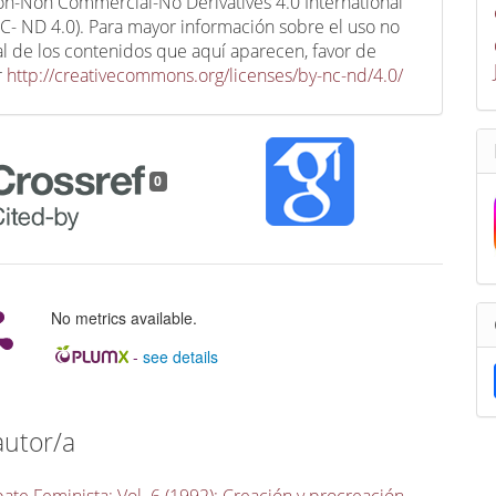
ion-Non Commercial-No Derivatives 4.0 International
C- ND 4.0). Para mayor información sobre el uso no
l de los contenidos que aquí aparecen, favor de
r
http://creativecommons.org/licenses/by-nc-nd/4.0/
0
No metrics available.
-
see details
autor/a