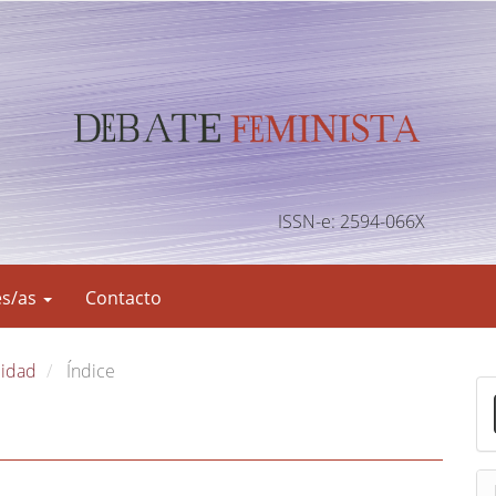
ISSN-e: 2594-066X
es/as
Contacto
lidad
Índice
E
n
v
i