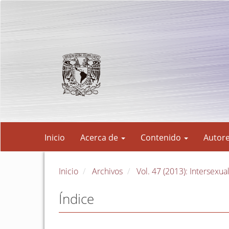
Navegación
principal
Contenido
principal
Barra
lateral
Inicio
Acerca de
Contenido
Autor
Inicio
Archivos
Vol. 47 (2013): Intersexua
Índice