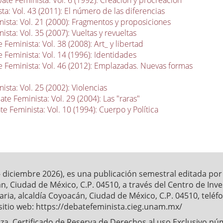
ate Feminista: Vol. 6 (1992): Creación y procreación
a: Vol. 43 (2011): El número de las diferencias
ista: Vol. 21 (2000): Fragmentos y proposiciones
sta: Vol. 35 (2007): Vueltas y revueltas
 Feminista: Vol. 38 (2008): Art_ y libertad
 Feminista: Vol. 14 (1996): Identidades
 Feminista: Vol. 46 (2012): Emplazadas. Nuevas formas
sta: Vol. 25 (2002): Violencias
te Feminista: Vol. 29 (2004): Las "raras"
e Feminista: Vol. 10 (1994): Cuerpo y Política
- diciembre 2026), es una publicación semestral editada po
́n, Ciudad de México, C.P. 04510, a través del Centro de Inv
ia, alcaldía Coyoacán, Ciudad de México, C.P. 04510, telé
sitio web: https://debatefeminista.cieg.unam.mx/
a. Certificado de Reserva de Derechos al uso Exclusivo nu