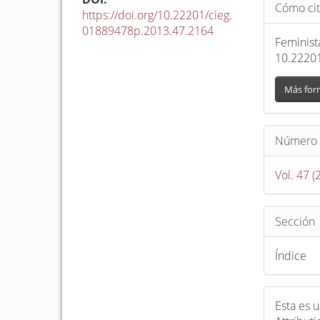
Detalle
Cómo cit
del
https://doi.org/10.22201/cieg.
01889478p.2013.47.2164
artículo
Feminista
10.2220
Más for
Número
Vol. 47 (
Sección
Índice
Esta es 