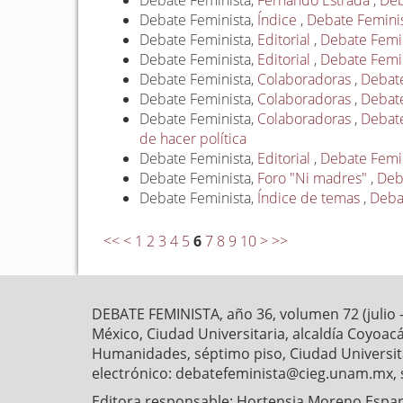
Debate Feminista,
Fernando Estrada
,
Deb
Debate Feminista,
Índice
,
Debate Feminist
Debate Feminista,
Editorial
,
Debate Femin
Debate Feminista,
Editorial
,
Debate Femini
Debate Feminista,
Colaboradoras
,
Debate
Debate Feminista,
Colaboradoras
,
Debate
Debate Feminista,
Colaboradoras
,
Debate
de hacer política
Debate Feminista,
Editorial
,
Debate Femini
Debate Feminista,
Foro "Ni madres"
,
Deba
Debate Feminista,
Índice de temas
,
Debat
<<
<
1
2
3
4
5
6
7
8
9
10
>
>>
DEBATE FEMINISTA, año 36, volumen 72 (julio 
México, Ciudad Universitaria, alcaldía Coyoaca
Humanidades, séptimo piso, Ciudad Universitar
electrónico: debatefeminista@cieg.unam.mx, 
Editora responsable: Hortensia Moreno Esparz