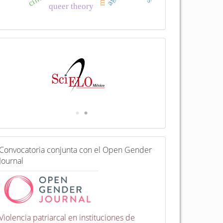
queer theory
I
n
d
e
x
a
d
a
e
n
C
Convocatoria conjunta con el Open Gender
o
Journal
n
v
o
c
a
t
Violencia patriarcal en instituciones de
o