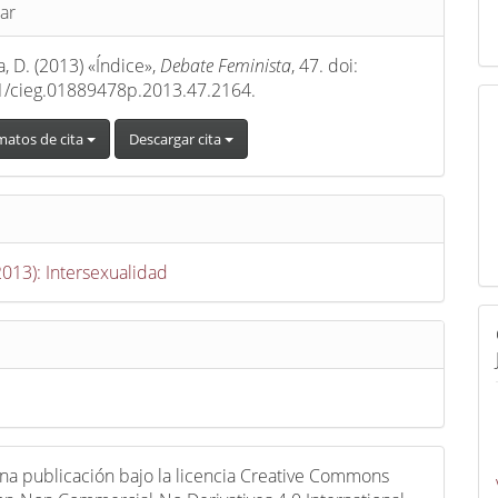
s
ar
, D. (2013) «Índice»,
Debate Feminista
, 47. doi:
1/cieg.01889478p.2013.47.2164.
matos de cita
Descargar cita
2013): Intersexualidad
una publicación bajo la licencia Creative Commons