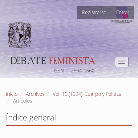
Navegación
Registrarse
Entrar
principal
Contenido
principal
Barra
lateral
Toggle
navigat
ISSN-e: 2594-066X
Inicio
Archivos
Vol. 10 (1994): Cuerpo y Política
Artículos
Índice general