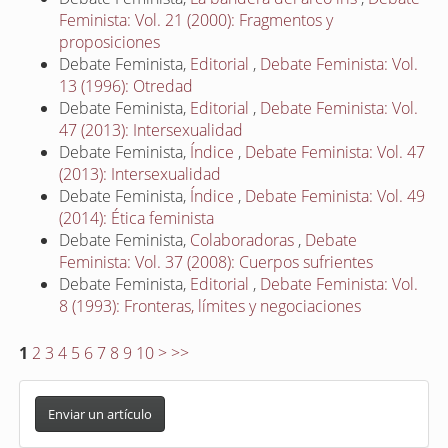
Feminista: Vol. 21 (2000): Fragmentos y
proposiciones
Debate Feminista,
Editorial
,
Debate Feminista: Vol.
13 (1996): Otredad
Debate Feminista,
Editorial
,
Debate Feminista: Vol.
47 (2013): Intersexualidad
Debate Feminista,
Índice
,
Debate Feminista: Vol. 47
(2013): Intersexualidad
Debate Feminista,
Índice
,
Debate Feminista: Vol. 49
(2014): Ética feminista
Debate Feminista,
Colaboradoras
,
Debate
Feminista: Vol. 37 (2008): Cuerpos sufrientes
Debate Feminista,
Editorial
,
Debate Feminista: Vol.
8 (1993): Fronteras, límites y negociaciones
1
2
3
4
5
6
7
8
9
10
>
>>
E
n
Enviar un artículo
v