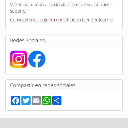
a
Violencia patriarcal en instituciones de educación
t
superior
o
r
Convocatoria conjunta con el Open Gender Journal
i
a
s
Redes Sociales
Compartir en redes sociales
F
T
E
W
S
a
w
m
h
h
c
i
a
a
a
e
t
i
t
r
b
t
l
s
e
o
e
A
o
r
p