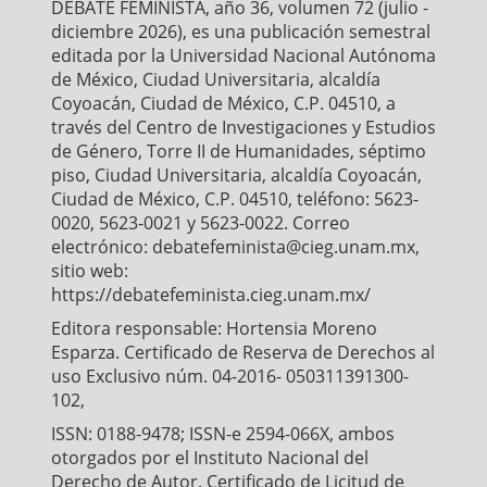
DEBATE FEMINISTA, año 36, volumen 72 (julio -
k
p
diciembre 2026), es una publicación semestral
editada por la Universidad Nacional Autónoma
de México, Ciudad Universitaria, alcaldía
Coyoacán, Ciudad de México, C.P. 04510, a
través del Centro de Investigaciones y Estudios
de Género, Torre II de Humanidades, séptimo
piso, Ciudad Universitaria, alcaldía Coyoacán,
Ciudad de México, C.P. 04510, teléfono: 5623-
0020, 5623-0021 y 5623-0022. Correo
electrónico: debatefeminista@cieg.unam.mx,
sitio web:
https://debatefeminista.cieg.unam.mx/
Editora responsable: Hortensia Moreno
Esparza. Certificado de Reserva de Derechos al
uso Exclusivo núm. 04-2016- 050311391300-
102,
ISSN: 0188-9478; ISSN-e 2594-066X, ambos
otorgados por el Instituto Nacional del
Derecho de Autor. Certificado de Licitud de