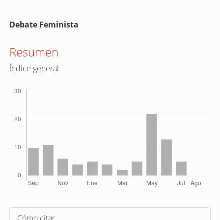
Contenido
Debate Feminista
principal
del
Resumen
artículo
Índice general
Descargas
Detalles
Cómo citar