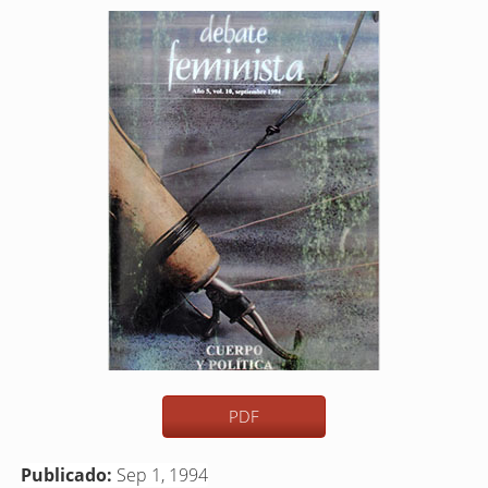
Barra
lateral
del
artículo
PDF
Publicado:
Sep 1, 1994