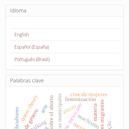
i
Idioma
a
r
u
English
n
a
Español (España)
r
t
Português (Brasil)
í
c
u
Palabras clave
l
cine de mujeres
o
presidentas municipales
queer theory
legislación sobre el aborto
feminización
mujeres migrantes
cine mexicano
afecto
arte
materia
subcultures
agenda de género
machismo
stalking
narrativa