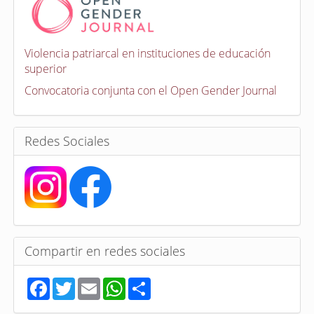
v
o
c
a
Violencia patriarcal en instituciones de educación
t
superior
o
r
Convocatoria conjunta con el Open Gender Journal
i
a
s
Redes Sociales
Compartir en redes sociales
F
T
E
W
S
a
w
m
h
h
c
i
a
a
a