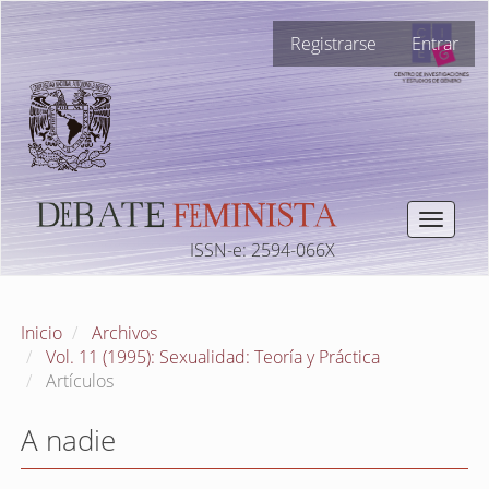
Navegación
Registrarse
Entrar
principal
Contenido
principal
Barra
lateral
Toggle
navigat
ISSN-e: 2594-066X
Inicio
Archivos
Vol. 11 (1995): Sexualidad: Teoría y Práctica
Artículos
A nadie