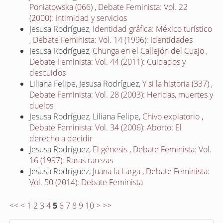
Poniatowska (066)
,
Debate Feminista: Vol. 22
(2000): Intimidad y servicios
Jesusa Rodríguez,
Identidad gráfica: México turístico
,
Debate Feminista: Vol. 14 (1996): Identidades
Jesusa Rodríguez,
Chunga en el Callejón del Cuajo
,
Debate Feminista: Vol. 44 (2011): Cuidados y
descuidos
Liliana Felipe, Jesusa Rodríguez,
Y si la historia (337)
,
Debate Feminista: Vol. 28 (2003): Heridas, muertes y
duelos
Jesusa Rodríguez, Liliana Felipe,
Chivo expiatorio
,
Debate Feminista: Vol. 34 (2006): Aborto: El
derecho a decidir
Jesusa Rodríguez,
El génesis
,
Debate Feminista: Vol.
16 (1997): Raras rarezas
Jesusa Rodríguez,
Juana la Larga
,
Debate Feminista:
Vol. 50 (2014): Debate Feminista
<<
<
1
2
3
4
5
6
7
8
9
10
>
>>