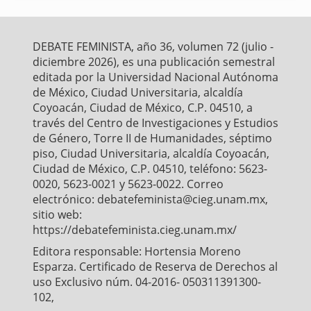
e
t
i
t
r
b
t
l
s
e
o
e
A
o
r
p
DEBATE FEMINISTA, año 36, volumen 72 (julio -
k
p
diciembre 2026), es una publicación semestral
editada por la Universidad Nacional Autónoma
de México, Ciudad Universitaria, alcaldía
Coyoacán, Ciudad de México, C.P. 04510, a
través del Centro de Investigaciones y Estudios
de Género, Torre II de Humanidades, séptimo
piso, Ciudad Universitaria, alcaldía Coyoacán,
Ciudad de México, C.P. 04510, teléfono: 5623-
0020, 5623-0021 y 5623-0022. Correo
electrónico: debatefeminista@cieg.unam.mx,
sitio web:
https://debatefeminista.cieg.unam.mx/
Editora responsable: Hortensia Moreno
Esparza. Certificado de Reserva de Derechos al
uso Exclusivo núm. 04-2016- 050311391300-
102,