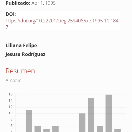
Publicado:
Apr 1, 1995
DOI:
https://doi.org/10.22201/cieg.2594066xe.1995.11.184
7
Contenido
Liliana Felipe
principal
Jesusa Rodríguez
del
artículo
Resumen
A nadie
Descargas