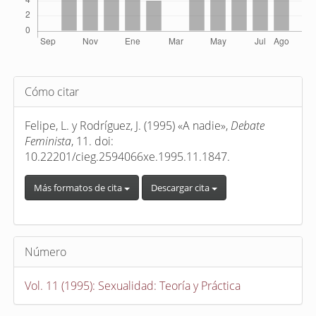
Detalles
Cómo citar
del
artículo
Felipe, L. y Rodríguez, J. (1995) «A nadie»,
Debate
Feminista
, 11. doi:
10.22201/cieg.2594066xe.1995.11.1847.
Más formatos de cita
Descargar cita
Número
Vol. 11 (1995): Sexualidad: Teoría y Práctica