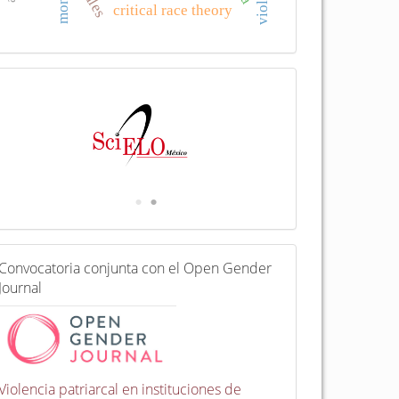
critical race theory
I
n
d
e
x
a
d
a
e
n
C
Convocatoria conjunta con el Open Gender
o
Journal
n
v
o
c
a
t
Violencia patriarcal en instituciones de
o