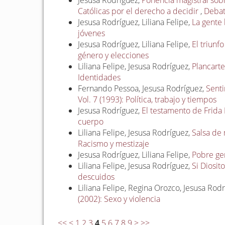
Jesusa Rodríguez,
Ponencia magistral sobr
Católicas por el derecho a decidir
,
Debate
Jesusa Rodríguez, Liliana Felipe,
La gente
jóvenes
Jesusa Rodríguez, Liliana Felipe,
El triunf
género y elecciones
Liliana Felipe, Jesusa Rodríguez,
Plancart
Identidades
Fernando Pessoa, Jesusa Rodríguez,
Sent
Vol. 7 (1993): Política, trabajo y tiempos
Jesusa Rodríguez,
El testamento de Frida
cuerpo
Liliana Felipe, Jesusa Rodríguez,
Salsa de
Racismo y mestizaje
Jesusa Rodríguez, Liliana Felipe,
Pobre ge
Liliana Felipe, Jesusa Rodríguez,
Si Diosit
descuidos
Liliana Felipe, Regina Orozco, Jesusa Rod
(2002): Sexo y violencia
<<
<
1
2
3
4
5
6
7
8
9
>
>>