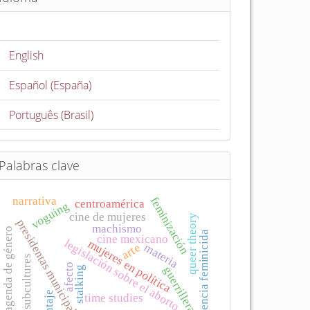
English
Español (España)
Português (Brasil)
Palabras clave
narrativa
feminización
centroamérica
voguing
cine de mujeres
queer theory
presidentas municipales
machismo
agenda de género
violencia feminicida
cine mexicano
legislación sobre el aborto
mujeres en política
materia
arte
subcultures
afecto
guerrillera
stalking
montaje
time studies