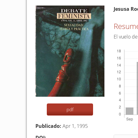
Barra
Conten
Jesusa Ro
lateral
princip
del
del
Resum
artículo
artículo
El vuelo de
Descargas
pdf
Publicado:
Apr 1, 1995
DOI: