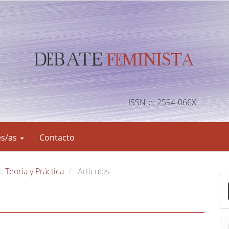
ISSN-e: 2594-066X
es/as
Contacto
: Teoría y Práctica
Artículos
E
n
v
i