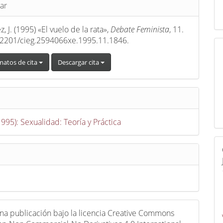
s
ar
, J. (1995) «El vuelo de la rata»,
Debate Feminista
, 11.
22201/cieg.2594066xe.1995.11.1846.
matos de cita
Descargar cita
1995): Sexualidad: Teoría y Práctica
una publicación bajo la licencia Creative Commons