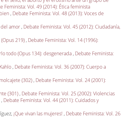
e el sexo, el aborto y el erotismo ante un grupo de
 Feminista: Vol. 49 (2014): Ética feminista
 bien
,
Debate Feminista: Vol. 48 (2013): Voces de
o del amor
,
Debate Feminista: Vol. 45 (2012): Ciudadanía,
e (Opus 219)
,
Debate Feminista: Vol. 14 (1996):
irlo todo (Opus 134): desgenerada
,
Debate Feminista:
 Kahlo
,
Debate Feminista: Vol. 36 (2007): Cuerpo a
 molcajete (302)
,
Debate Feminista: Vol. 24 (2001):
nte (301)
,
Debate Feminista: Vol. 25 (2002): Violencias
o
,
Debate Feminista: Vol. 44 (2011): Cuidados y
ríguez,
¡Que vivan las mujeres!
,
Debate Feminista: Vol. 26