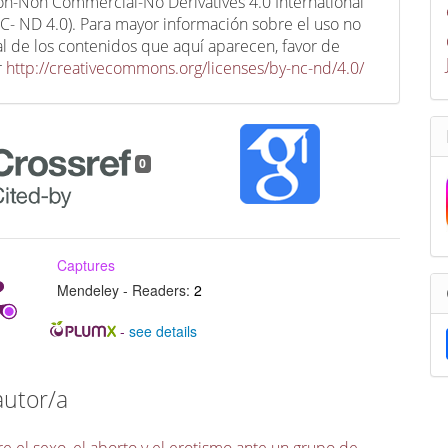
ion-Non Commercial-No Derivatives 4.0 International
C- ND 4.0). Para mayor información sobre el uso no
l de los contenidos que aquí aparecen, favor de
r
http://creativecommons.org/licenses/by-nc-nd/4.0/
0
Captures
Mendeley - Readers:
2
-
see details
autor/a