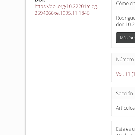
Detalle
Cómo cit
del
https://doi.org/10.22201/cieg.
2594066xe.1995.11.1846
artículo
Rodríguez
doi: 10.
Más for
Número
Vol. 11 (
Sección
Artículos
Esta es 