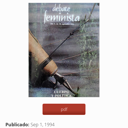
Barra
lateral
del
artículo
pdf
Publicado:
Sep 1, 1994