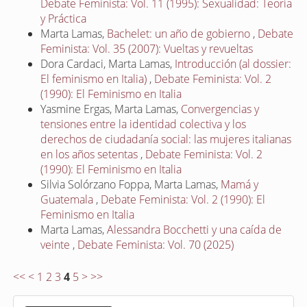
Debate Feminista: Vol. 11 (1995): Sexualidad: Teoría
y Práctica
Marta Lamas,
Bachelet: un año de gobierno
,
Debate
Feminista: Vol. 35 (2007): Vueltas y revueltas
Dora Cardaci, Marta Lamas,
Introducción (al dossier:
El feminismo en Italia)
,
Debate Feminista: Vol. 2
(1990): El Feminismo en Italia
Yasmine Ergas, Marta Lamas,
Convergencias y
tensiones entre la identidad colectiva y los
derechos de ciudadanía social: las mujeres italianas
en los años setentas
,
Debate Feminista: Vol. 2
(1990): El Feminismo en Italia
Silvia Solórzano Foppa, Marta Lamas,
Mamá y
Guatemala
,
Debate Feminista: Vol. 2 (1990): El
Feminismo en Italia
Marta Lamas,
Alessandra Bocchetti y una caída de
veinte
,
Debate Feminista: Vol. 70 (2025)
<<
<
1
2
3
4
5
>
>>
E