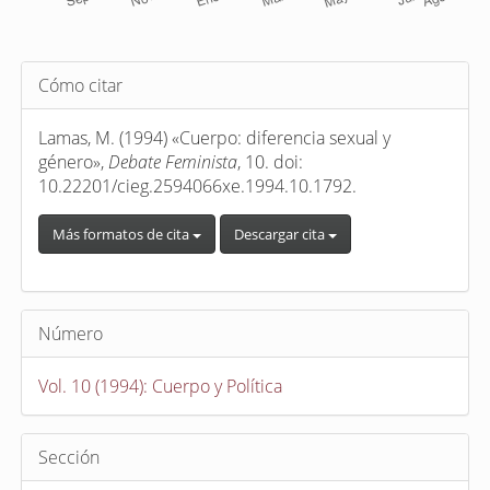
Detalles
Cómo citar
del
artículo
Lamas, M. (1994) «Cuerpo: diferencia sexual y
género»,
Debate Feminista
, 10. doi:
10.22201/cieg.2594066xe.1994.10.1792.
Más formatos de cita
Descargar cita
Número
Vol. 10 (1994): Cuerpo y Política
Sección