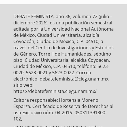
b
t
l
s
e
o
e
A
o
r
p
DEBATE FEMINISTA, año 36, volumen 72 (julio -
k
p
diciembre 2026), es una publicación semestral
editada por la Universidad Nacional Autónoma
de México, Ciudad Universitaria, alcaldía
Coyoacán, Ciudad de México, C.P. 04510, a
través del Centro de Investigaciones y Estudios
de Género, Torre II de Humanidades, séptimo
piso, Ciudad Universitaria, alcaldía Coyoacán,
Ciudad de México, C.P. 04510, teléfono: 5623-
0020, 5623-0021 y 5623-0022. Correo
electrónico: debatefeminista@cieg.unam.mx,
sitio web:
https://debatefeminista.cieg.unam.mx/
Editora responsable: Hortensia Moreno
Esparza. Certificado de Reserva de Derechos al
uso Exclusivo núm. 04-2016- 050311391300-
102,