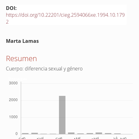
DOI:
https://doi.org/10.22201/cieg.2594066xe.1994.10.179
2
Contenido
Marta Lamas
principal
del
Resumen
artículo
Cuerpo: diferencia sexual y género
Descargas