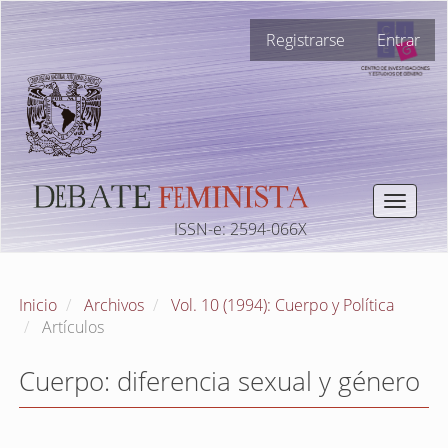
Navegación
Registrarse
Entrar
principal
Contenido
principal
Barra
lateral
Toggle
navigat
ISSN-e: 2594-066X
Inicio
Archivos
Vol. 10 (1994): Cuerpo y Política
Artículos
Cuerpo: diferencia sexual y género