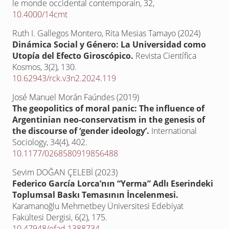
le monde occidental contemporain,
32
,
10.4000/14cmt
Ruth I. Gallegos Montero, Rita Mesias Tamayo (2024)
Dinámica Social y Género: La Universidad como
Utopía del Efecto Giroscópico.
Revista Científica
Kosmos,
3
(2),
130.
10.62943/rck.v3n2.2024.119
José Manuel Morán Faúndes (2019)
The geopolitics of moral panic: The influence of
Argentinian neo-conservatism in the genesis of
the discourse of ‘gender ideology’.
International
Sociology,
34
(4),
402.
10.1177/0268580919856488
Sevim DOĞAN ÇELEBİ (2023)
Federico García Lorca’nın “Yerma” Adlı Eserindeki
Toplumsal Baskı Temasının İncelenmesi.
Karamanoğlu Mehmetbey Üniversitesi Edebiyat
Fakültesi Dergisi,
6
(2),
175.
10.47948/efad.1388734