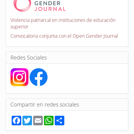
v
o
c
a
Violencia patriarcal en instituciones de educación
t
superior
o
r
Convocatoria conjunta con el Open Gender Journal
i
a
s
Redes Sociales
Compartir en redes sociales
F
T
E
W
S
a
w
m
h
h
c
i
a
a
a
e
t
i
t
r