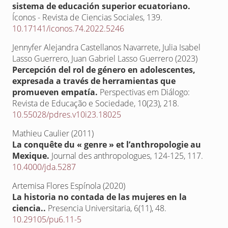
sistema de educación superior ecuatoriano.
Íconos - Revista de Ciencias Sociales,
139.
10.17141/iconos.74.2022.5246
Jennyfer Alejandra Castellanos Navarrete, Julia Isabel
Lasso Guerrero, Juan Gabriel Lasso Guerrero (2023)
Percepción del rol de género en adolescentes,
expresada a través de herramientas que
promueven empatía.
Perspectivas em Diálogo:
Revista de Educação e Sociedade,
10
(23),
218.
10.55028/pdres.v10i23.18025
Mathieu Caulier (2011)
La conquête du « genre » et l’anthropologie au
Mexique.
Journal des anthropologues,
124-125
,
117.
10.4000/jda.5287
Artemisa Flores Espínola (2020)
La historia no contada de las mujeres en la
ciencia..
Presencia Universitaria,
6
(11),
48.
10.29105/pu6.11-5