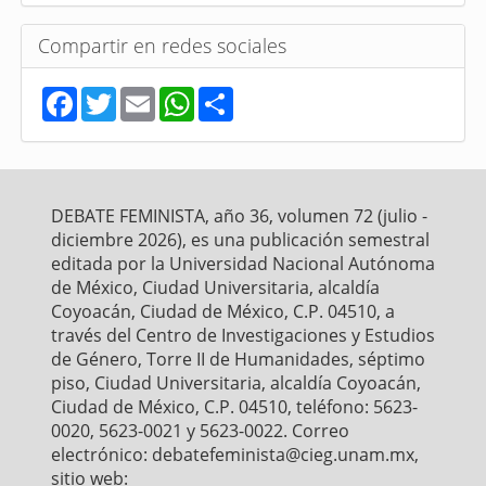
Compartir en redes sociales
F
T
E
W
S
a
w
m
h
h
c
i
a
a
a
e
t
i
t
r
b
t
l
s
e
o
e
A
o
r
p
DEBATE FEMINISTA, año 36, volumen 72 (julio -
k
p
diciembre 2026), es una publicación semestral
editada por la Universidad Nacional Autónoma
de México, Ciudad Universitaria, alcaldía
Coyoacán, Ciudad de México, C.P. 04510, a
través del Centro de Investigaciones y Estudios
de Género, Torre II de Humanidades, séptimo
piso, Ciudad Universitaria, alcaldía Coyoacán,
Ciudad de México, C.P. 04510, teléfono: 5623-
0020, 5623-0021 y 5623-0022. Correo
electrónico: debatefeminista@cieg.unam.mx,
sitio web: