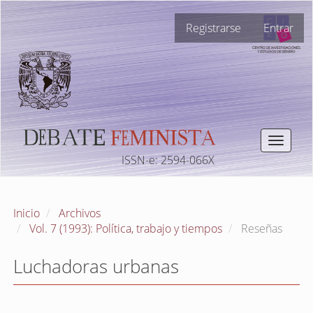
Navegación
Registrarse
Entrar
principal
Contenido
principal
Barra
lateral
Toggle
navigat
ISSN-e: 2594-066X
Inicio
Archivos
Vol. 7 (1993): Política, trabajo y tiempos
Reseñas
Luchadoras urbanas