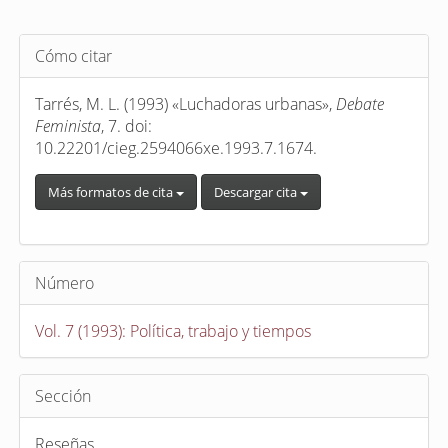
Detalles
Cómo citar
del
artículo
Tarrés, M. L. (1993) «Luchadoras urbanas»,
Debate
Feminista
, 7. doi:
10.22201/cieg.2594066xe.1993.7.1674.
Más formatos de cita
Descargar cita
Número
Vol. 7 (1993): Política, trabajo y tiempos
Sección
Reseñas