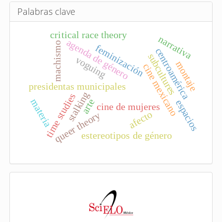
c
u
Palabras clave
l
critical race theory
o
narrativa
agenda de género
machismo
feminización
centroamérica
subcultures
voguing
montaje
cine mexicano
presidentas municipales
stalking
time studies
arte
materia
espacios
cine de mujeres
afecto
queer theory
estereotipos de género
I
n
d
e
x