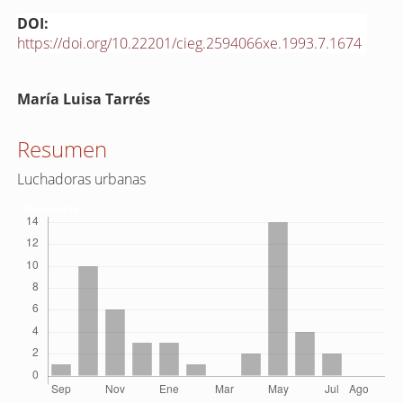
DOI:
https://doi.org/10.22201/cieg.2594066xe.1993.7.1674
Contenido
María Luisa Tarrés
principal
del
Resumen
artículo
Luchadoras urbanas
Descargas