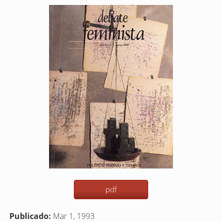
Barra
lateral
del
artículo
pdf
Publicado:
Mar 1, 1993