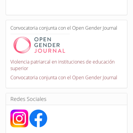
a
d
a
e
C
n
Convocatoria conjunta con el Open Gender Journal
o
n
v
o
c
a
Violencia patriarcal en instituciones de educación
t
superior
o
r
Convocatoria conjunta con el Open Gender Journal
i
a
s
Redes Sociales