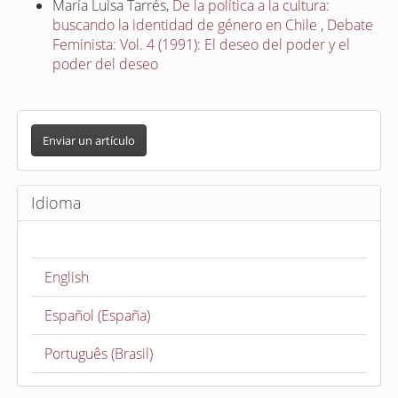
María Luisa Tarrés,
De la política a la cultura:
buscando la identidad de género en Chile
,
Debate
Feminista: Vol. 4 (1991): El deseo del poder y el
poder del deseo
E
n
Enviar un artículo
v
i
Idioma
a
r
u
English
n
a
Español (España)
r
t
Português (Brasil)
í