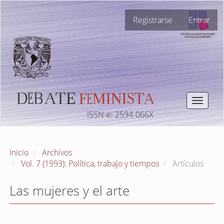
Navegación
Registrarse
Entrar
principal
Contenido
principal
Barra
lateral
Toggle
navigat
ISSN-e: 2594-066X
Inicio
Archivos
Vol. 7 (1993): Política, trabajo y tiempos
Artículos
Las mujeres y el arte