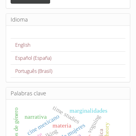
v
i
Idioma
a
r
u
English
n
a
Español (España)
r
t
Português (Brasil)
í
c
u
Palabras clave
l
time studies
o
marginalidades
estereotipos de género
cine mexicano
narrativa
voguing
cine de mujeres
materia
stalking