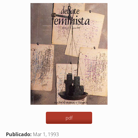
Barra
lateral
del
artículo
pdf
Publicado:
Mar 1, 1993