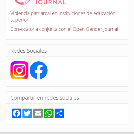
c
a
Violencia patriarcal en instituciones de educación
t
superior
o
r
Convocatoria conjunta con el Open Gender Journal
i
a
s
Redes Sociales
Compartir en redes sociales
F
T
E
W
S
a
w
m
h
h
c
i
a
a
a
e
t
i
t
r
b
t
l
s
e