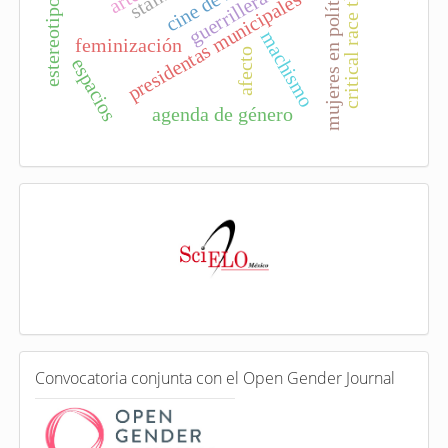
critical race theory
mujeres en política
arte
guerrillera
presidentas municipales
machismo
feminización
afecto
espacios
agenda de género
I
n
d
e
x
a
d
a
e
C
n
Convocatoria conjunta con el Open Gender Journal
o
n
v
o