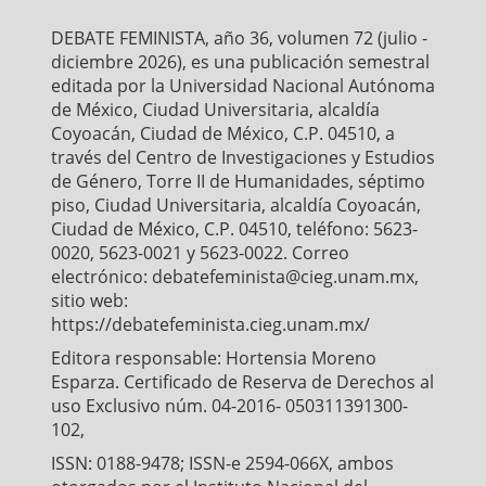
o
e
A
o
r
p
DEBATE FEMINISTA, año 36, volumen 72 (julio -
k
p
diciembre 2026), es una publicación semestral
editada por la Universidad Nacional Autónoma
de México, Ciudad Universitaria, alcaldía
Coyoacán, Ciudad de México, C.P. 04510, a
través del Centro de Investigaciones y Estudios
de Género, Torre II de Humanidades, séptimo
piso, Ciudad Universitaria, alcaldía Coyoacán,
Ciudad de México, C.P. 04510, teléfono: 5623-
0020, 5623-0021 y 5623-0022. Correo
electrónico: debatefeminista@cieg.unam.mx,
sitio web:
https://debatefeminista.cieg.unam.mx/
Editora responsable: Hortensia Moreno
Esparza. Certificado de Reserva de Derechos al
uso Exclusivo núm. 04-2016- 050311391300-
102,
ISSN: 0188-9478; ISSN-e 2594-066X, ambos