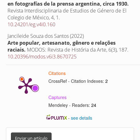
en fotografías de la prensa argentina, circa 1930.
Revista Interdisciplinaria de Estudios de Género de El
Colegio de México,
4
,
1.
10.24201/eg.v4i0.160
Jancileide Souza dos Santos (2022)
Arte popular, artesanato, gênero e relações
raciais.
MODOS: Revista de História da Arte,
6
(3),
187.
10.20396/modos.v6i3.8670725
Citations
CrossRef - Citation Indexes:
2
Captures
Mendeley - Readers:
24
-
see details
E
n
Enviar un artículo