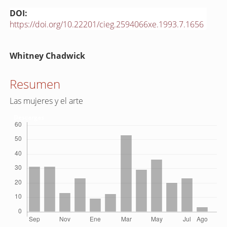
DOI:
https://doi.org/10.22201/cieg.2594066xe.1993.7.1656
Contenido
Whitney Chadwick
principal
del
Resumen
artículo
Las mujeres y el arte
Descargas