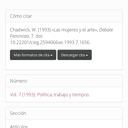
Detalles
Cómo citar
del
artículo
Chadwick, W. (1993) «Las mujeres y el arte»,
Debate
Feminista
, 7. doi:
10.22201/cieg.2594066xe.1993.7.1656.
Más formatos de cita
Descargar cita
Número
Vol. 7 (1993): Política, trabajo y tiempos
Sección
Artículos