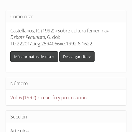
Detalles
Cómo citar
del
artículo
Castellanos, R. (1992) «Sobre cultura femenina»,
Debate Feminista
, 6. doi:
10.22201/cieg.2594066xe.1992.6.1622.
Más formatos de cita
Descargar cita
Número
Vol. 6 (1992): Creación y procreación
Sección
Artículos