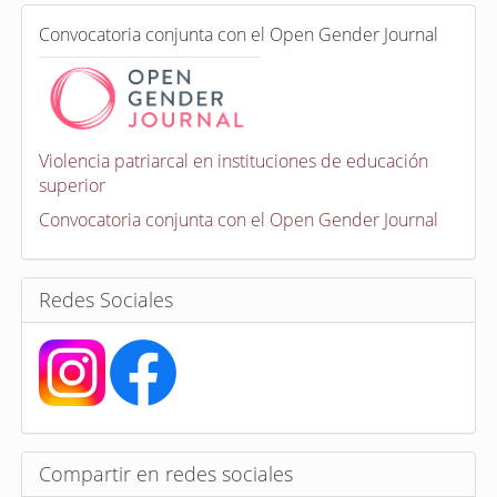
e
C
n
Convocatoria conjunta con el Open Gender Journal
o
n
v
o
c
a
Violencia patriarcal en instituciones de educación
t
superior
o
r
Convocatoria conjunta con el Open Gender Journal
i
a
s
Redes Sociales
Compartir en redes sociales