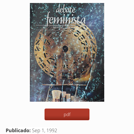
Barra
lateral
del
artículo
pdf
Publicado:
Sep 1, 1992