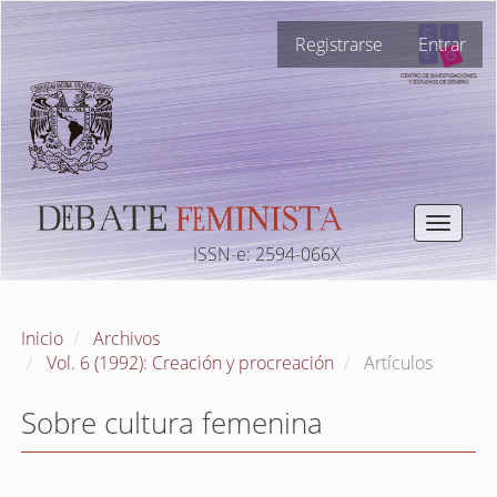
Navegación
Registrarse
Entrar
principal
Contenido
principal
Barra
lateral
Toggle
navigat
ISSN-e: 2594-066X
Inicio
Archivos
Vol. 6 (1992): Creación y procreación
Artículos
Sobre cultura femenina