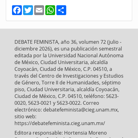
F
T
E
W
S
a
w
m
h
h
c
i
a
a
a
e
t
i
t
r
b
t
l
s
e
o
e
A
o
r
p
DEBATE FEMINISTA, año 36, volumen 72 (julio -
k
p
diciembre 2026), es una publicación semestral
editada por la Universidad Nacional Autónoma
de México, Ciudad Universitaria, alcaldía
Coyoacán, Ciudad de México, C.P. 04510, a
través del Centro de Investigaciones y Estudios
de Género, Torre II de Humanidades, séptimo
piso, Ciudad Universitaria, alcaldía Coyoacán,
Ciudad de México, C.P. 04510, teléfono: 5623-
0020, 5623-0021 y 5623-0022. Correo
electrónico: debatefeminista@cieg.unam.mx,
sitio web:
https://debatefeminista.cieg.unam.mx/
Editora responsable: Hortensia Moreno