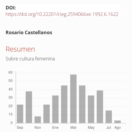
DOI:
https://doi.org/10.22201/cieg.2594066xe.1992.6.1622
Contenido
Rosario Castellanos
principal
del
Resumen
artículo
Sobre cultura femenina
Descargas