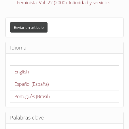
Feminista: Vol. 22 (2000): Intimidad y servicios
E
n
Enviar un artículo
v
i
Idioma
a
r
u
English
n
a
Español (España)
r
t
Português (Brasil)
í
c
u
Palabras clave
l