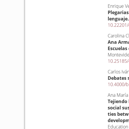
Enrique Ve
Plegarias
lenguaje
10.22201/
Carolina C
Ana Arma
Escuelas
Montevid
10.25185/
Carlos Ivá
Debates s
10.4000/b
Ana María
Tejiendo 
social su
ties betw
developm
Education 