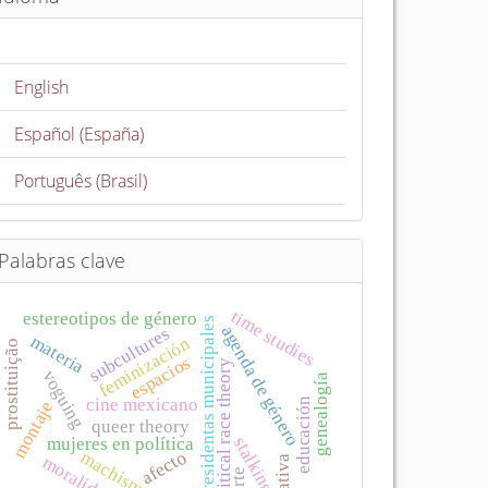
English
Español (España)
Português (Brasil)
Palabras clave
time studies
estereotipos de género
presidentas municipales
agenda de género
subcultures
materia
feminización
prostituição
espacios
critical race theory
voguing
genealogía
cine mexicano
educación
montaje
queer theory
stalking
mujeres en política
afecto
machismo
moralidade
narrativa
arte