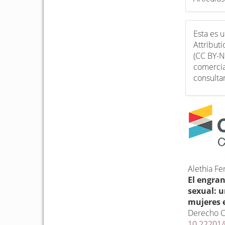
Esta es 
Attribut
(CC BY-N
comercia
consulta
Alethia F
El engran
sexual: 
mujeres 
Derecho 
10.22201/