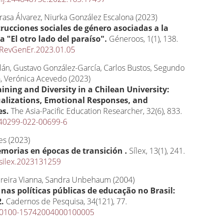
rasa Álvarez, Niurka González Escalona (2023)
rucciones sociales de género asociadas a la
a "El otro lado del paraíso".
Géneroos,
1
(1),
138.
RevGenEr.2023.01.05
llán, Gustavo González-García, Carlos Bustos, Segundo
, Verónica Acevedo (2023)
raining and Diversity in a Chilean University:
alizations, Emotional Responses, and
es.
The Asia-Pacific Education Researcher,
32
(6),
833.
40299-022-00699-6
es (2023)
emorias en épocas de transición .
Sílex,
13
(1),
241.
silex.2023131259
ereira Vianna, Sandra Unbehaum (2004)
nas políticas públicas de educação no Brasil:
2.
Cadernos de Pesquisa,
34
(121),
77.
S0100-15742004000100005