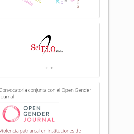
I
n
d
e
x
a
d
a
e
n
C
Convocatoria conjunta con el Open Gender
o
Journal
n
v
o
c
a
t
Violencia patriarcal en instituciones de
o