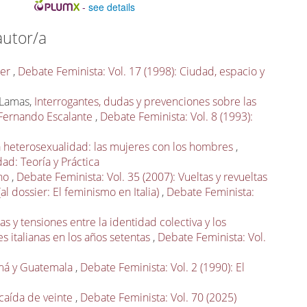
-
see details
autor/a
ger
,
Debate Feminista: Vol. 17 (1998): Ciudad, espacio y
a Lamas,
Interrogantes, dudas y prevenciones sobre las
 Fernando Escalante
,
Debate Feminista: Vol. 8 (1993):
 heterosexualidad: las mujeres con los hombres
,
ad: Teoría y Práctica
rno
,
Debate Feminista: Vol. 35 (2007): Vueltas y revueltas
al dossier: El feminismo en Italia)
,
Debate Feminista:
s y tensiones entre la identidad colectiva y los
s italianas en los años setentas
,
Debate Feminista: Vol.
á y Guatemala
,
Debate Feminista: Vol. 2 (1990): El
 caída de veinte
,
Debate Feminista: Vol. 70 (2025)