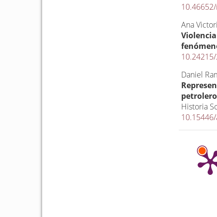
10.46652/
Ana Victor
Violencia
fenómen
10.24215
Daniel Ram
Represent
petroler
Historia So
10.15446/