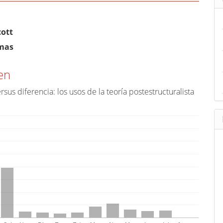
a
r
u
ido
cott
n
al
mas
a
r
en
t
rsus diferencia: los usos de la teoría postestructuralista
í
c
u
l
o