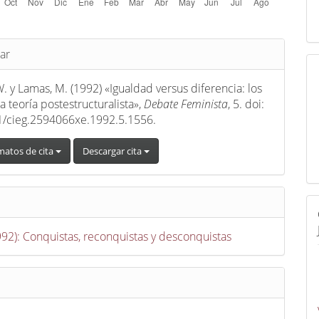
s
ar
 W. y Lamas, M. (1992) «Igualdad versus diferencia: los
a teoría postestructuralista»,
Debate Feminista
, 5. doi:
1/cieg.2594066xe.1992.5.1556.
matos de cita
Descargar cita
1992): Conquistas, reconquistas y desconquistas