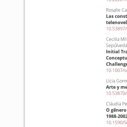
Rosalie Ca
Las const
telenovel
10.53897/
Cecilia Mi
Sepúlveda
Initial T
Conceptu
Challeng
10.1007/s
Lícia Gom
Arte y m
10.53870/
Cláudia P
O gênero 
1988-200
10.1590/