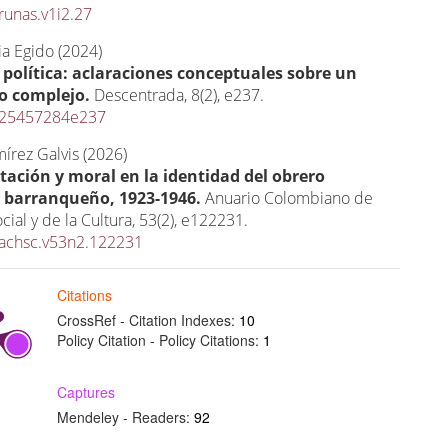
runas.v1i2.27
ia Egido (2024)
 política: aclaraciones conceptuales sobre un
o complejo.
Descentrada,
8
(2),
e237.
/25457284e237
írez Galvis (2026)
ación y moral en la identidad del obrero
o barranqueño, 1923-1946.
Anuario Colombiano de
cial y de la Cultura,
53
(2),
e122231.
achsc.v53n2.122231
Citations
CrossRef - Citation Indexes:
10
Policy Citation - Policy Citations:
1
Captures
Mendeley - Readers:
92