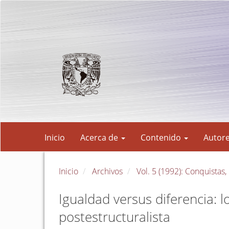
Navegación
principal
Contenido
principal
Barra
lateral
Inicio
Acerca de
Contenido
Autor
Inicio
Archivos
Vol. 5 (1992): Conquistas
Igualdad versus diferencia: l
postestructuralista