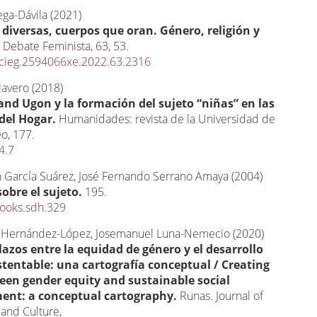
ga-Dávila (2021)
 diversas, cuerpos que oran. Género, religión y
.
Debate Feminista,
63
,
53.
cieg.2594066xe.2022.63.2316
lavero (2018)
nd Ugon y la formación del sujeto “niñas” en las
 del Hogar.
Humanidades: revista de la Universidad de
eo,
177.
4.7
n García Suárez, José Fernando Serrano Amaya (2004)
obre el sujeto.
195.
ooks.sdh.329
 Hernández-López, Josemanuel Luna-Nemecio (2020)
lazos entre la equidad de género y el desarrollo
stentable: una cartografía conceptual / Creating
een gender equity and sustainable social
ent: a conceptual cartography.
Runas. Journal of
and Culture,