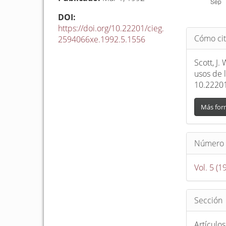
DOI:
https://doi.org/10.22201/cieg.
Detalle
Cómo cit
2594066xe.1992.5.1556
del
artículo
Scott, J.
usos de l
10.2220
Más for
Número
Vol. 5 (
Sección
Artículos