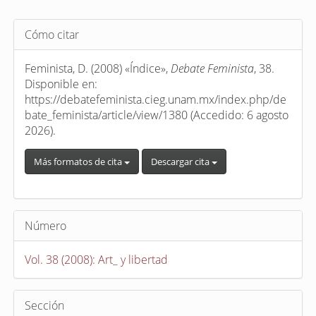
Detalles
Cómo citar
del
artículo
Feminista, D. (2008) «Índice»,
Debate Feminista
, 38.
Disponible en:
https://debatefeminista.cieg.unam.mx/index.php/de
bate_feminista/article/view/1380 (Accedido: 6 agosto
2026).
Más formatos de cita
Descargar cita
Número
Vol. 38 (2008): Art_ y libertad
Sección