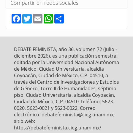
Compartir en redes sociales
F
T
E
W
S
a
w
m
h
h
c
i
a
a
a
e
t
i
t
r
b
t
l
s
e
o
e
A
o
r
p
DEBATE FEMINISTA, año 36, volumen 72 (julio -
k
p
diciembre 2026), es una publicación semestral
editada por la Universidad Nacional Autónoma
de México, Ciudad Universitaria, alcaldía
Coyoacán, Ciudad de México, C.P. 04510, a
través del Centro de Investigaciones y Estudios
de Género, Torre II de Humanidades, séptimo
piso, Ciudad Universitaria, alcaldía Coyoacán,
Ciudad de México, C.P. 04510, teléfono: 5623-
0020, 5623-0021 y 5623-0022. Correo
electrónico: debatefeminista@cieg.unam.mx,
sitio web:
https://debatefeminista.cieg.unam.mx/