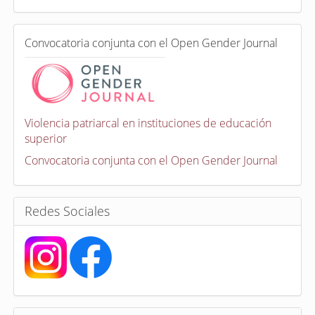
d
a
e
C
n
Convocatoria conjunta con el Open Gender Journal
o
n
v
o
c
a
Violencia patriarcal en instituciones de educación
t
superior
o
r
Convocatoria conjunta con el Open Gender Journal
i
a
s
Redes Sociales