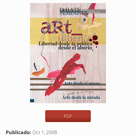
Barra
lateral
del
artículo
PDF
Publicado:
Oct 1, 2008