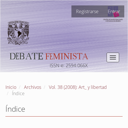
Navegación
Registrarse
Entrar
principal
Contenido
principal
Barra
lateral
Toggle
navigat
ISSN-e: 2594-066X
Inicio
Archivos
Vol. 38 (2008): Art_ y libertad
Índice
Índice