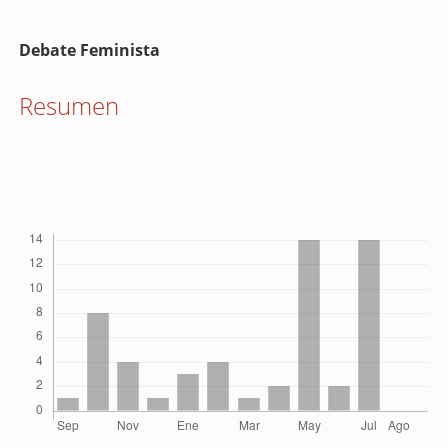
Contenido
Debate Feminista
principal
del
Resumen
artículo
Descargas