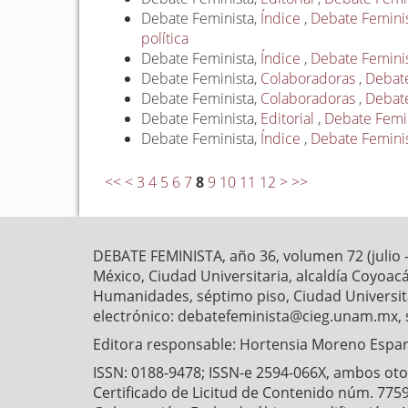
Debate Feminista,
Índice
,
Debate Feminis
política
Debate Feminista,
Índice
,
Debate Feminist
Debate Feminista,
Colaboradoras
,
Debate
Debate Feminista,
Colaboradoras
,
Debate
Debate Feminista,
Editorial
,
Debate Femini
Debate Feminista,
Índice
,
Debate Feminist
<<
<
3
4
5
6
7
8
9
10
11
12
>
>>
DEBATE FEMINISTA, año 36, volumen 72 (julio 
México, Ciudad Universitaria, alcaldía Coyoaca
Humanidades, séptimo piso, Ciudad Universitar
electrónico: debatefeminista@cieg.unam.mx, 
Editora responsable: Hortensia Moreno Esparz
ISSN: 0188-9478; ISSN-e 2594-066X, ambos otorg
Certificado de Licitud de Contenido núm. 7759