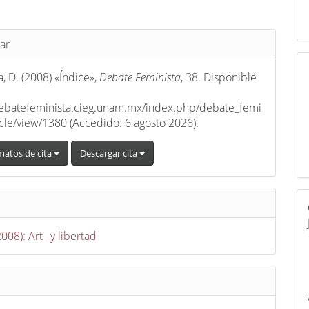
s
ar
, D. (2008) «Índice»,
Debate Feminista
, 38. Disponible
debatefeminista.cieg.unam.mx/index.php/debate_femi
ticle/view/1380 (Accedido: 6 agosto 2026).
matos de cita
Descargar cita
2008): Art_ y libertad