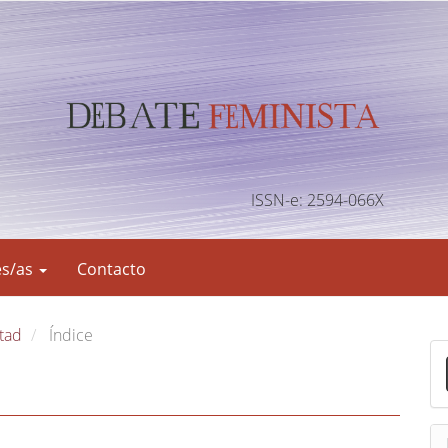
ISSN-e: 2594-066X
es/as
Contacto
rtad
Índice
E
n
v
i