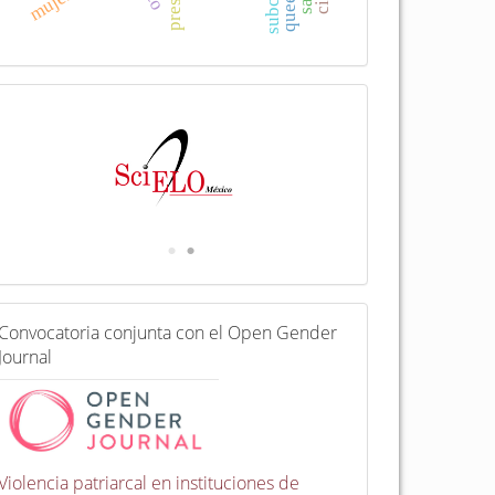
I
n
d
e
x
a
d
a
e
n
C
Convocatoria conjunta con el Open Gender
o
Journal
n
v
o
c
a
t
Violencia patriarcal en instituciones de
o