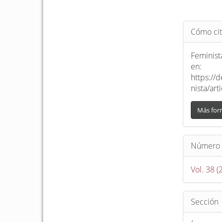
Detalle
Cómo cit
del
artículo
Feminista
en:
https://
nista/ar
Más for
Número
Vol. 38 (
Sección