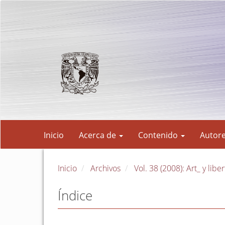
Navegación
principal
Contenido
principal
Barra
lateral
Inicio
Acerca de
Contenido
Autor
Inicio
Archivos
Vol. 38 (2008): Art_ y libe
Índice