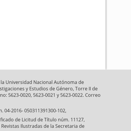
k
p
r la Universidad Nacional Autónoma de
estigaciones y Estudios de Género, Torre II de
fono: 5623-0020, 5623-0021 y 5623-0022. Correo
́m. 04-2016- 050311391300-102,
cado de Licitud de Título núm. 11127,
Revistas Ilustradas de la Secretaria de