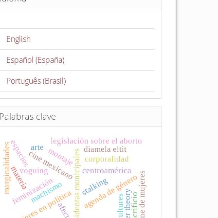
English
Español (España)
Português (Brasil)
Palabras clave
legislación sobre el aborto
espacios
marginalidades
arte
diamela eltit
montaje
cine mexicano
presidentas municipales
corporalidad
materia
voguing
centroamérica
cine de mujeres
agenda de género
stalking
feminización
machismo
mujeres en política
queer theory
sacrificio
subcultures
afecto