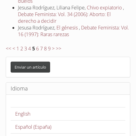
duelos
Jesusa Rodríguez, Liliana Felipe,
Chivo expiatorio
,
Debate Feminista: Vol. 34 (2006): Aborto: El
derecho a decidir
Jesusa Rodríguez,
El génesis
,
Debate Feminista: Vol.
16 (1997): Raras rarezas
<<
<
1
2
3
4
5
6
7
8
9
>
>>
E
n
Enviar un artículo
v
i
Idioma
a
r
u
English
n
a
Español (España)
r