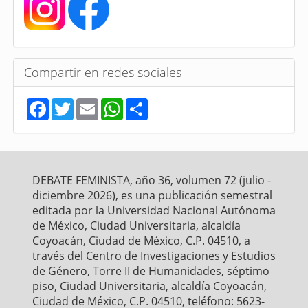
Compartir en redes sociales
F
T
E
W
S
a
w
m
h
h
c
i
a
a
a
e
t
i
t
r
b
t
l
s
e
o
e
A
o
r
p
DEBATE FEMINISTA, año 36, volumen 72 (julio -
k
p
diciembre 2026), es una publicación semestral
editada por la Universidad Nacional Autónoma
de México, Ciudad Universitaria, alcaldía
Coyoacán, Ciudad de México, C.P. 04510, a
través del Centro de Investigaciones y Estudios
de Género, Torre II de Humanidades, séptimo
piso, Ciudad Universitaria, alcaldía Coyoacán,
Ciudad de México, C.P. 04510, teléfono: 5623-