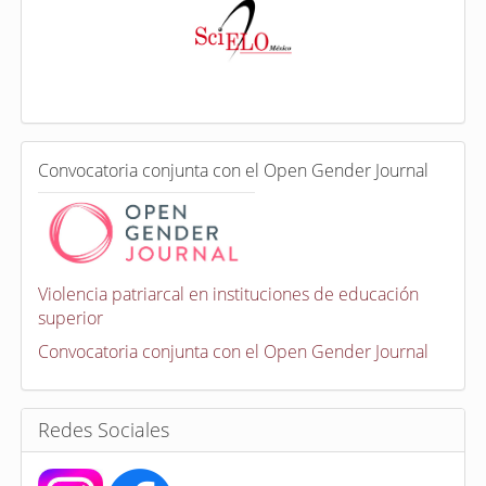
n
d
e
x
a
d
a
e
C
n
Convocatoria conjunta con el Open Gender Journal
o
n
v
o
c
a
Violencia patriarcal en instituciones de educación
t
superior
o
r
Convocatoria conjunta con el Open Gender Journal
i
a
s
Redes Sociales