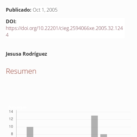
Publicado:
Oct 1, 2005
DOI:
https://doi.org/10.22201/cieg.2594066xe.2005.32.124
4
Contenido
Jesusa Rodríguez
principal
del
Resumen
artículo
Descargas