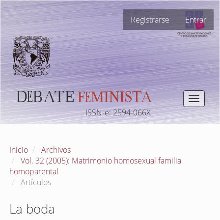
Navegación
Registrarse
Entrar
principal
Contenido
principal
Barra
lateral
Toggle
navigat
ISSN-e: 2594-066X
Inicio
Archivos
Vol. 32 (2005): Matrimonio homosexual familia
homoparental
Artículos
La boda