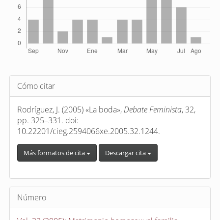
Detalles
Cómo citar
del
artículo
Rodríguez, J. (2005) «La boda»,
Debate Feminista
, 32,
pp. 325–331. doi:
10.22201/cieg.2594066xe.2005.32.1244.
Más formatos de cita
Descargar cita
Número