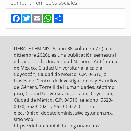
Compartir en redes sociales
F
T
E
W
S
a
w
m
h
h
c
i
a
a
a
e
t
i
t
r
b
t
l
s
e
o
e
A
o
r
p
DEBATE FEMINISTA, año 36, volumen 72 (julio -
k
p
diciembre 2026), es una publicación semestral
editada por la Universidad Nacional Autónoma
de México, Ciudad Universitaria, alcaldía
Coyoacán, Ciudad de México, C.P. 04510, a
través del Centro de Investigaciones y Estudios
de Género, Torre II de Humanidades, séptimo
piso, Ciudad Universitaria, alcaldía Coyoacán,
Ciudad de México, C.P. 04510, teléfono: 5623-
0020, 5623-0021 y 5623-0022. Correo
electrónico: debatefeminista@cieg.unam.mx,
sitio web:
https://debatefeminista.cieg.unam.mx/