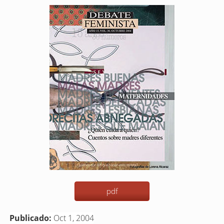
Barra
lateral
del
artículo
pdf
Publicado:
Oct 1, 2004