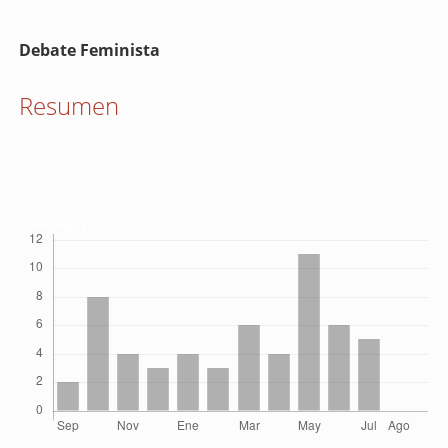
Contenido
Debate Feminista
principal
del
Resumen
artículo
Descargas