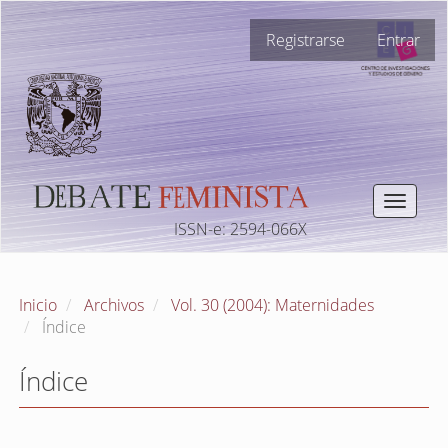
Navegación
Registrarse
Entrar
principal
Contenido
principal
Barra
lateral
Toggle
navigat
ISSN-e: 2594-066X
Inicio
Archivos
Vol. 30 (2004): Maternidades
Índice
Índice