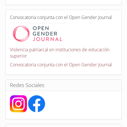
d
a
e
C
n
Convocatoria conjunta con el Open Gender Journal
o
n
v
o
c
a
Violencia patriarcal en instituciones de educación
t
superior
o
r
Convocatoria conjunta con el Open Gender Journal
i
a
s
Redes Sociales