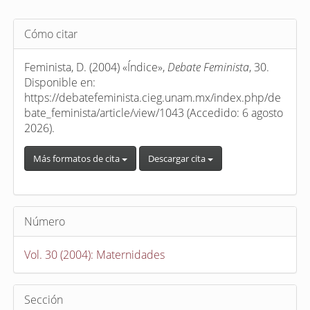
Detalles
Cómo citar
del
artículo
Feminista, D. (2004) «Índice»,
Debate Feminista
, 30.
Disponible en:
https://debatefeminista.cieg.unam.mx/index.php/de
bate_feminista/article/view/1043 (Accedido: 6 agosto
2026).
Más formatos de cita
Descargar cita
Número
Vol. 30 (2004): Maternidades
Sección