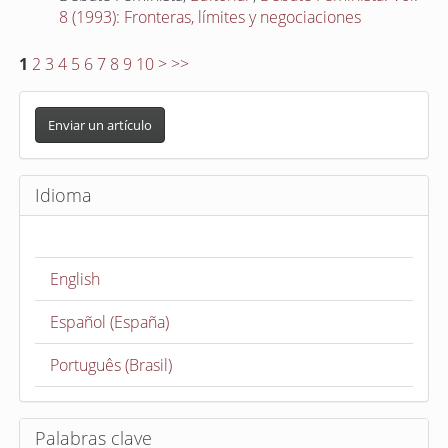
8 (1993): Fronteras, límites y negociaciones
1
2
3
4
5
6
7
8
9
10
>
>>
E
n
Enviar un artículo
v
i
Idioma
a
r
u
English
n
a
Español (España)
r
t
Português (Brasil)
í
c
u
Palabras clave