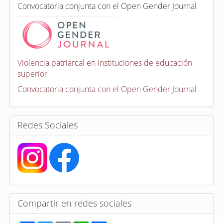
C
n
Convocatoria conjunta con el Open Gender Journal
o
n
v
o
c
a
Violencia patriarcal en instituciones de educación
t
superior
o
r
Convocatoria conjunta con el Open Gender Journal
i
a
s
Redes Sociales
Compartir en redes sociales