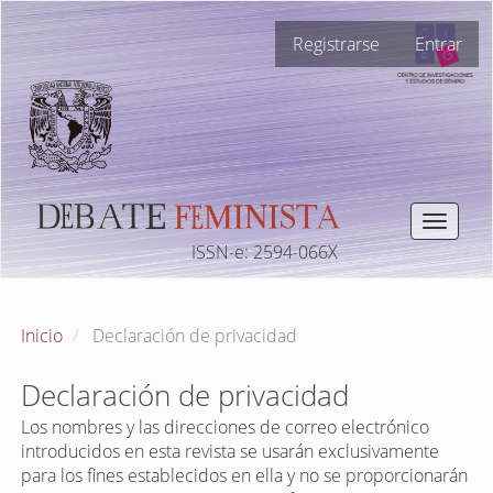
Navegación
Registrarse
Entrar
principal
Contenido
principal
Barra
lateral
Toggle
navigat
ISSN-e: 2594-066X
Inicio
Declaración de privacidad
Declaración de privacidad
Los nombres y las direcciones de correo electrónico
introducidos en esta revista se usarán exclusivamente
para los fines establecidos en ella y no se proporcionarán