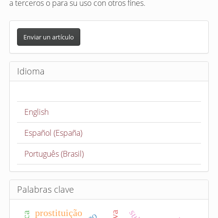
a terceros o para su uso con otros fines.
E
n
Enviar un artículo
v
i
Idioma
a
r
u
English
n
a
Español (España)
r
t
Português (Brasil)
í
c
u
Palabras clave
l
prostituição
o