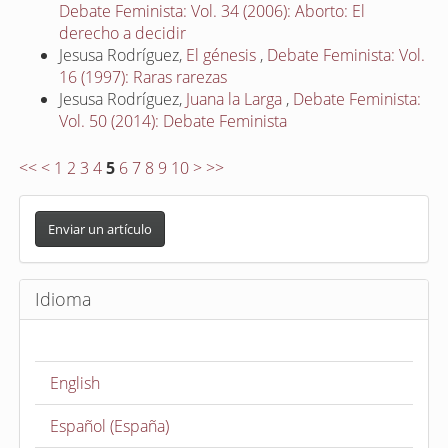
Debate Feminista: Vol. 34 (2006): Aborto: El
derecho a decidir
Jesusa Rodríguez,
El génesis
,
Debate Feminista: Vol.
16 (1997): Raras rarezas
Jesusa Rodríguez,
Juana la Larga
,
Debate Feminista:
Vol. 50 (2014): Debate Feminista
<<
<
1
2
3
4
5
6
7
8
9
10
>
>>
E
n
Enviar un artículo
v
i
Idioma
a
r
u
English
n
a
Español (España)
r