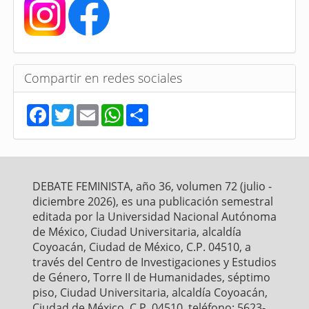
Compartir en redes sociales
F
T
E
W
S
a
w
m
h
h
c
i
a
a
a
e
t
i
t
r
b
t
l
s
e
o
e
A
o
r
p
DEBATE FEMINISTA, año 36, volumen 72 (julio -
k
p
diciembre 2026), es una publicación semestral
editada por la Universidad Nacional Autónoma
de México, Ciudad Universitaria, alcaldía
Coyoacán, Ciudad de México, C.P. 04510, a
través del Centro de Investigaciones y Estudios
de Género, Torre II de Humanidades, séptimo
piso, Ciudad Universitaria, alcaldía Coyoacán,
Ciudad de México, C.P. 04510, teléfono: 5623-