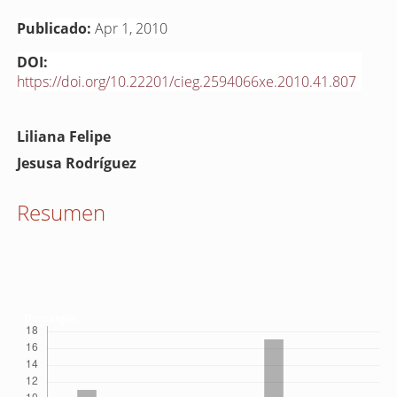
Publicado:
Apr 1, 2010
DOI:
https://doi.org/10.22201/cieg.2594066xe.2010.41.807
Contenido
Liliana Felipe
principal
Jesusa Rodríguez
del
artículo
Resumen
Descargas