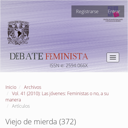
Navegación
Registrarse
Entrar
principal
Contenido
principal
Barra
lateral
Toggle
navigat
ISSN-e: 2594-066X
Inicio
Archivos
Vol. 41 (2010): Las jóvenes: Feministas o no, a su
manera
Artículos
Viejo de mierda (372)