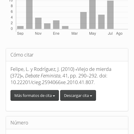
Detalles
Cómo citar
del
artículo
Felipe, L. y Rodríguez, J. (2010) «Viejo de mierda
(372)»,
Debate Feminista
, 41, pp. 290–292. doi:
10.22201/cieg.2594066xe.2010.41.807.
Más formatos de cita
Descargar cita
Número