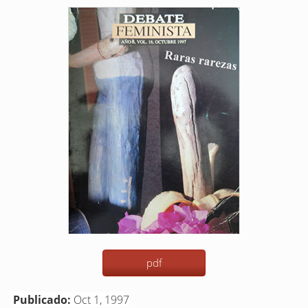
Barra
lateral
del
artículo
pdf
Publicado:
Oct 1, 1997