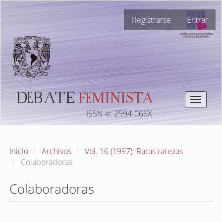
Navegación
Registrarse
Entrar
principal
Contenido
principal
Barra
lateral
Toggle
navigat
ISSN-e: 2594-066X
Inicio
Archivos
Vol. 16 (1997): Raras rarezas
Colaboradoras
Colaboradoras