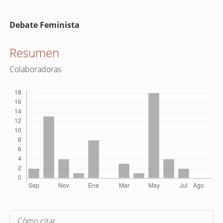
Contenido
Debate Feminista
principal
del
Resumen
artículo
Colaboradoras
Descargas
Detalles
Cómo citar