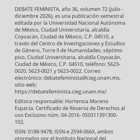
o
r
p
DEBATE FEMINISTA, año 36, volumen 72 (julio -
k
p
diciembre 2026), es una publicación semestral
editada por la Universidad Nacional Autónoma
de México, Ciudad Universitaria, alcaldía
Coyoacán, Ciudad de México, C.P. 04510, a
través del Centro de Investigaciones y Estudios
de Género, Torre II de Humanidades, séptimo
piso, Ciudad Universitaria, alcaldía Coyoacán,
Ciudad de México, C.P. 04510, teléfono: 5623-
0020, 5623-0021 y 5623-0022. Correo
electrónico: debatefeminista@cieg.unam.mx,
sitio web:
https://debatefeminista.cieg.unam.mx/
Editora responsable: Hortensia Moreno
Esparza. Certificado de Reserva de Derechos al
uso Exclusivo núm. 04-2016- 050311391300-
102,
ISSN: 0188-9478; ISSN-e 2594-066X, ambos
otorgados por el Instituto Nacional del