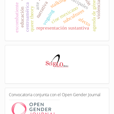
agenda de género
stalking
narrativa
arte
excombatiente
centroamérica
cine mexicano
queer theory
educación
subcultures
voguing
afecto
representación sustantiva
I
n
d
e
x
a
d
a
e
C
n
Convocatoria conjunta con el Open Gender Journal
o
n
v
o