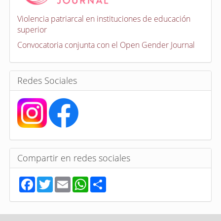
c
a
Violencia patriarcal en instituciones de educación
t
superior
o
r
Convocatoria conjunta con el Open Gender Journal
i
a
s
Redes Sociales
Compartir en redes sociales
F
T
E
W
S
a
w
m
h
h
c
i
a
a
a
e
t
i
t
r
b
t
l
s
e
o
e
A