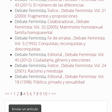
43 (2011): El número de las diferencias
Debate Feminista,
Índice
,
Debate Feminista: Vol. 21
(2000): Fragmentos y proposiciones
Debate Feminista,
Colaboradoras
,
Debate
Feminista: Vol. 32 (2005): Matrimonio homosexual
familia homoparental
Debate Feminista,
Fe de erratas
,
Debate Feminista:
Vol. 5 (1992): Conquistas, reconquistas y
desconquistas
Debate Feminista,
Editorial
,
Debate Feminista: Vol.
45 (2012): Ciudadanía, género y elecciones
Debate Feminista,
Índice
,
Debate Feminista: Vol. 24
(2001): Racismo y mestizaje
Debate Feminista,
Editorial
,
Debate Feminista: Vol.
18 (1998): Público, privado y sexualidad
<<
<
1
2
3
4
5
6
7
8
9
10
>
>>
E
n
Enviar un artículo