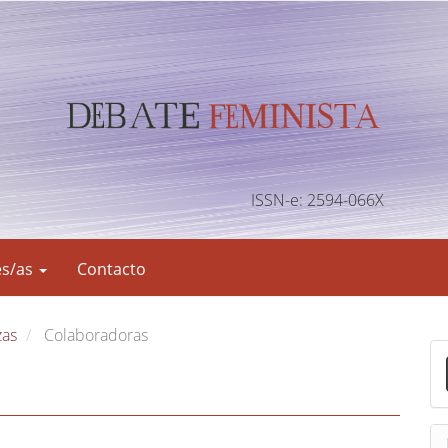
ISSN-e: 2594-066X
es/as
Contacto
zas
Colaboradoras
E
n
v
i