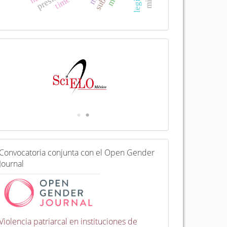
I
n
d
e
x
a
d
a
e
n
C
Convocatoria conjunta con el Open Gender
o
Journal
n
v
o
c
a
t
Violencia patriarcal en instituciones de
o