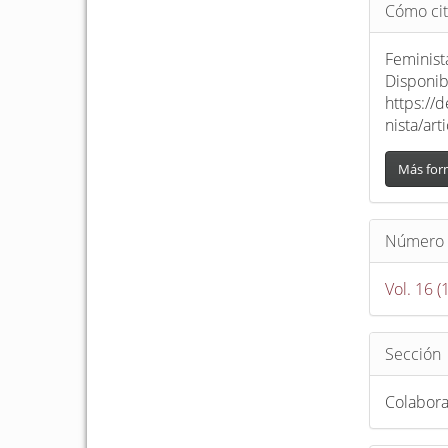
Detalle
Cómo cit
del
artículo
Feminist
Disponib
https://
nista/ar
Más for
Número
Vol. 16 (
Sección
Colabor