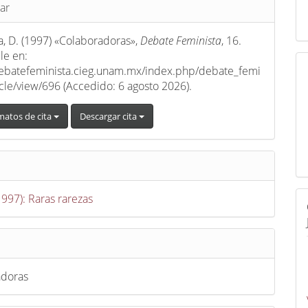
s
ar
a, D. (1997) «Colaboradoras»,
Debate Feminista
, 16.
le en:
debatefeminista.cieg.unam.mx/index.php/debate_femi
ticle/view/696 (Accedido: 6 agosto 2026).
matos de cita
Descargar cita
1997): Raras rarezas
adoras