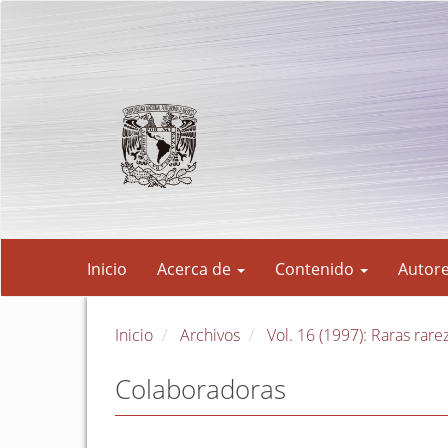
Navegación
principal
Contenido
principal
Barra
lateral
Inicio
Acerca de
Contenido
Autor
Inicio
Archivos
Vol. 16 (1997): Raras rare
Colaboradoras