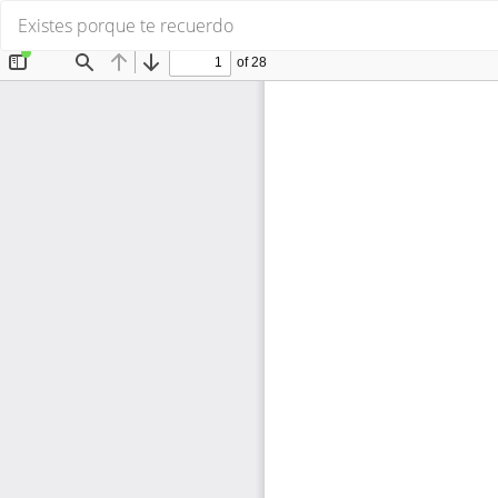
Volver
Existes porque te recuerdo
a
los
detalles
del
artículo