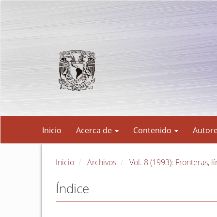
Navegación
principal
Contenido
principal
Barra
lateral
Inicio
Acerca de
Contenido
Autor
Inicio
Archivos
Vol. 8 (1993): Fronteras, 
Índice