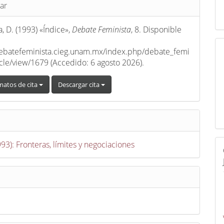
s
ar
, D. (1993) «Índice»,
Debate Feminista
, 8. Disponible
debatefeminista.cieg.unam.mx/index.php/debate_femi
ticle/view/1679 (Accedido: 6 agosto 2026).
matos de cita
Descargar cita
993): Fronteras, límites y negociaciones