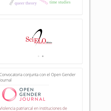
time studies
queer theory
I
n
d
e
x
a
d
a
e
n
C
Convocatoria conjunta con el Open Gender
o
Journal
n
v
o
c
a
t
Violencia patriarcal en instituciones de
o