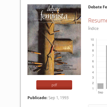
Barra
Conten
Debate F
lateral
princip
del
del
Resum
artículo
artículo
Índice
Descargas
pdf
Publicado:
Sep 1, 1993