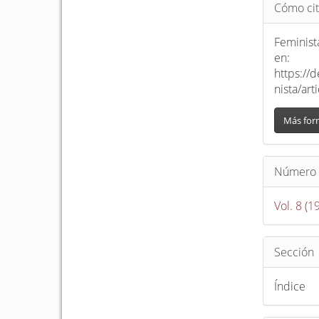
Detalle
Cómo cit
del
artículo
Feminista
en:
https://
nista/ar
Más for
Número
Vol. 8 (1
Sección
Índice