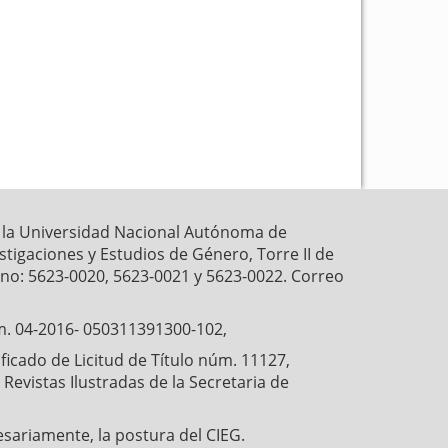
k
p
r la Universidad Nacional Autónoma de
estigaciones y Estudios de Género, Torre II de
fono: 5623-0020, 5623-0021 y 5623-0022. Correo
́m. 04-2016- 050311391300-102,
cado de Licitud de Título núm. 11127,
Revistas Ilustradas de la Secretaria de
esariamente, la postura del CIEG.