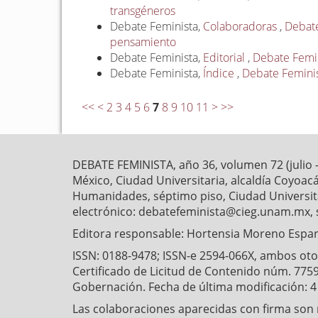
transgéneros
Debate Feminista,
Colaboradoras
,
Debate
pensamiento
Debate Feminista,
Editorial
,
Debate Femini
Debate Feminista,
Índice
,
Debate Feminist
<<
<
2
3
4
5
6
7
8
9
10
11
>
>>
DEBATE FEMINISTA, año 36, volumen 72 (julio 
México, Ciudad Universitaria, alcaldía Coyoaca
Humanidades, séptimo piso, Ciudad Universitar
electrónico: debatefeminista@cieg.unam.mx, 
Editora responsable: Hortensia Moreno Esparz
ISSN: 0188-9478; ISSN-e 2594-066X, ambos otorg
Certificado de Licitud de Contenido núm. 7759
Gobernación. Fecha de última modificación: 
Las colaboraciones aparecidas con firma son r