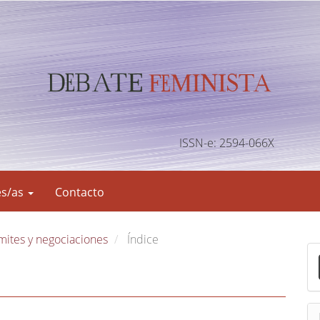
ISSN-e: 2594-066X
es/as
Contacto
límites y negociaciones
Índice
E
n
v
i