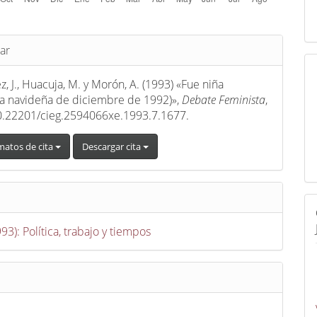
s
ar
, J., Huacuja, M. y Morón, A. (1993) «Fue niña
la navideña de diciembre de 1992)»,
Debate Feminista
,
10.22201/cieg.2594066xe.1993.7.1677.
matos de cita
Descargar cita
993): Política, trabajo y tiempos