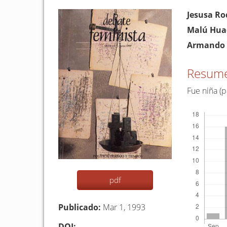
Barra
Conten
Jesusa Ro
lateral
princip
Malú Hua
del
del
Armando
artículo
artículo
Resum
Fue niña (
Descargas
pdf
Publicado:
Mar 1, 1993
DOI: