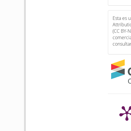
Esta es 
Attribut
(CC BY-N
comercia
consulta