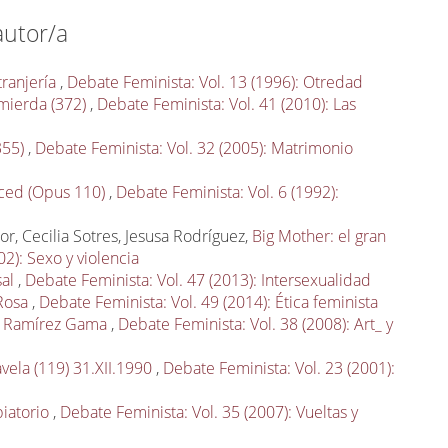
autor/a
tranjería
,
Debate Feminista: Vol. 13 (1996): Otredad
 mierda (372)
,
Debate Feminista: Vol. 41 (2010): Las
355)
,
Debate Feminista: Vol. 32 (2005): Matrimonio
ced (Opus 110)
,
Debate Feminista: Vol. 6 (1992):
r, Cecilia Sotres, Jesusa Rodríguez,
Big Mother: el gran
02): Sexo y violencia
sal
,
Debate Feminista: Vol. 47 (2013): Intersexualidad
Rosa
,
Debate Feminista: Vol. 49 (2014): Ética feminista
sa Ramírez Gama
,
Debate Feminista: Vol. 38 (2008): Art_ y
vela (119) 31.XII.1990
,
Debate Feminista: Vol. 23 (2001):
piatorio
,
Debate Feminista: Vol. 35 (2007): Vueltas y