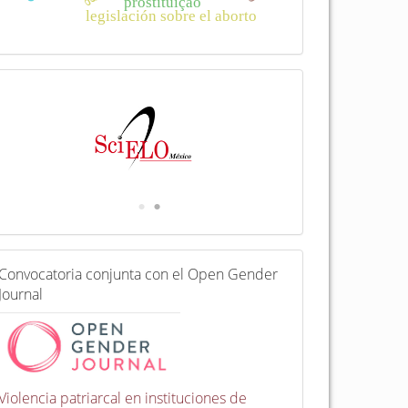
prostituição
legislación sobre el aborto
I
n
d
e
x
a
d
a
e
n
C
Convocatoria conjunta con el Open Gender
o
Journal
n
v
o
c
a
t
Violencia patriarcal en instituciones de
o