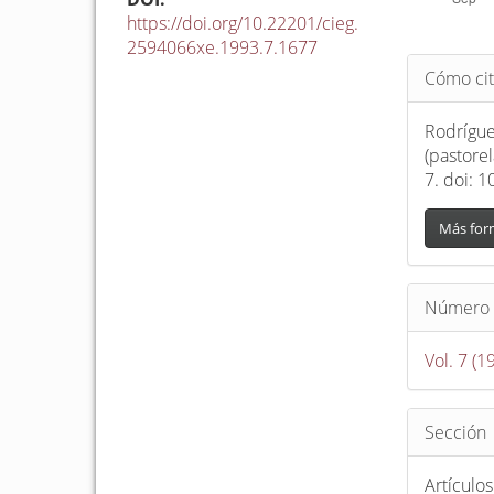
https://doi.org/10.22201/cieg.
2594066xe.1993.7.1677
Detalle
Cómo cit
del
artículo
Rodríguez
(pastore
7. doi: 
Más for
Número
Vol. 7 (1
Sección
Artículos