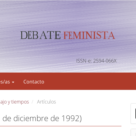
ISSN-e: 2594-066X
es/as
Contacto
abajo y tiempos
Artículos
E
n
a de diciembre de 1992)
v
i