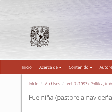
Navegación
principal
Contenido
principal
Barra
lateral
Inicio
Acerca de
Contenido
Autor
Inicio
Archivos
Vol. 7 (1993): Política, tr
Fue niña (pastorela navideñ