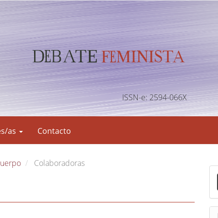
ISSN-e: 2594-066X
es/as
Contacto
 cuerpo
Colaboradoras
E
n
v
i