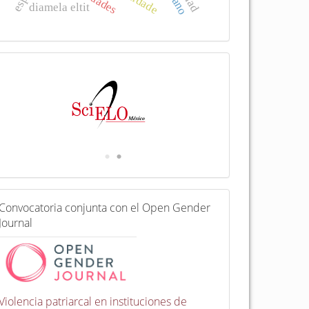
diamela eltit
I
n
d
e
x
a
d
a
e
n
C
Convocatoria conjunta con el Open Gender
o
Journal
n
v
o
c
a
t
Violencia patriarcal en instituciones de
o