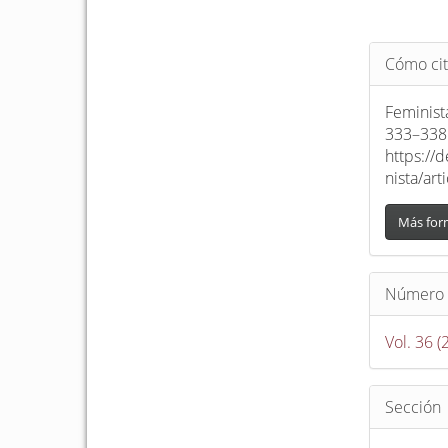
Detalle
Cómo cit
del
artículo
Feminist
333–338.
https://
nista/ar
Más for
Número
Vol. 36 
Sección