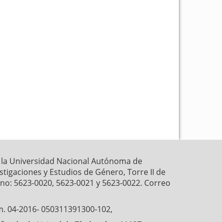
k
p
r la Universidad Nacional Autónoma de
estigaciones y Estudios de Género, Torre II de
fono: 5623-0020, 5623-0021 y 5623-0022. Correo
́m. 04-2016- 050311391300-102,