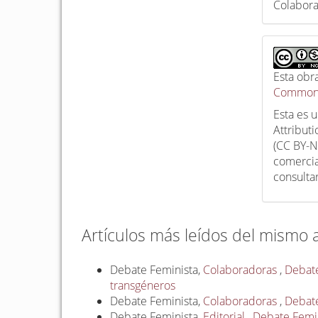
Colabor
Esta obr
Commons
Esta es 
Attribut
(CC BY-N
comercia
consulta
Artículos más leídos del mismo 
Debate Feminista,
Colaboradoras
,
Debate
transgéneros
Debate Feminista,
Colaboradoras
,
Debate
Debate Feminista,
Editorial
,
Debate Femini