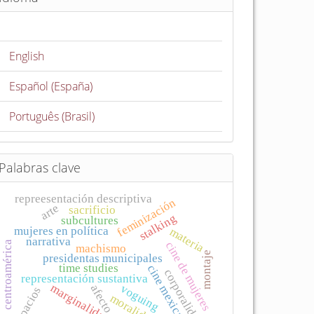
English
Español (España)
Português (Brasil)
Palabras clave
repreesentación descriptiva
feminización
arte
sacrificio
stalking
subcultures
mujeres en política
materia
narrativa
centroamérica
cine de mujeres
machismo
montaje
presidentas municipales
time studies
cine mexicano
corporalidad
representación sustantiva
marginalidades
voguing
afecto
espacios
moralidade