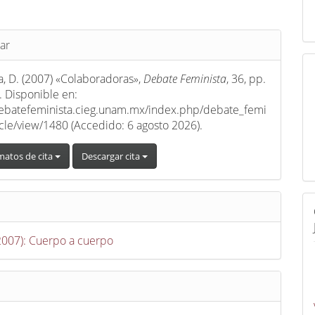
s
ar
a, D. (2007) «Colaboradoras»,
Debate Feminista
, 36, pp.
 Disponible en:
debatefeminista.cieg.unam.mx/index.php/debate_femi
ticle/view/1480 (Accedido: 6 agosto 2026).
matos de cita
Descargar cita
(2007): Cuerpo a cuerpo