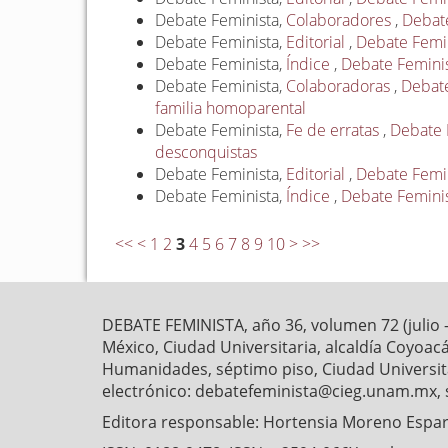
Debate Feminista,
Colaboradores
,
Debate
Debate Feminista,
Editorial
,
Debate Femin
Debate Feminista,
Índice
,
Debate Feminis
Debate Feminista,
Colaboradoras
,
Debate
familia homoparental
Debate Feminista,
Fe de erratas
,
Debate F
desconquistas
Debate Feminista,
Editorial
,
Debate Femin
Debate Feminista,
Índice
,
Debate Feminis
<<
<
1
2
3
4
5
6
7
8
9
10
>
>>
DEBATE FEMINISTA, año 36, volumen 72 (julio 
México, Ciudad Universitaria, alcaldía Coyoaca
Humanidades, séptimo piso, Ciudad Universitar
electrónico: debatefeminista@cieg.unam.mx, 
Editora responsable: Hortensia Moreno Esparz