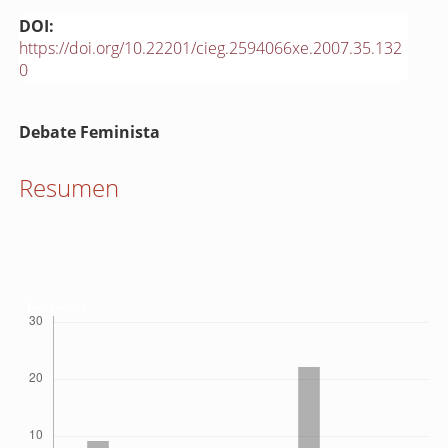
DOI:
https://doi.org/10.22201/cieg.2594066xe.2007.35.132
0
Contenido
Debate Feminista
principal
del
Resumen
artículo
Descargas