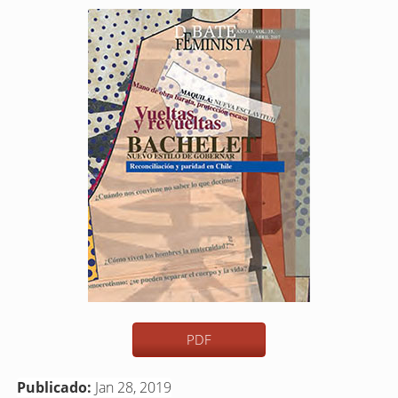
Barra
lateral
del
artículo
PDF
Publicado:
Jan 28, 2019