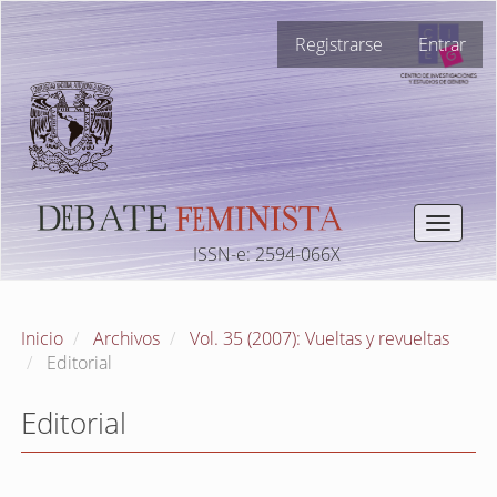
Navegación
Registrarse
Entrar
principal
Contenido
principal
Barra
lateral
Toggle
navigat
ISSN-e: 2594-066X
Inicio
Archivos
Vol. 35 (2007): Vueltas y revueltas
Editorial
Editorial