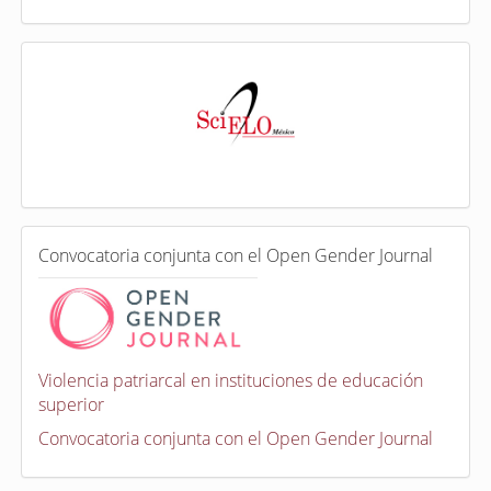
I
n
d
e
x
a
d
a
e
C
n
Convocatoria conjunta con el Open Gender Journal
o
n
v
o
c
a
Violencia patriarcal en instituciones de educación
t
superior
o
r
Convocatoria conjunta con el Open Gender Journal
i
a