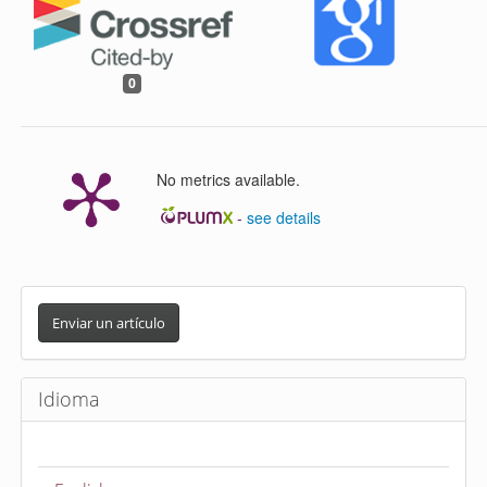
0
No metrics available.
-
see details
E
n
Enviar un artículo
v
i
Idioma
a
r
u