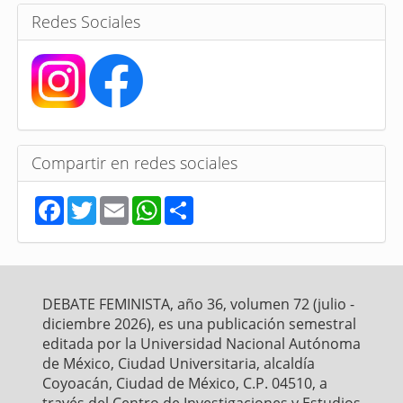
s
Redes Sociales
Compartir en redes sociales
F
T
E
W
S
a
w
m
h
h
c
i
a
a
a
e
t
i
t
r
b
t
l
s
e
o
e
A
o
r
p
DEBATE FEMINISTA, año 36, volumen 72 (julio -
k
p
diciembre 2026), es una publicación semestral
editada por la Universidad Nacional Autónoma
de México, Ciudad Universitaria, alcaldía
Coyoacán, Ciudad de México, C.P. 04510, a
través del Centro de Investigaciones y Estudios