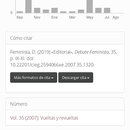
Detalles
Cómo citar
del
artículo
Feminista, D. (2019) «Editorial»,
Debate Feminista
, 35,
p. IX-XI. doi:
10.22201/cieg.2594066xe.2007.35.1320.
Más formatos de cita
Descargar cita
Número
Vol. 35 (2007): Vueltas y revueltas