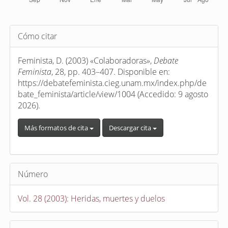
Detalles
Cómo citar
del
artículo
Feminista, D. (2003) «Colaboradoras»,
Debate
Feminista
, 28, pp. 403–407. Disponible en:
https://debatefeminista.cieg.unam.mx/index.php/de
bate_feminista/article/view/1004 (Accedido: 9 agosto
2026).
Más formatos de cita
Descargar cita
Número
Vol. 28 (2003): Heridas, muertes y duelos