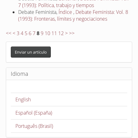
7 (1993): Política, trabajo y tiempos
Debate Feminista,
Índice
,
Debate Feminista: Vol. 8
(1993): Fronteras, límites y negociaciones
<<
<
3
4
5
6
7
8
9
10
11
12
>
>>
E
n
Enviar un artículo
v
i
Idioma
a
r
u
English
n
a
Español (España)
r
t
Português (Brasil)
í