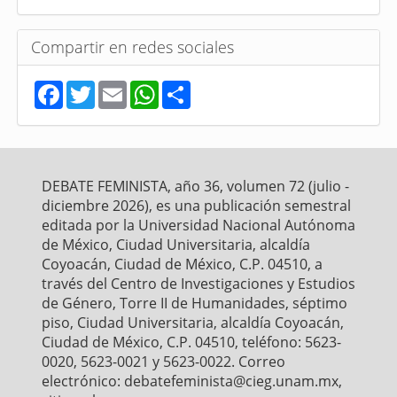
Compartir en redes sociales
F
T
E
W
S
a
w
m
h
h
c
i
a
a
a
e
t
i
t
r
b
t
l
s
e
o
e
A
o
r
p
DEBATE FEMINISTA, año 36, volumen 72 (julio -
k
p
diciembre 2026), es una publicación semestral
editada por la Universidad Nacional Autónoma
de México, Ciudad Universitaria, alcaldía
Coyoacán, Ciudad de México, C.P. 04510, a
través del Centro de Investigaciones y Estudios
de Género, Torre II de Humanidades, séptimo
piso, Ciudad Universitaria, alcaldía Coyoacán,
Ciudad de México, C.P. 04510, teléfono: 5623-
0020, 5623-0021 y 5623-0022. Correo
electrónico: debatefeminista@cieg.unam.mx,