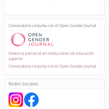
x
a
d
a
e
C
n
Convocatoria conjunta con el Open Gender Journal
o
n
v
o
c
a
Violencia patriarcal en instituciones de educación
t
superior
o
r
Convocatoria conjunta con el Open Gender Journal
i
a
s
Redes Sociales