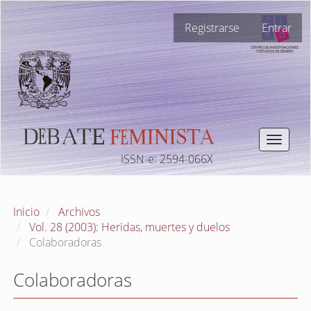
Navegación
Registrarse
Entrar
principal
Contenido
principal
Barra
lateral
Toggle
navigat
ISSN-e: 2594-066X
Inicio
Archivos
Vol. 28 (2003): Heridas, muertes y duelos
Colaboradoras
Colaboradoras