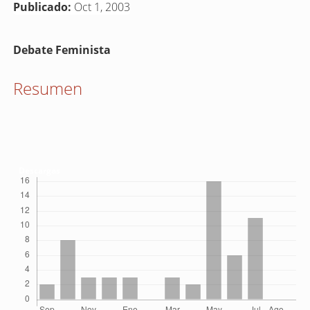
Publicado:
Oct 1, 2003
Contenido
Debate Feminista
principal
del
Resumen
artículo
Descargas