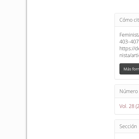
Detalle
Cómo cit
del
artículo
Feminist
403–407.
https://
nista/ar
Más for
Número
Vol. 28 
Sección