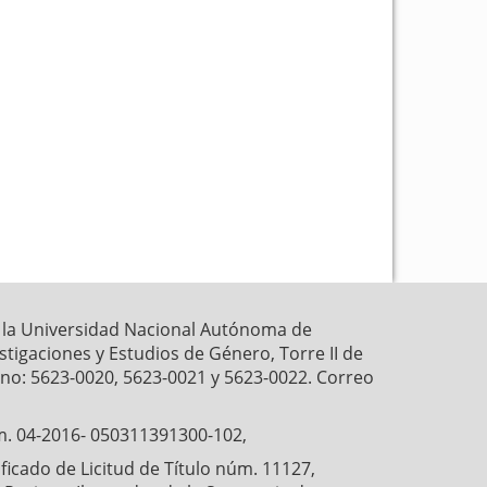
k
p
r la Universidad Nacional Autónoma de
estigaciones y Estudios de Género, Torre II de
fono: 5623-0020, 5623-0021 y 5623-0022. Correo
́m. 04-2016- 050311391300-102,
cado de Licitud de Título núm. 11127,