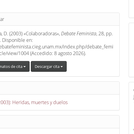
s
ar
a, D. (2003) «Colaboradoras»,
Debate Feminista
, 28, pp.
 Disponible en:
debatefeminista.cieg.unam.mx/index.php/debate_femi
ticle/view/1004 (Accedido: 8 agosto 2026).
matos de cita
Descargar cita
(2003): Heridas, muertes y duelos