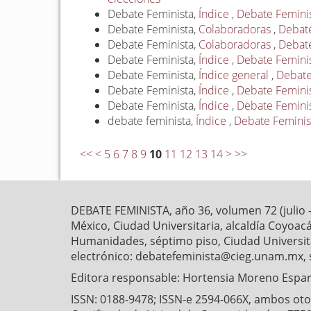
Debate Feminista,
Índice
,
Debate Feminist
Debate Feminista,
Colaboradoras
,
Debate
Debate Feminista,
Colaboradoras
,
Debate
Debate Feminista,
Índice
,
Debate Feminist
Debate Feminista,
Índice general
,
Debate 
Debate Feminista,
Índice
,
Debate Feminist
Debate Feminista,
Índice
,
Debate Feminist
debate feminista,
Índice
,
Debate Feminist
<<
<
5
6
7
8
9
10
11
12
13
14
>
>>
DEBATE FEMINISTA, año 36, volumen 72 (julio 
México, Ciudad Universitaria, alcaldía Coyoaca
Humanidades, séptimo piso, Ciudad Universitar
electrónico: debatefeminista@cieg.unam.mx, 
Editora responsable: Hortensia Moreno Esparz
ISSN: 0188-9478; ISSN-e 2594-066X, ambos otorg