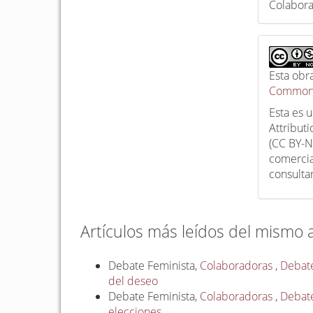
Colabor
Esta obr
Commons
Esta es 
Attribut
(CC BY-N
comercia
consulta
Artículos más leídos del mismo 
Debate Feminista,
Colaboradoras
,
Debate
del deseo
Debate Feminista,
Colaboradoras
,
Debate
elecciones