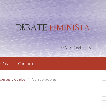
ISSN-e: 2594-066X
es/as
Contacto
muertes y duelos
Colaboradoras
E
n
v
i