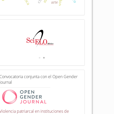
arte
I
n
d
e
x
a
d
a
e
n
C
Convocatoria conjunta con el Open Gender
o
Journal
n
v
o
c
a
t
Violencia patriarcal en instituciones de
o