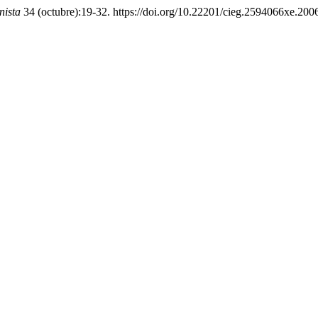
nista
34 (octubre):19-32. https://doi.org/10.22201/cieg.2594066xe.200