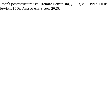
eoría postestructuralista.
Debate Feminista
,
[S. l.]
, v. 5, 1992. DOI
icle/view/1556. Acesso em: 8 ago. 2026.