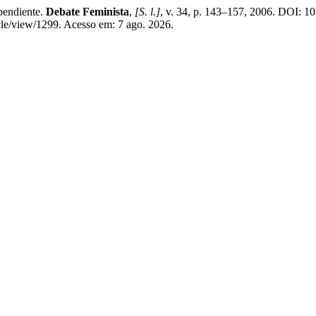
pendiente.
Debate Feminista
,
[S. l.]
, v. 34, p. 143–157, 2006. DOI: 
icle/view/1299. Acesso em: 7 ago. 2026.