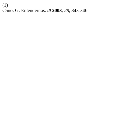
(1)
Cano, G. Entendernos.
df
2003
,
28
, 343-346.