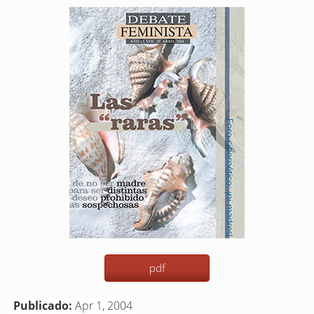
Barra
lateral
del
artículo
pdf
Publicado:
Apr 1, 2004