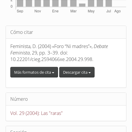
Detalles
Cómo citar
del
artículo
Feminista, D. (2004) «Foro “Ni madres”»,
Debate
Feminista
, 29, pp. 3–39. doi:
10.22201/cieg.2594066xe.2004.29.998.
Más formatos de cita
Descargar cita
Número
Vol. 29 (2004): Las "raras"