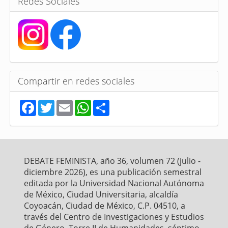
Redes Sociales
Compartir en redes sociales
F
T
E
W
S
a
w
m
h
h
c
i
a
a
a
e
t
i
t
r
b
t
l
s
e
o
e
A
o
r
p
DEBATE FEMINISTA, año 36, volumen 72 (julio -
k
p
diciembre 2026), es una publicación semestral
editada por la Universidad Nacional Autónoma
de México, Ciudad Universitaria, alcaldía
Coyoacán, Ciudad de México, C.P. 04510, a
través del Centro de Investigaciones y Estudios
de Género, Torre II de Humanidades, séptimo