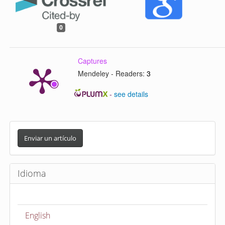
0
Captures
Mendeley - Readers:
3
-
see details
E
n
Enviar un artículo
v
i
Idioma
a
r
u
English
n