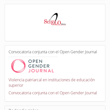
I
n
d
e
x
a
d
a
e
C
n
Convocatoria conjunta con el Open Gender Journal
o
n
v
o
c
a
Violencia patriarcal en instituciones de educación
t
superior
o
r
Convocatoria conjunta con el Open Gender Journal
i
a
s