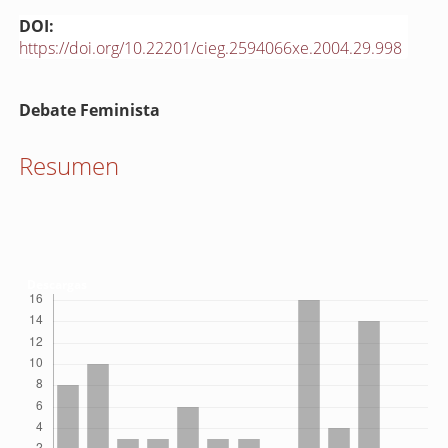
DOI:
https://doi.org/10.22201/cieg.2594066xe.2004.29.998
Contenido
Debate Feminista
principal
del
Resumen
artículo
Descargas