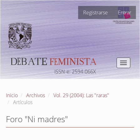
Navegación
Registrarse
Entrar
principal
Contenido
principal
Barra
lateral
Toggle
navigat
ISSN-e: 2594-066X
Inicio
Archivos
Vol. 29 (2004): Las "raras"
Artículos
Foro "Ni madres"