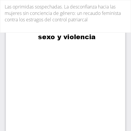
Volver
Las oprimidas sospechadas. La desconfianza hacia las
a
mujeres sin conciencia de género: un recaudo feminista
los
contra los estragos del control patriarcal
detalles
del
De
De
artículo
P