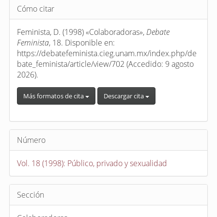
Detalles
Cómo citar
del
artículo
Feminista, D. (1998) «Colaboradoras»,
Debate
Feminista
, 18. Disponible en:
https://debatefeminista.cieg.unam.mx/index.php/de
bate_feminista/article/view/702 (Accedido: 9 agosto
2026).
Más formatos de cita
Descargar cita
Número
Vol. 18 (1998): Público, privado y sexualidad
Sección