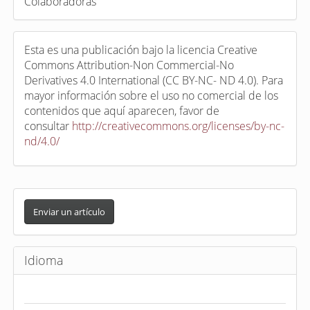
Colaboradoras
Esta es una publicación bajo la licencia Creative
Commons Attribution-Non Commercial-No
Derivatives 4.0 International (CC BY-NC- ND 4.0). Para
mayor información sobre el uso no comercial de los
contenidos que aquí aparecen, favor de
consultar
http://creativecommons.org/licenses/by-nc-
nd/4.0/
E
n
Enviar un artículo
v
i
Idioma
a
r
u