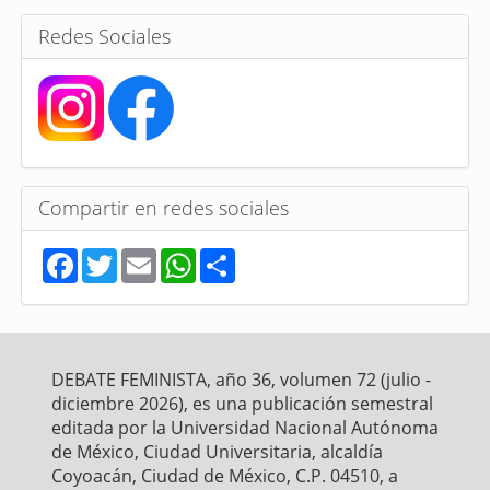
s
Redes Sociales
Compartir en redes sociales
F
T
E
W
S
a
w
m
h
h
c
i
a
a
a
e
t
i
t
r
b
t
l
s
e
o
e
A
o
r
p
DEBATE FEMINISTA, año 36, volumen 72 (julio -
k
p
diciembre 2026), es una publicación semestral
editada por la Universidad Nacional Autónoma
de México, Ciudad Universitaria, alcaldía
Coyoacán, Ciudad de México, C.P. 04510, a