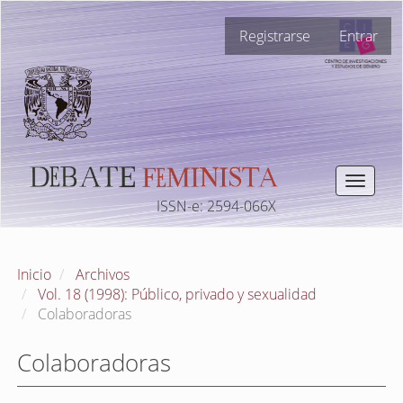
Navegación
Registrarse
Entrar
principal
Contenido
principal
Barra
lateral
Toggle
navigat
ISSN-e: 2594-066X
Inicio
Archivos
Vol. 18 (1998): Público, privado y sexualidad
Colaboradoras
Colaboradoras