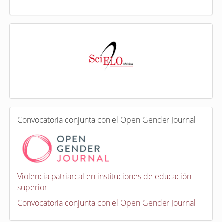
I
n
d
e
x
a
d
a
e
C
n
Convocatoria conjunta con el Open Gender Journal
o
n
v
o
c
a
Violencia patriarcal en instituciones de educación
t
superior
o
r
Convocatoria conjunta con el Open Gender Journal
i
a