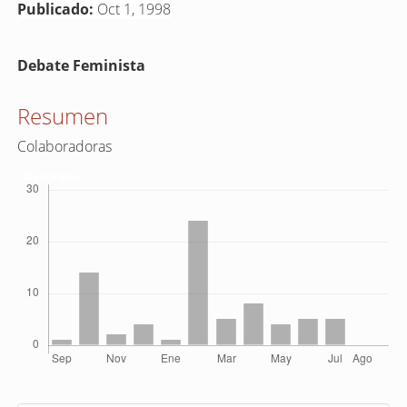
Publicado:
Oct 1, 1998
Contenido
Debate Feminista
principal
del
Resumen
artículo
Colaboradoras
Descargas