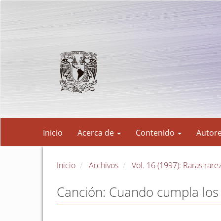
Navegación
principal
Contenido
principal
Barra
lateral
Inicio
Acerca de
Contenido
Autor
Inicio
Archivos
Vol. 16 (1997): Raras rare
Canción: Cuando cumpla los