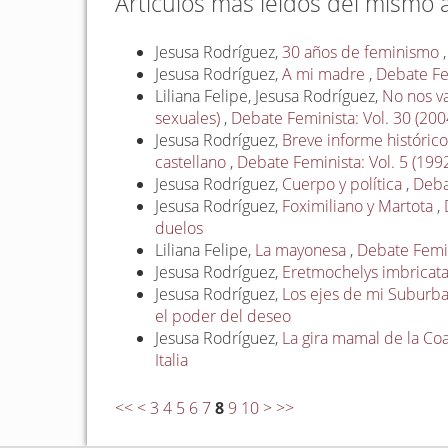
Artículos más leídos del mismo 
Jesusa Rodríguez,
30 años de feminismo
Jesusa Rodríguez,
A mi madre
,
Debate Fe
Liliana Felipe, Jesusa Rodríguez,
No nos va
sexuales)
,
Debate Feminista: Vol. 30 (20
Jesusa Rodríguez,
Breve informe histórico
castellano
,
Debate Feminista: Vol. 5 (199
Jesusa Rodríguez,
Cuerpo y política
,
Deba
Jesusa Rodríguez,
Foximiliano y Martota
,
duelos
Liliana Felipe,
La mayonesa
,
Debate Femini
Jesusa Rodríguez,
Eretmochelys imbricat
Jesusa Rodríguez,
Los ejes de mi Suburb
el poder del deseo
Jesusa Rodríguez,
La gira mamal de la Co
Italia
<<
<
3
4
5
6
7
8
9
10
>
>>