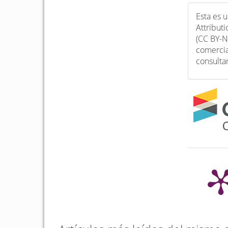
Esta es 
Attribut
(CC BY-N
comercia
consulta