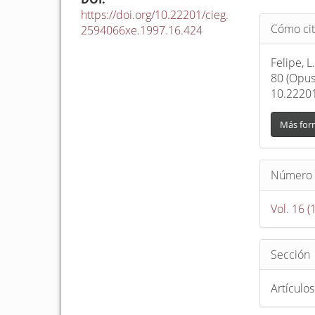
https://doi.org/10.22201/cieg.
Detalle
Cómo cit
2594066xe.1997.16.424
del
artículo
Felipe, 
80 (Opus
10.2220
Más for
Número
Vol. 16 (
Sección
Artículos