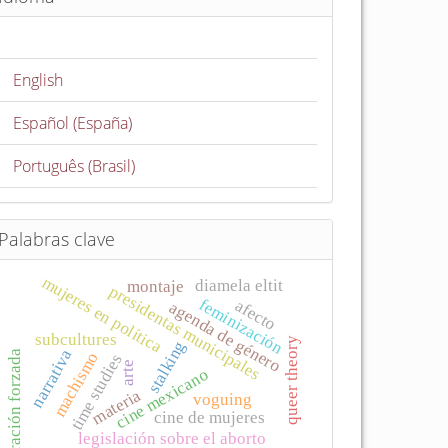
English
Español (España)
Português (Brasil)
Palabras clave
mujeres en política
diamela eltit
montaje
presidentas municipales
feminización
afecto
agenda de género
subcultures
queer theory
stalking
narrativa
migración forzada
machismo
time studies
arte
cine mexicano
materia
voguing
cine de mujeres
legislación sobre el aborto