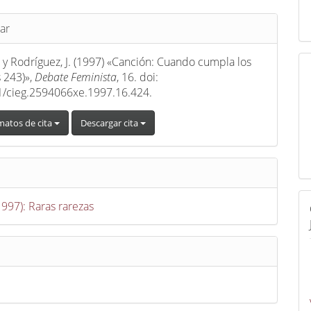
s
ar
L. y Rodríguez, J. (1997) «Canción: Cuando cumpla los
 243)»,
Debate Feminista
, 16. doi:
1/cieg.2594066xe.1997.16.424.
matos de cita
Descargar cita
1997): Raras rarezas