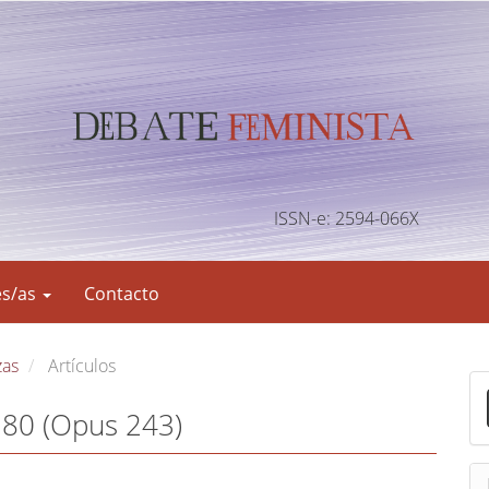
ISSN-e: 2594-066X
es/as
Contacto
zas
Artículos
E
n
 80 (Opus 243)
v
i