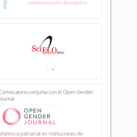
repreesentación descriptiva
I
n
d
e
x
a
d
a
e
n
C
Convocatoria conjunta con el Open Gender
o
Journal
n
v
o
c
a
t
Violencia patriarcal en instituciones de
o