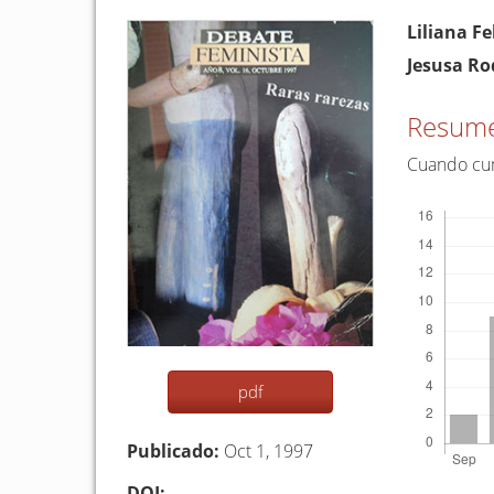
Barra
Conten
Liliana Fe
lateral
princip
Jesusa Ro
del
del
artículo
artículo
Resum
Cuando cum
Descargas
pdf
Publicado:
Oct 1, 1997
DOI: