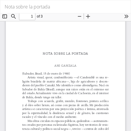
Volver
De
De
Nota sobre la portada
a
P
los
detalles
del
artículo