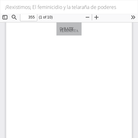
Volver
De
De
¡Rexistimos¡ El feminicidio y la telaraña de poderes
a
P
los
detalles
del
artículo