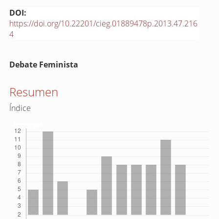
DOI:
https://doi.org/10.22201/cieg.01889478p.2013.47.216
4
Contenido
Debate Feminista
principal
del
Resumen
artículo
Índice
Descargas