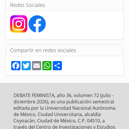
Redes Sociales
Compartir en redes sociales
F
T
E
W
S
a
w
m
h
h
c
i
a
a
a
e
t
i
t
r
b
t
l
s
e
o
e
A
o
r
p
DEBATE FEMINISTA, año 36, volumen 72 (julio -
k
p
diciembre 2026), es una publicación semestral
editada por la Universidad Nacional Autónoma
de México, Ciudad Universitaria, alcaldía
Coyoacán, Ciudad de México, C.P. 04510, a
través del Centro de Investigaciones y Estudios