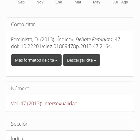
Detalles
Cómo citar
del
artículo
Feminista, D. (2013) «Índice»,
Debate Feminista
, 47.
doi: 10.22201/cieg.01889478p.2013.47.2164.
Más formatos de cita
Descargar cita
Número
Vol. 47 (2013): Intersexualidad
Sección
Índice