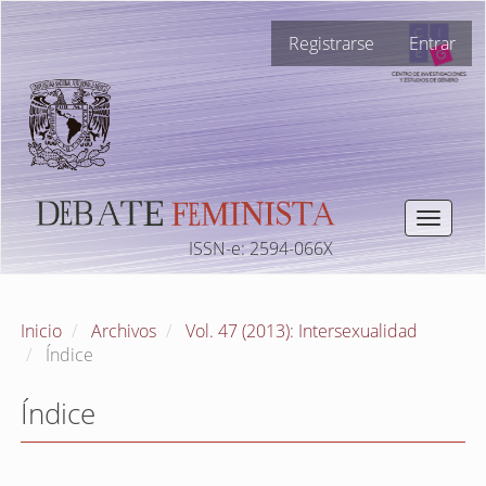
Navegación
Registrarse
Entrar
principal
Contenido
principal
Barra
lateral
Toggle
navigat
ISSN-e: 2594-066X
Inicio
Archivos
Vol. 47 (2013): Intersexualidad
Índice
Índice