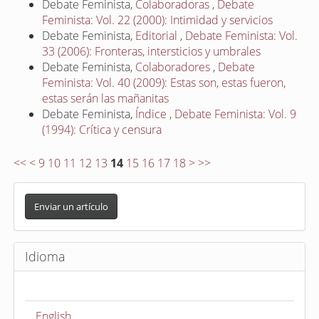
Debate Feminista,
Colaboradoras
,
Debate
Feminista: Vol. 22 (2000): Intimidad y servicios
Debate Feminista,
Editorial
,
Debate Feminista: Vol.
33 (2006): Fronteras, intersticios y umbrales
Debate Feminista,
Colaboradores
,
Debate
Feminista: Vol. 40 (2009): Estas son, estas fueron,
estas serán las mañanitas
Debate Feminista,
Índice
,
Debate Feminista: Vol. 9
(1994): Crítica y censura
<<
<
9
10
11
12
13
14
15
16
17
18
>
>>
E
n
Enviar un artículo
v
i
Idioma
a
r
u
English