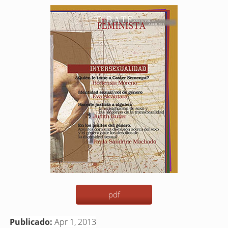
Barra
lateral
del
artículo
pdf
Publicado:
Apr 1, 2013