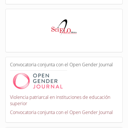
I
n
d
e
x
a
d
a
e
C
n
Convocatoria conjunta con el Open Gender Journal
o
n
v
o
c
a
Violencia patriarcal en instituciones de educación
t
superior
o
r
Convocatoria conjunta con el Open Gender Journal
i
a
s