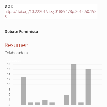
DOI:
https://doi.org/10.22201/cieg.01889478p.2014.50.198
8
Contenido
Debate Feminista
principal
del
Resumen
artículo
Colaboradoras
Descargas