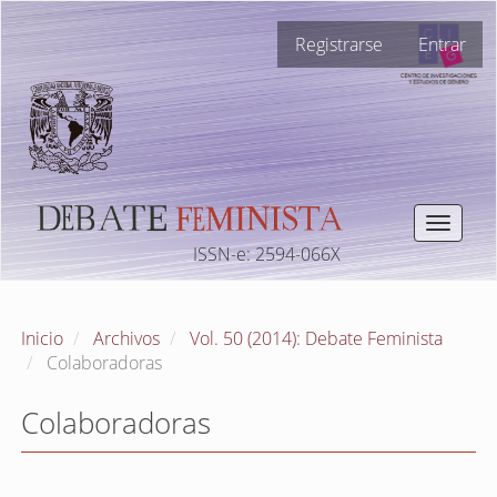
Navegación
Registrarse
Entrar
principal
Contenido
principal
Barra
lateral
Toggle
navigat
ISSN-e: 2594-066X
Inicio
Archivos
Vol. 50 (2014): Debate Feminista
Colaboradoras
Colaboradoras