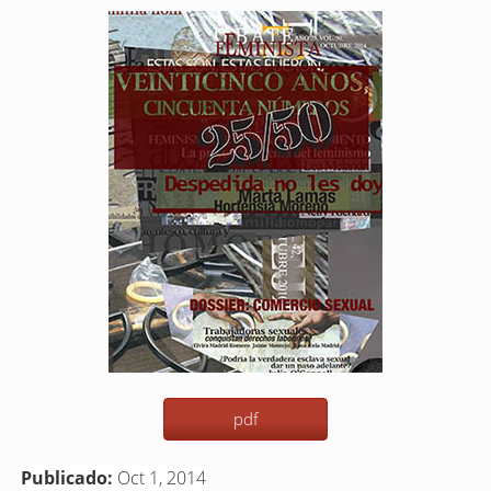
Barra
lateral
del
artículo
pdf
Publicado:
Oct 1, 2014