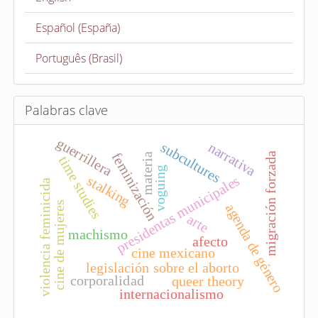
n
a
Español (España)
r
t
Português (Brasil)
í
c
u
Palabras clave
l
guerrillera
o
narrativa
subcultures
feminización
migración forzada
materia
time studies
voguing
presidentas municipales
stalking
violencia feminicida
cine de mujeres
agenda de género
arte
machismo
afecto
cine mexicano
legislación sobre el aborto
corporalidad
queer theory
internacionalismo