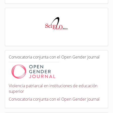
I
n
d
e
x
a
d
a
e
C
n
Convocatoria conjunta con el Open Gender Journal
o
n
v
o
c
a
Violencia patriarcal en instituciones de educación
t
superior
o
r
Convocatoria conjunta con el Open Gender Journal
i
a
s