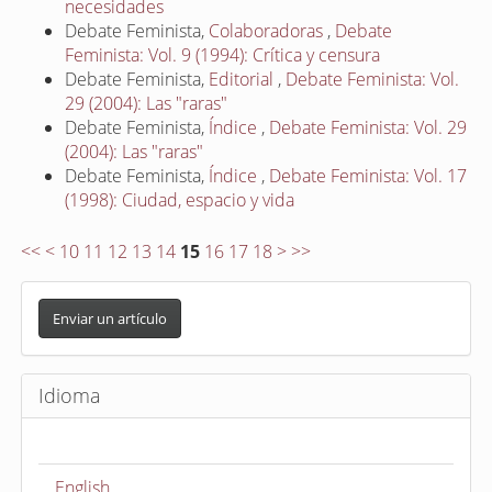
necesidades
Debate Feminista,
Colaboradoras
,
Debate
Feminista: Vol. 9 (1994): Crítica y censura
Debate Feminista,
Editorial
,
Debate Feminista: Vol.
29 (2004): Las "raras"
Debate Feminista,
Índice
,
Debate Feminista: Vol. 29
(2004): Las "raras"
Debate Feminista,
Índice
,
Debate Feminista: Vol. 17
(1998): Ciudad, espacio y vida
<<
<
10
11
12
13
14
15
16
17
18
>
>>
E
n
Enviar un artículo
v
i
Idioma
a
r
u
English