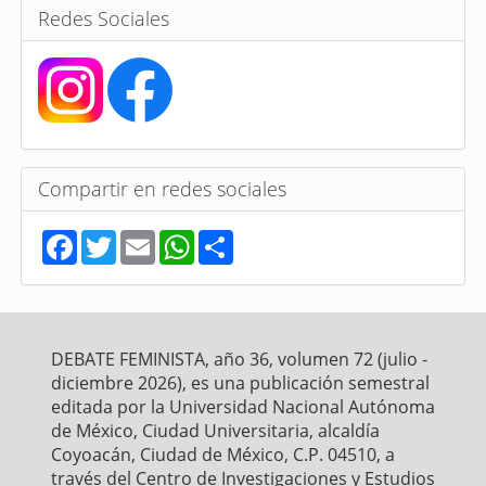
Redes Sociales
Compartir en redes sociales
F
T
E
W
S
a
w
m
h
h
c
i
a
a
a
e
t
i
t
r
b
t
l
s
e
o
e
A
o
r
p
DEBATE FEMINISTA, año 36, volumen 72 (julio -
k
p
diciembre 2026), es una publicación semestral
editada por la Universidad Nacional Autónoma
de México, Ciudad Universitaria, alcaldía
Coyoacán, Ciudad de México, C.P. 04510, a
través del Centro de Investigaciones y Estudios