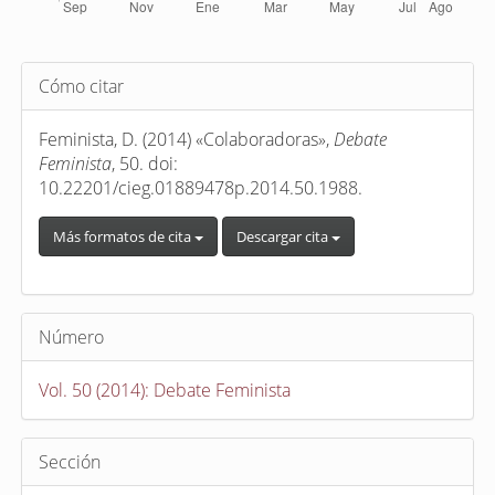
Detalles
Cómo citar
del
artículo
Feminista, D. (2014) «Colaboradoras»,
Debate
Feminista
, 50. doi:
10.22201/cieg.01889478p.2014.50.1988.
Más formatos de cita
Descargar cita
Número
Vol. 50 (2014): Debate Feminista
Sección