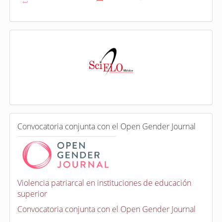
I
n
d
e
x
a
d
a
e
C
n
Convocatoria conjunta con el Open Gender Journal
o
n
v
o
c
a
Violencia patriarcal en instituciones de educación
t
superior
o
r
Convocatoria conjunta con el Open Gender Journal
i