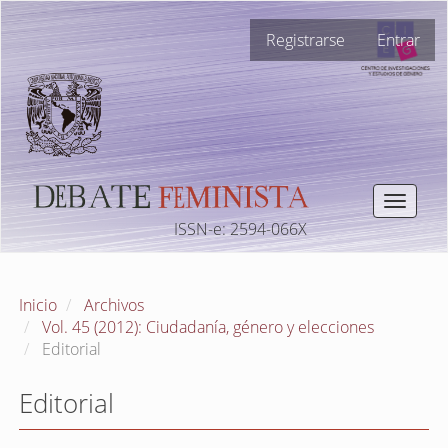
Navegación
Registrarse
Entrar
principal
Contenido
principal
Barra
lateral
Toggle
navigat
ISSN-e: 2594-066X
Inicio
Archivos
Vol. 45 (2012): Ciudadanía, género y elecciones
Editorial
Editorial