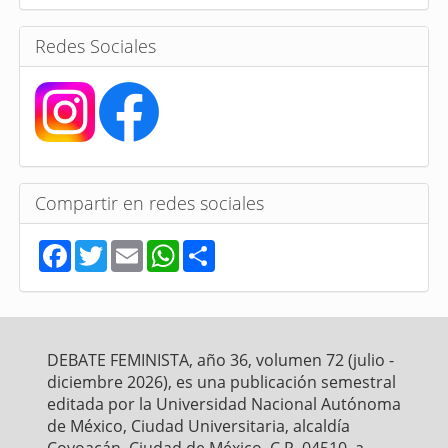
a
s
Redes Sociales
Compartir en redes sociales
F
T
E
W
S
a
w
m
h
h
c
i
a
a
a
e
t
i
t
r
b
t
l
s
e
o
e
A
o
r
p
DEBATE FEMINISTA, año 36, volumen 72 (julio -
k
p
diciembre 2026), es una publicación semestral
editada por la Universidad Nacional Autónoma
de México, Ciudad Universitaria, alcaldía
Coyoacán, Ciudad de México, C.P. 04510, a