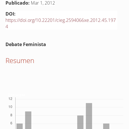
Publicado:
Mar 1, 2012
DOI:
https://doi.org/10.22201/cieg.2594066xe.2012.45.197
4
Contenido
Debate Feminista
principal
del
Resumen
artículo
Descargas