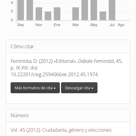
Detalles
Cómo citar
del
artículo
Feminista, D. (2012) «Editorial»,
Debate Feminista
, 45,
p. IX-XIII. doi:
10.22201/cieg.2594066xe.2012.45.1974.
Más formatos de cita
Descargar cita
Número
Vol. 45 (2012): Ciudadanía, género y elecciones