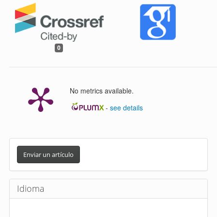
0
No metrics available.
-
see details
E
n
Enviar un artículo
v
i
Idioma
a
r